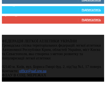
234
Підписників
ПІДПИСАТИСЬ
9,370
Підписників
ПІДПИСАТИСЬ
ФЕДЕРАЦІЯ ЛЕГКОЇ АТЛЕТИКИ УКРАЇНИ
Громадська спілка територіальних федерацій легкої атлетики
Автономної Республіки Крим, областей України, міст Києва
та Севастополя, яка створена з метою розвитку та
популяризації легкої атлетики
02140 м. Київ, вул. Бориса Гмирі буд. 2, під’їзд №1, 17 поверх
Контакти:
office@uaf.org.ua
ФЛАУ В СОЦ. МЕРЕЖАХ
© 2004-2026, Федерація легкої атлетики України