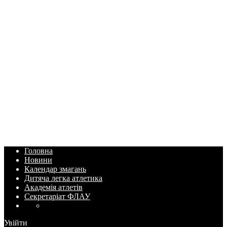
Головна
Новини
Календар змагань
Дитяча легка атлетика
Академія атлетів
Секретаріат ФЛАУ
Увійти