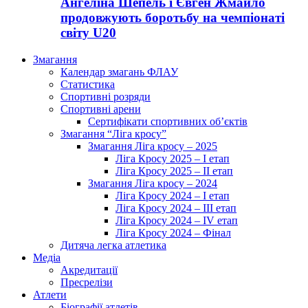
Ангеліна Шепель і Євген Жмайло
продовжують боротьбу на чемпіонаті
світу U20
Змагання
Календар змагань ФЛАУ
Статистика
Спортивні розряди
Спортивні арени
Сертифікати спортивних об’єктів
Змагання “Ліга кросу”
Змагання Ліга кросу – 2025
Ліга Кросу 2025 – I етап
Ліга Кросу 2025 – II етап
Змагання Ліга кросу – 2024
Ліга Кросу 2024 – I етап
Ліга Кросу 2024 – III етап
Ліга Кросу 2024 – IV етап
Ліга Кросу 2024 – Фінал
Дитяча легка атлетика
Медіа
Акредитації
Пресрелізи
Атлети
Біографії атлетів