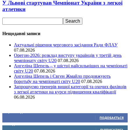
У Львові стартував Чемпіонат України з легкої
атлетики
Нещодавні записи
Актуальні рішення чергового засідання Ради ФЛАУ
07.08.2026
Орегон-2026: розклад виступу українців у третій день
чемпіонату світу U20
07.08.2026
Ангеліна Шепель – у шістці найсильніших на чемпіонаті
світу U20
07.08.2026
Ангеліна Шепель і Євген Жмайло продовжують
боротьбу на чемпіонаті світу U20
07.08.2026
Запрошуємо тренерів вищої категорії та охочих фахівців
з легкої атлетики на курси підвищення кваліфікації
06.08.2026
Ми у соціальних мережах
15,104
Підписників
ПОДОБАЄТЬСЯ
0
Підписників
ПІДПИСАТИСЬ