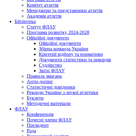
Комітет атлетів
Менеджери та представники атлетів
Академія атлетів
Бібліотека
Статут ФЛАУ
Програма розвитку 2024-2028
Офіційні документи
Офіційні документи
Збірна команда України
Критерії відбору та нормативи
Документи статистики та рекордів
Суддівство
Звіти ФЛАУ
Правила змагань
Анти-допінг
Статистичні довідники
Рекорди України з легкої атлетики
Буклети
Методичні матеріали
ФЛАУ
Конференція
Почесні члени ФЛАУ
Президент
Рада