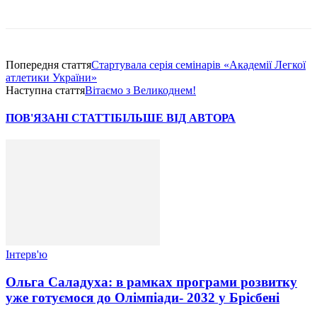
Попередня стаття
Стартувала серія семінарів «Академії Легкої
атлетики України»
Наступна стаття
Вітаємо з Великоднем!
ПОВ'ЯЗАНІ СТАТТІ
БІЛЬШЕ ВІД АВТОРА
Інтерв'ю
Ольга Саладуха: в рамках програми розвитку
уже готуємося до Олімпіади- 2032 у Брісбені