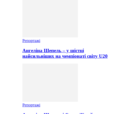
Репортажі
Ангеліна Шепель – у шістці
найсильніших на чемпіонаті світу U20
Репортажі