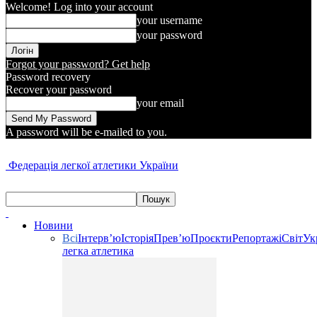
Welcome! Log into your account
your username
your password
Forgot your password? Get help
Password recovery
Recover your password
your email
A password will be e-mailed to you.
Федерація легкої атлетики України
Новини
Всі
Інтерв’ю
Історія
Прев’ю
Проєкти
Репортажі
Світ
Ук
легка атлетика