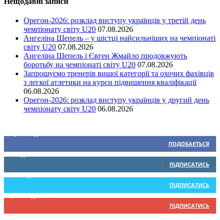
Нещодавні записи
Орегон-2026: розклад виступу українців у третій день
чемпіонату світу U20
07.08.2026
Ангеліна Шепель – у шістці найсильніших на чемпіонаті
світу U20
07.08.2026
Ангеліна Шепель і Євген Жмайло продовжують
боротьбу на чемпіонаті світу U20
07.08.2026
Запрошуємо тренерів вищої категорії та охочих фахівців
з легкої атлетики на курси підвищення кваліфікації
06.08.2026
Орегон-2026: розклад виступу українців у другий день
чемпіонату світу U20
06.08.2026
Ми у соціальних мережах
15,104
Підписників
ПОДОБАЄТЬСЯ
0
Підписників
ПІДПИСАТИСЬ
234
Підписників
ПІДПИСАТИСЬ
9,370
Підписників
ПІДПИСАТИСЬ