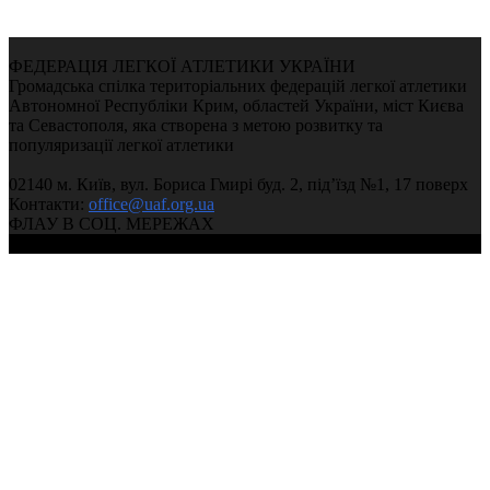
ФЕДЕРАЦІЯ ЛЕГКОЇ АТЛЕТИКИ УКРАЇНИ
Громадська спілка територіальних федерацій легкої атлетики
Автономної Республіки Крим, областей України, міст Києва
та Севастополя, яка створена з метою розвитку та
популяризації легкої атлетики
02140 м. Київ, вул. Бориса Гмирі буд. 2, під’їзд №1, 17 поверх
Контакти:
office@uaf.org.ua
ФЛАУ В СОЦ. МЕРЕЖАХ
© 2004-2026, Федерація легкої атлетики України