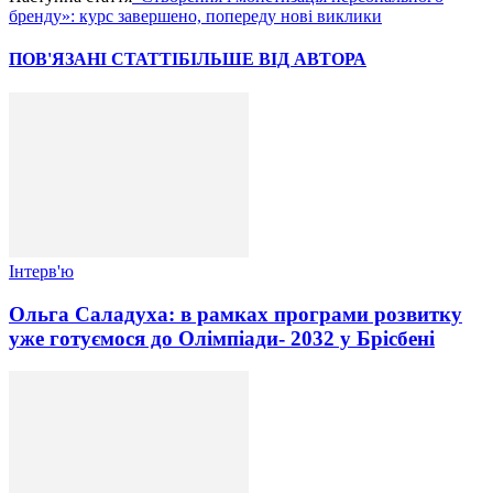
бренду»: курс завершено, попереду нові виклики
ПОВ'ЯЗАНІ СТАТТІ
БІЛЬШЕ ВІД АВТОРА
Інтерв'ю
Ольга Саладуха: в рамках програми розвитку
уже готуємося до Олімпіади- 2032 у Брісбені