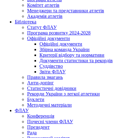
Комітет атлетів
Менеджери та представники атлетів
Академія атлетів
Бібліотека
Статут ФЛАУ
Програма розвитку 2024-2028
Офіційні документи
Офіційні документи
Збірна команда України
Критерії відбору та нормативи
Документи статистики та рекордів
Суддівство
Звіти ФЛАУ
Правила змагань
Анти-допінг
Статистичні довідники
Рекорди України з легкої атлетики
Буклети
Методичні матеріали
ФЛАУ
Конференція
Почесні члени ФЛАУ
Президент
Рада