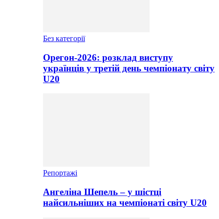
Без категорії
Орегон-2026: розклад виступу
українців у третій день чемпіонату світу
U20
Репортажі
Ангеліна Шепель – у шістці
найсильніших на чемпіонаті світу U20