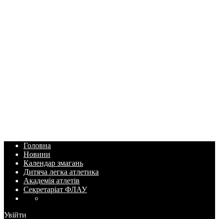
Головна
Новини
Календар змагань
Дитяча легка атлетика
Академія атлетів
Секретаріат ФЛАУ
Увійти