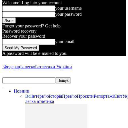
Welcome! Log into your account
your username
your password
Forgot your password? Get help
Password recovery
Recover your password
your email
A password will be e-mailed to you.
Федерація легкої атлетики України
Новини
Всі
Інтерв’ю
Історія
Прев’ю
Проєкти
Репортажі
Світ
Ук
легка атлетика