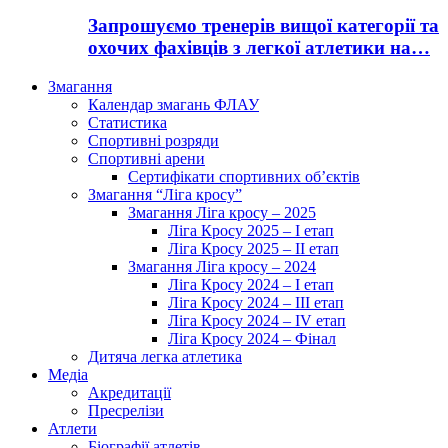
Запрошуємо тренерів вищої категорії та
охочих фахівців з легкої атлетики на…
Змагання
Календар змагань ФЛАУ
Статистика
Спортивні розряди
Спортивні арени
Сертифікати спортивних об’єктів
Змагання “Ліга кросу”
Змагання Ліга кросу – 2025
Ліга Кросу 2025 – I етап
Ліга Кросу 2025 – II етап
Змагання Ліга кросу – 2024
Ліга Кросу 2024 – I етап
Ліга Кросу 2024 – III етап
Ліга Кросу 2024 – IV етап
Ліга Кросу 2024 – Фінал
Дитяча легка атлетика
Медіа
Акредитації
Пресрелізи
Атлети
Біографії атлетів