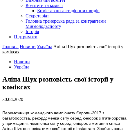
Виконавчий комітет
Комітети та комісії
Комісія з поза стадіонних видів
Секретаріат
Головна тренерська рада за контрактами
Мінмолодьспорту
Історія
Підтримати
Головна
Новини
Україна
Аліна Шух розповість свої історії у
коміксах
Новини
Україна
Аліна Шух розповість свої історії у
коміксах
30.04.2020
Переможниця командного чемпіонату Європи-2017 з
багатоборства, рекордсменка світу серед юніорок з п’ятиборства
у приміщенні, чемпіонка світу серед юніорок з метання списа
Аліна Шух розповідатиме свої історії в Instagram. Зробить вона