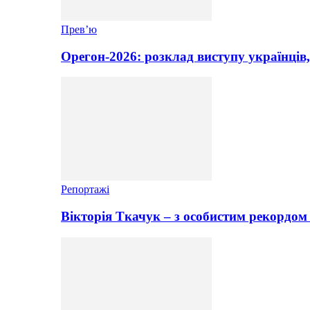
Прев’ю
Орегон-2026: розклад виступу українців,
Репортажі
Вікторія Ткачук – з особистим рекордом 