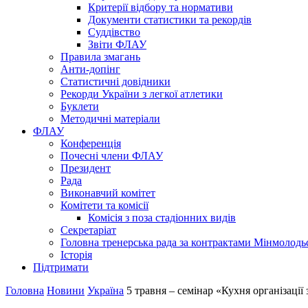
Критерії відбору та нормативи
Документи статистики та рекордів
Суддівство
Звіти ФЛАУ
Правила змагань
Анти-допінг
Статистичні довідники
Рекорди України з легкої атлетики
Буклети
Методичні матеріали
ФЛАУ
Конференція
Почесні члени ФЛАУ
Президент
Рада
Виконавчий комітет
Комітети та комісії
Комісія з поза стадіонних видів
Секретаріат
Головна тренерська рада за контрактами Мінмолодь
Історія
Підтримати
Головна
Новини
Україна
5 травня – семінар «Кухня організації