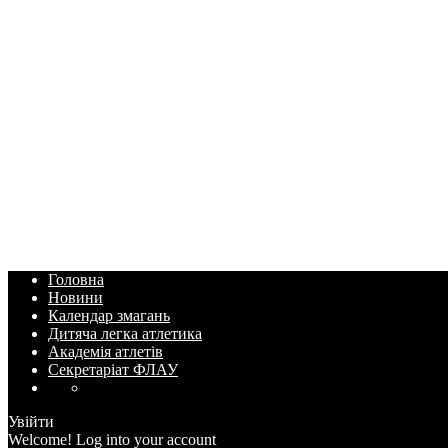
Головна
Новини
Календар змагань
Дитяча легка атлетика
Академія атлетів
Секретаріат ФЛАУ
Увійти
Welcome! Log into your account