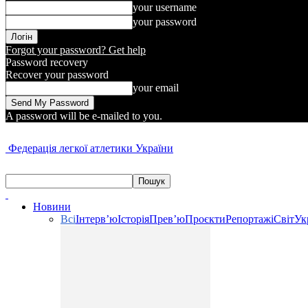
your username
your password
Forgot your password? Get help
Password recovery
Recover your password
your email
A password will be e-mailed to you.
Федерація легкої атлетики України
Новини
Всі
Інтерв’ю
Історія
Прев’ю
Проєкти
Репортажі
Світ
Ук