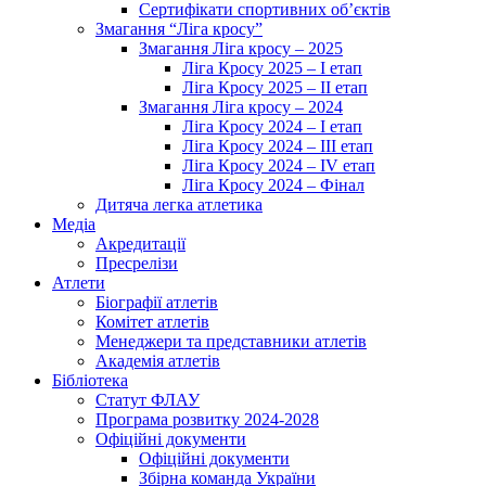
Сертифікати спортивних об’єктів
Змагання “Ліга кросу”
Змагання Ліга кросу – 2025
Ліга Кросу 2025 – I етап
Ліга Кросу 2025 – II етап
Змагання Ліга кросу – 2024
Ліга Кросу 2024 – I етап
Ліга Кросу 2024 – III етап
Ліга Кросу 2024 – IV етап
Ліга Кросу 2024 – Фінал
Дитяча легка атлетика
Медіа
Акредитації
Пресрелізи
Атлети
Біографії атлетів
Комітет атлетів
Менеджери та представники атлетів
Академія атлетів
Бібліотека
Статут ФЛАУ
Програма розвитку 2024-2028
Офіційні документи
Офіційні документи
Збірна команда України