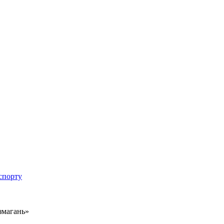
спорту
 змагань»