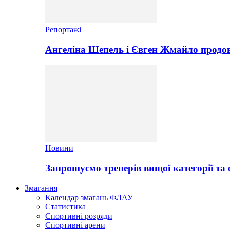
Репортажі
Ангеліна Шепель і Євген Жмайло продов
Новини
Запрошуємо тренерів вищої категорії та 
Змагання
Календар змагань ФЛАУ
Статистика
Спортивні розряди
Спортивні арени