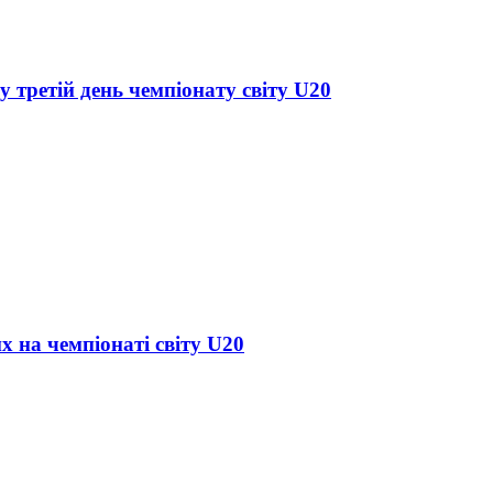
у третій день чемпіонату світу U20
х на чемпіонаті світу U20