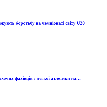
жують боротьбу на чемпіонаті світу U20
охочих фахівців з легкої атлетики на…