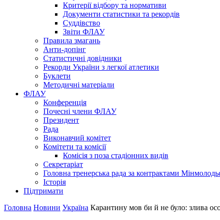
Критерії відбору та нормативи
Документи статистики та рекордів
Суддівство
Звіти ФЛАУ
Правила змагань
Анти-допінг
Статистичні довідники
Рекорди України з легкої атлетики
Буклети
Методичні матеріали
ФЛАУ
Конференція
Почесні члени ФЛАУ
Президент
Рада
Виконавчий комітет
Комітети та комісії
Комісія з поза стадіонних видів
Секретаріат
Головна тренерська рада за контрактами Мінмолодь
Історія
Підтримати
Головна
Новини
Україна
Карантину мов би й не було: злива ос