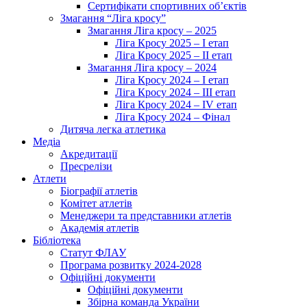
Сертифікати спортивних об’єктів
Змагання “Ліга кросу”
Змагання Ліга кросу – 2025
Ліга Кросу 2025 – I етап
Ліга Кросу 2025 – II етап
Змагання Ліга кросу – 2024
Ліга Кросу 2024 – I етап
Ліга Кросу 2024 – III етап
Ліга Кросу 2024 – IV етап
Ліга Кросу 2024 – Фінал
Дитяча легка атлетика
Медіа
Акредитації
Пресрелізи
Атлети
Біографії атлетів
Комітет атлетів
Менеджери та представники атлетів
Академія атлетів
Бібліотека
Статут ФЛАУ
Програма розвитку 2024-2028
Офіційні документи
Офіційні документи
Збірна команда України