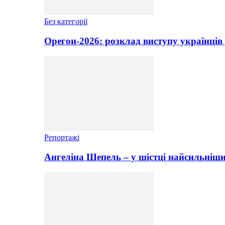
Без категорії
Орегон-2026: розклад виступу українців 
Репортажі
Ангеліна Шепель – у шістці найсильніши