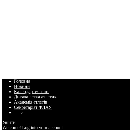
Головна
Новини
Календар змагань
Дитяча легка атлетика
Академія атлетів
Секретаріат ФЛАУ
Увійти
Welcome! Log into your account