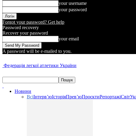
your username
your password
Forgot your password? Get help
Password recovery
Recover your password
your email
A password will be e-mailed to you.
Федерація легкої атлетики України
Новини
Всі
Інтерв’ю
Історія
Прев’ю
Проєкти
Репортажі
Світ
Ук