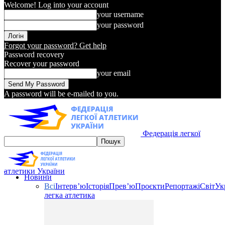
Welcome! Log into your account
your username
your password
Forgot your password? Get help
Password recovery
Recover your password
your email
A password will be e-mailed to you.
Федерація легкої
атлетики України
Новини
Всі
Інтерв’ю
Історія
Прев’ю
Проєкти
Репортажі
Світ
Ук
легка атлетика