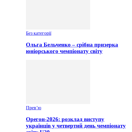
Без категорії
Ольга Бельченко – срібна призерка
юніорського чемпіонату світу
Прев’ю
Орегон-2026: розклад виступу
українців у четвертий день чемпіонату