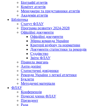
Біографії атлетів
Комітет атлетів
Менеджери та представники атлетів
Академія атлетів
Бібліотека
Статут ФЛАУ
Програма розвитку 2024-2028
Офіційні документи
Офіційні документи
Збірна команда України
Критерії відбору та нормативи
Документи статистики та рекордів
Суддівство
Звіти ФЛАУ
Правила змагань
Анти-допінг
Статистичні довідники
Рекорди України з легкої атлетики
Буклети
Методичні матеріали
ФЛАУ
Конференція
Почесні члени ФЛАУ
Президент
Рада