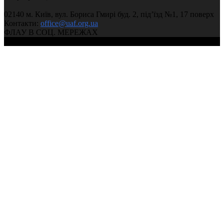
02140 м. Київ, вул. Бориса Гмирі буд. 2, під’їзд №1, 17 поверх
Контакти:
office@uaf.org.ua
ФЛАУ В СОЦ. МЕРЕЖАХ
© 2004-2026, Федерація легкої атлетики України