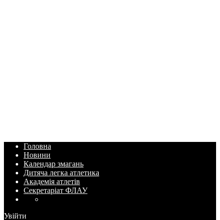
Головна
Новини
Календар змагань
Дитяча легка атлетика
Академія атлетів
Секретаріат ФЛАУ
Увійти