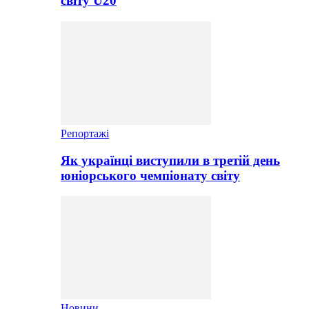
світу U20
Репортажі
Як українці виступили в третій день
юніорського чемпіонату світу
Новини