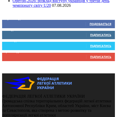
Орегон-2026: розклад виступу українців у третій день
чемпіонату світу U20
07.08.2026
Ми у соціальних мережах
15,104
Підписників
ПОДОБАЄТЬСЯ
0
Підписників
ПІДПИСАТИСЬ
234
Підписників
ПІДПИСАТИСЬ
9,370
Підписників
ПІДПИСАТИСЬ
ФЕДЕРАЦІЯ ЛЕГКОЇ АТЛЕТИКИ УКРАЇНИ
Громадська спілка територіальних федерацій легкої атлетики
Автономної Республіки Крим, областей України, міст Києва
та Севастополя, яка створена з метою розвитку та
популяризації легкої атлетики