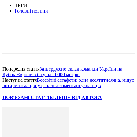
ТЕГИ
Головні новини
Попередня стаття
Затверджено склад команди України на
Кубок Європи з бігу на 10000 метрів
Наступна стаття
Всесвітні естафети: одна десятитисячна, мінус
чотири команди у фіналі й коментарі українців
ПОВ'ЯЗАНІ СТАТТІ
БІЛЬШЕ ВІД АВТОРА