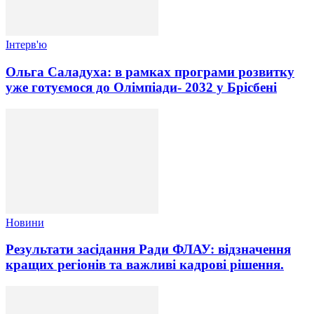
Інтерв'ю
Ольга Саладуха: в рамках програми розвитку
уже готуємося до Олімпіади- 2032 у Брісбені
Новини
Результати засідання Ради ФЛАУ: відзначення
кращих регіонів та важливі кадрові рішення.