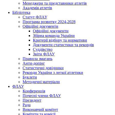
Менеджери та представники атлетів
Академія атлетів
Бібліотека
Статут ФЛАУ
Програма розвитку 2024-2028
Офіційні документи
Офіційні документи
Збірна команда України
Критерії відбору та нормативи
Документи статистики та рекордів
Суддівство
Звіти ФЛАУ
Правила змагань
Анти-допінг
Статистичні довідники
Рекорди України з легкої атлетики
Буклети
Методичні матеріали
ФЛАУ
Конференція
Почесні члени ФЛАУ
Президент
Рада
Виконавчий комітет
Комітети та комісії