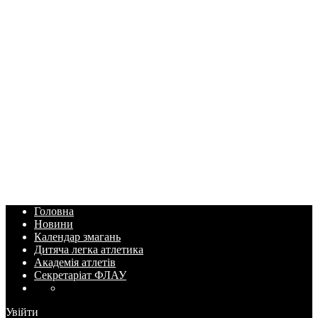
Головна
Новини
Календар змагань
Дитяча легка атлетика
Академія атлетів
Секретаріат ФЛАУ
Увійти