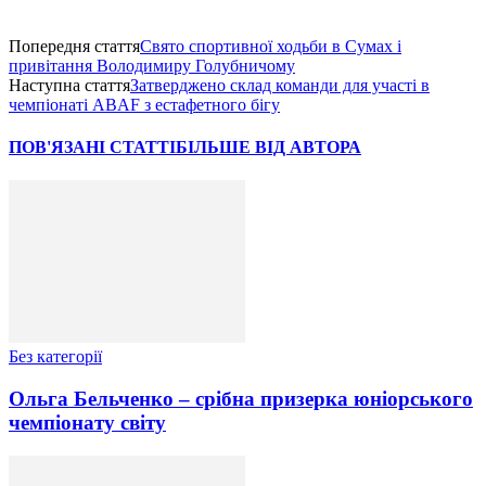
Попередня стаття
Свято спортивної ходьби в Сумах і
привітання Володимиру Голубничому
Наступна стаття
Затверджено склад команди для участі в
чемпіонаті ABAF з естафетного бігу
ПОВ'ЯЗАНІ СТАТТІ
БІЛЬШЕ ВІД АВТОРА
Без категорії
Ольга Бельченко – срібна призерка юніорського
чемпіонату світу