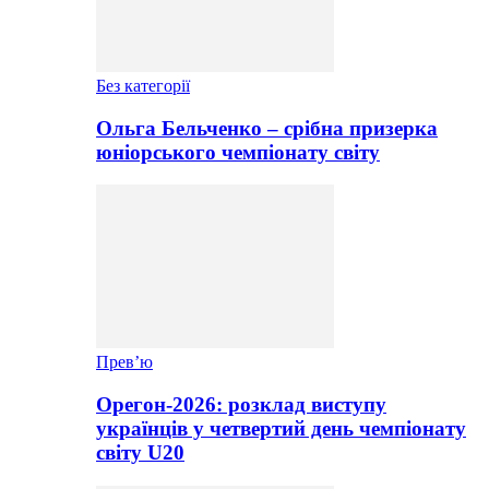
Без категорії
Ольга Бельченко – срібна призерка
юніорського чемпіонату світу
Прев’ю
Орегон-2026: розклад виступу
українців у четвертий день чемпіонату
світу U20