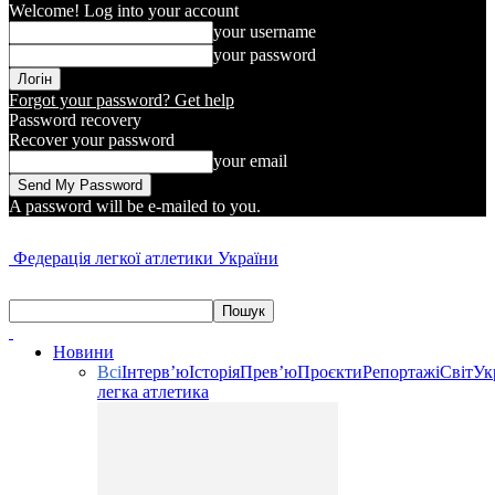
Welcome! Log into your account
your username
your password
Forgot your password? Get help
Password recovery
Recover your password
your email
A password will be e-mailed to you.
Федерація легкої атлетики України
Новини
Всі
Інтерв’ю
Історія
Прев’ю
Проєкти
Репортажі
Світ
Ук
легка атлетика