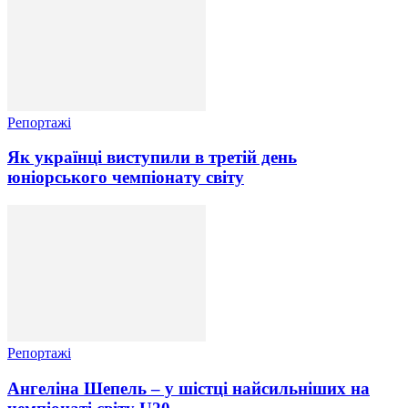
Репортажі
Як українці виступили в третій день
юніорського чемпіонату світу
Репортажі
Ангеліна Шепель – у шістці найсильніших на