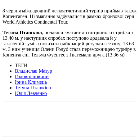
***
8 червня міжнародний легкоатлетичний турнір приймав також
Копенгаген. Ці змагання відбувалися в рамках бронзової серії
World Athletics Continental Tour.
Тетяна Пташкіна
, почавши змагання з потрійного стрибка з
13.40 м, у наступних спробах поступово додавала й у
заключній зуміла показати найкращий результат сезону 13.63
м. З ним учениця Олени Голуб стала переможницею турніру в
Копенгагені. Тельма Фуентес з Гватемали друга (13.36 м).
ТЕГИ
Владислав Мазур
Головні новини
Ірина Климець
Тетяна Пташкіна
Юлія Левченко