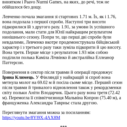
винятком і Paavo Nurmi Games, на яких, до речі, теж не
обійшлося без дощу.
Левченко почала змагання зі стартових 1.71 м. Їх, як і 1.76,
вона подолала з першої спроби. Наступні три висоти
підкорилися їй з другого разу. 1.91, за умови їх успішного
подолання, мали стати для Юлії найкращим результатом
нинішнього сезону. Попри те, що перші дві спроби були
невдалими, Левченко вкотре продемонструвала бійцівський
характер і з третього разу таки зуміла підкорити й цю висоту.
Вона третя. Перше місце з результатом 1.93 між собою
поділили полька Каміла Лічвінко й австралійка Еллеанор
Паттерсон.
Повернення в сектор після травми й операції продовжує
Ірина Климець
. У Фінляндії у найкращій зі спроб вона
метнула молот на 69.02 м й посіла сьоме місце. Перший сезон
після травми й тривалого відновлення також у рекордсменки
світу польки Аніти Влодарчик. Цього разу вона третя (72.42
м). Перемогла її співвітчизниця Мальвіна Копрон (75.40 м), а
француженка Александра Таврньє стала другою.
Переглянути змагання можна за посиланням:
https://youtu.be/8Yl9X-4AX8M