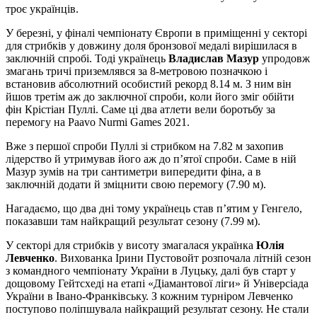
троє українців.
У березні, у фіналі чемпіонату Європи в приміщенні у секторі
для стрибків у довжину доля бронзової медалі вирішилася в
заключній спробі. Тоді українець
Владислав Мазур
упродовж
змагань тричі приземлявся за 8-метровою позначкою і
встановив абсолютний особистий рекорд 8.14 м. З ним він
йшов третім аж до заключної спроби, коли його зміг обійти
фін Крістіан Пуллі. Саме ці два атлети вели боротьбу за
перемогу на Paavo Nurmi Games 2021.
Вже з першої спроби Пуллі зі стрибком на 7.82 м захопив
лідерство й утримував його аж до п’ятої спроби. Саме в ній
Мазур зумів на три сантиметри випередити фіна, а в
заключній додати й зміцнити свою перемогу (7.90 м).
Нагадаємо, що два дні тому українець став п’ятим у Генгело,
показавши там найкращий результат сезону (7.99 м).
У секторі для стрибків у висоту змагалася українка
Юлія
Левченко
. Вихованка Ірини Пустовойт розпочала літній сезон
з командного чемпіонату України в Луцьку, далі був старт у
дощовому Гейтсхеді на етапі «Діамантової ліги» й Універсіада
України в Івано-Франківську. З кожним турніром Левченко
поступово поліпшувала найкращий результат сезону. Не стали