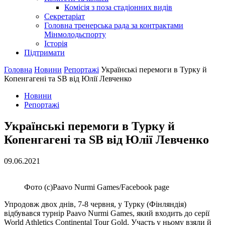
Комісія з поза стадіонних видів
Секретаріат
Головна тренерська рада за контрактами
Мінмолодьспорту
Історія
Підтримати
Головна
Новини
Репортажі
Українські перемоги в Турку й
Копенгагені та SB від Юлії Левченко
Новини
Репортажі
Українські перемоги в Турку й
Копенгагені та SB від Юлії Левченко
09.06.2021
Фото (с)Paavo Nurmi Games/Facebook page
Упродовж двох днів, 7-8 червня, у Турку (Фінляндія)
відбувався турнір Paavo Nurmi Games, який входить до серії
World Athletics Сontinental Tour Gold. Участь у ньому взяли й