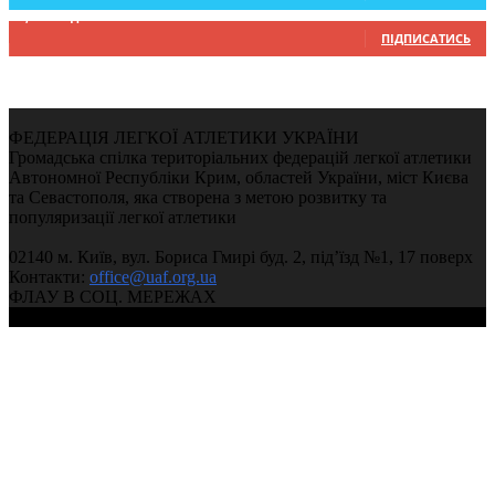
9,370
Підписників
ПІДПИСАТИСЬ
ФЕДЕРАЦІЯ ЛЕГКОЇ АТЛЕТИКИ УКРАЇНИ
Громадська спілка територіальних федерацій легкої атлетики
Автономної Республіки Крим, областей України, міст Києва
та Севастополя, яка створена з метою розвитку та
популяризації легкої атлетики
02140 м. Київ, вул. Бориса Гмирі буд. 2, під’їзд №1, 17 поверх
Контакти:
office@uaf.org.ua
ФЛАУ В СОЦ. МЕРЕЖАХ
© 2004-2026, Федерація легкої атлетики України