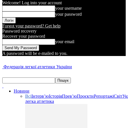
Welcome! Log into your account
your username
your password
Forgot your password? Get help
Password recovery
Recover your password
your email
A password will be e-mailed to you.
Федерація легкої атлетики України
Новини
Всі
Інтерв’ю
Історія
Прев’ю
Проєкти
Репортажі
Світ
Ук
легка атлетика