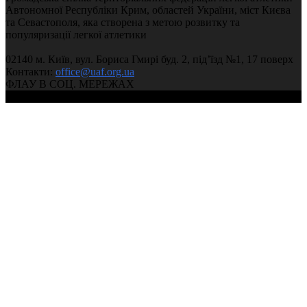
Автономної Республіки Крим, областей України, міст Києва
та Севастополя, яка створена з метою розвитку та
популяризації легкої атлетики
02140 м. Київ, вул. Бориса Гмирі буд. 2, під’їзд №1, 17 поверх
Контакти:
office@uaf.org.ua
ФЛАУ В СОЦ. МЕРЕЖАХ
© 2004-2026, Федерація легкої атлетики України