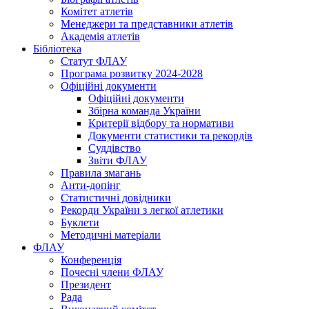
Комітет атлетів
Менеджери та представники атлетів
Академія атлетів
Бібліотека
Статут ФЛАУ
Програма розвитку 2024-2028
Офіційні документи
Офіційні документи
Збірна команда України
Критерії відбору та нормативи
Документи статистики та рекордів
Суддівство
Звіти ФЛАУ
Правила змагань
Анти-допінг
Статистичні довідники
Рекорди України з легкої атлетики
Буклети
Методичні матеріали
ФЛАУ
Конференція
Почесні члени ФЛАУ
Президент
Рада