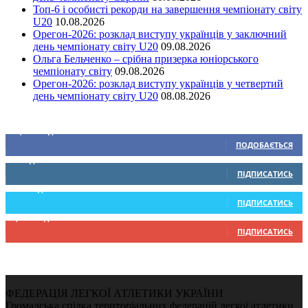
Топ-6 і особисті рекорди на завершення чемпіонату світу
U20
10.08.2026
Орегон-2026: розклад виступу українців у заключний
день чемпіонату світу U20
09.08.2026
Ольга Бельченко – срібна призерка юніорського
чемпіонату світу
09.08.2026
Орегон-2026: розклад виступу українців у четвертий
день чемпіонату світу U20
08.08.2026
Ми у соціальних мережах
15,104
Підписників
ПОДОБАЄТЬСЯ
0
Підписників
ПІДПИСАТИСЬ
234
Підписників
ПІДПИСАТИСЬ
9,370
Підписників
ПІДПИСАТИСЬ
ФЕДЕРАЦІЯ ЛЕГКОЇ АТЛЕТИКИ УКРАЇНИ
Громадська спілка територіальних федерацій легкої атлетики