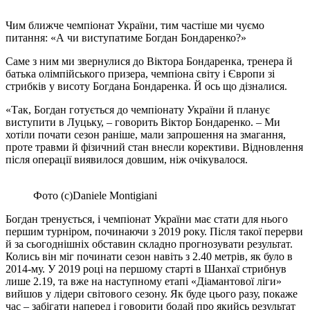
Чим ближче чемпіонат України, тим частіше ми чуємо
питання: «А чи виступатиме Богдан Бондаренко?»
Саме з ним ми звернулися до Віктора Бондаренка, тренера й
батька олімпійського призера, чемпіона світу і Європи зі
стрибків у висоту Богдана Бондаренка. Й ось що дізналися.
«Так, Богдан готується до чемпіонату України й планує
виступити в Луцьку, – говорить Віктор Бондаренко. – Ми
хотіли почати сезон раніше, мали запрошення на змагання,
проте травми й фізичний стан внесли корективи. Відновлення
після операції виявилося довшим, ніж очікувалося.
Фото (с)Daniele Montigiani
Богдан тренується, і чемпіонат України має стати для нього
першим турніром, починаючи з 2019 року. Після такої перерви
й за сьогоднішніх обставин складно прогнозувати результат.
Колись він міг починати сезон навіть з 2.40 метрів, як було в
2014-му. У 2019 році на першому старті в Шанхаї стрибнув
лише 2.19, та вже на наступному етапі «Діамантової ліги»
вийшов у лідери світового сезону. Як буде цього разу, покаже
час – забігати наперед і говорити бодай про якийсь результат