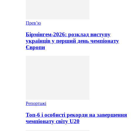
Прев’ю
Бірмінгем-2026: розклад виступу
українців у перший день чемпіонату
Європи
Репортажі
Топ-6 і особисті рекорди на завершення
чемпіонату світу U20