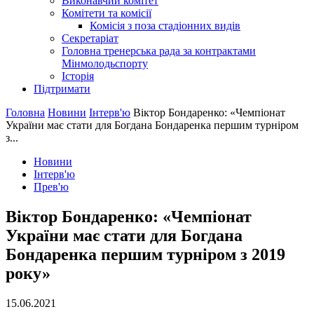
Виконавчий комітет
Комітети та комісії
Комісія з поза стадіонних видів
Секретаріат
Головна тренерська рада за контрактами
Мінмолодьспорту
Історія
Підтримати
Головна
Новини
Інтерв'ю
Віктор Бондаренко: «Чемпіонат
України має стати для Богдана Бондаренка першим турніром
з...
Новини
Інтерв'ю
Прев'ю
Віктор Бондаренко: «Чемпіонат
України має стати для Богдана
Бондаренка першим турніром з 2019
року»
15.06.2021