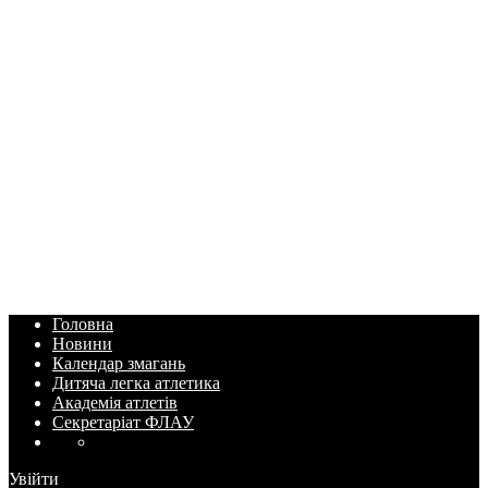
Головна
Новини
Календар змагань
Дитяча легка атлетика
Академія атлетів
Секретаріат ФЛАУ
Увійти