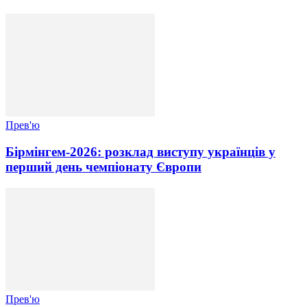
Прев'ю
Бірмінгем-2026: розклад виступу українців у
перший день чемпіонату Європи
Прев'ю