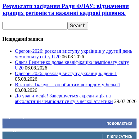
Результати засідання Ради ФЛАУ: відзначення
кращих регіонів та важливі кадрові рішення.
Нещодавні записи
Орегон-2026: розклад виступу українців у другий день
чемпіонату світу U20
06.08.2026
Ольга Бельченко долає кваліфікацію чемпіонату світу
U20
06.08.2026
Орегон-2026: розклад виступу українців, день 1
05.08.2026
Вікторія Ткачук – з особистим рекордом у Бельгії
03.08.2026
До уваги медіа! Завершується акредитація на
абсолютний чемпіонат світу з легкої атлетики
29.07.2026
Ми у соціальних мережах
15,104
Підписників
ПОДОБАЄТЬСЯ
0
Підписників
ПІДПИСАТИСЬ