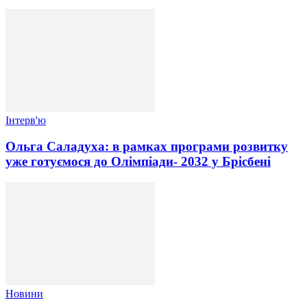
Інтерв'ю
Ольга Саладуха: в рамках програми розвитку
уже готуємося до Олімпіади- 2032 у Брісбені
Новини