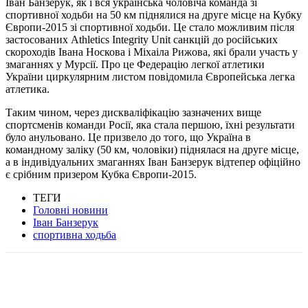
Іван Банзерук, як і вся українська чоловіча команда зі
спортивної ходьби на 50 км піднялися на друге місце на Кубку
Європи-2015 зі спортивної ходьби. Це стало можливим після
застосованих Athletics Integrity Unit санкцій до російських
скороходів Івана Носкова і Міхаіла Рижова, які брали участь у
змаганнях у Мурсії. Про це Федерацію легкої атлетики
України циркулярним листом повідомила Європейська легка
атлетика.
Таким чином, через дискваліфікацію зазначених вище
спортсменів команди Росії, яка стала першою, їхні результати
було анульовано. Це призвело до того, що Україна в
командному заліку (50 км, чоловіки) піднялася на друге місце,
а в індивідуальних змаганнях Іван Банзерук відтепер офіційно
є срібним призером Кубка Європи-2015.
ТЕГИ
Головні новини
Іван Банзерук
спортивна ходьба