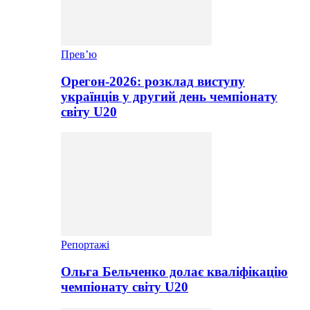
Прев’ю
Орегон-2026: розклад виступу
українців у другий день чемпіонату
світу U20
Репортажі
Ольга Бельченко долає кваліфікацію
чемпіонату світу U20