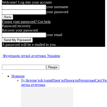
Welcome! Log into your account
your username
your password
Forgot your password? Get help
Password recovery
Recover your password
your email
A password will be e-mailed to you.
Федерація легкої атлетики України
Новини
Всі
Інтерв’ю
Історія
Прев’ю
Проєкти
Репортажі
Світ
Ук
легка атлетика