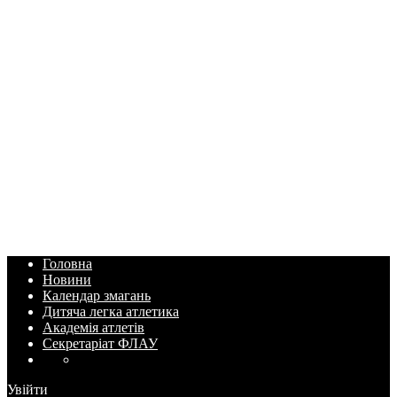
Головна
Новини
Календар змагань
Дитяча легка атлетика
Академія атлетів
Секретаріат ФЛАУ
Увійти