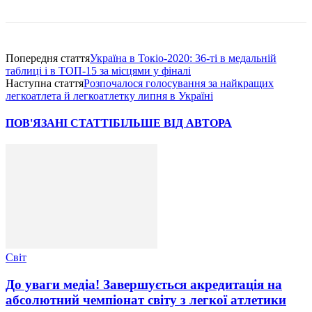
Попередня стаття
Україна в Токіо-2020: 36-ті в медальній
таблиці і в ТОП-15 за місцями у фіналі
Наступна стаття
Розпочалося голосування за найкращих
легкоатлета й легкоатлетку липня в Україні
ПОВ'ЯЗАНІ СТАТТІ
БІЛЬШЕ ВІД АВТОРА
Світ
До уваги медіа! Завершується акредитація на
абсолютний чемпіонат світу з легкої атлетики