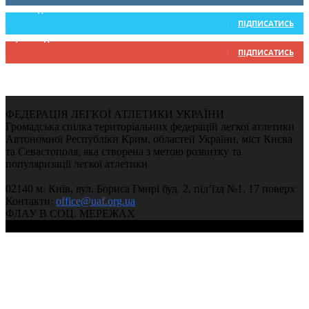
234
Підписників
ПІДПИСАТИСЬ
9,370
Підписників
ПІДПИСАТИСЬ
ФЕДЕРАЦІЯ ЛЕГКОЇ АТЛЕТИКИ УКРАЇНИ
Громадська спілка територіальних федерацій легкої атлетики
Автономної Республіки Крим, областей України, міст Києва
та Севастополя, яка створена з метою розвитку та
популяризації легкої атлетики
02140 м. Київ, вул. Бориса Гмирі буд. 2, під’їзд №1, 17 поверх
Контакти:
office@uaf.org.ua
ФЛАУ В СОЦ. МЕРЕЖАХ
© 2004-2026, Федерація легкої атлетики України