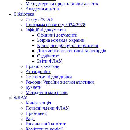
Менеджери та представники атлетів
Академія атлетів
Бібліотека
Статут ФЛАУ
Програма розвитку 2024-2028
Офіційні документи
Офіційні документи
Збірна команда України
Критерії відбору та нормативи
Документи статистики та рекордів
Суддівство
Звіти ФЛАУ
Правила змагань
Анти-допінг
Статистичні довідники
Рекорди України з легкої атлетики
Буклети
Методичні матеріали
ФЛАУ
Конференція
Почесні члени ФЛАУ
Президент
Рада
Виконавчий комітет
Комітети та комісії