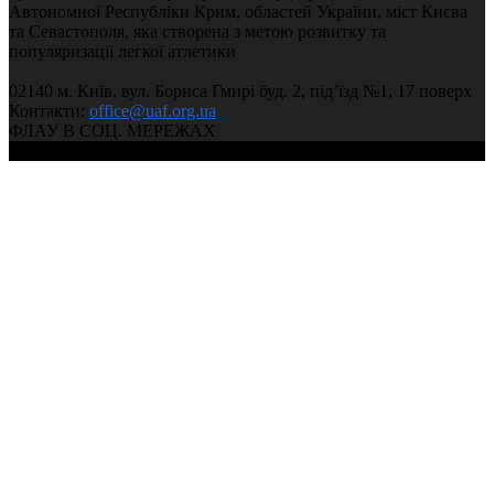
Автономної Республіки Крим, областей України, міст Києва
та Севастополя, яка створена з метою розвитку та
популяризації легкої атлетики
02140 м. Київ, вул. Бориса Гмирі буд. 2, під’їзд №1, 17 поверх
Контакти:
office@uaf.org.ua
ФЛАУ В СОЦ. МЕРЕЖАХ
© 2004-2026, Федерація легкої атлетики України