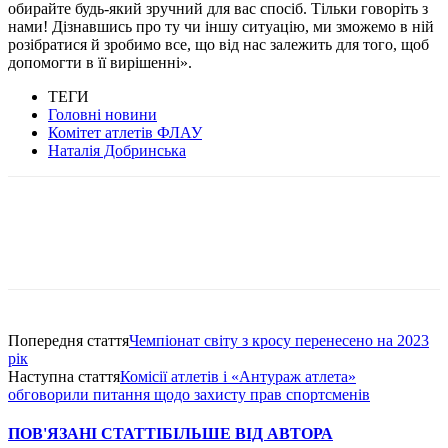
обирайте будь-який зручний для вас спосіб. Тільки говоріть з
нами! Дізнавшись про ту чи іншу ситуацію, ми зможемо в ній
розібратися й зробимо все, що від нас залежить для того, щоб
допомогти в її вирішенні».
ТЕГИ
Головні новини
Комітет атлетів ФЛАУ
Наталія Добринська
Попередня стаття
Чемпіонат світу з кросу перенесено на 2023
рік
Наступна стаття
Комісії атлетів і «Антураж атлета»
обговорили питання щодо захисту прав спортсменів
ПОВ'ЯЗАНІ СТАТТІ
БІЛЬШЕ ВІД АВТОРА