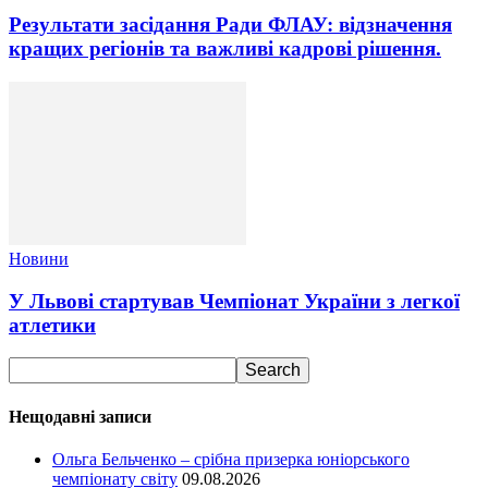
Результати засідання Ради ФЛАУ: відзначення
кращих регіонів та важливі кадрові рішення.
Новини
У Львові стартував Чемпіонат України з легкої
атлетики
Нещодавні записи
Ольга Бельченко – срібна призерка юніорського
чемпіонату світу
09.08.2026