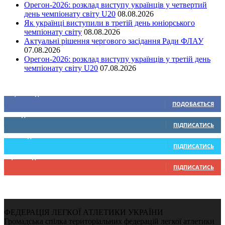
Орегон-2026: розклад виступу українців у четвертий
день чемпіонату світу U20
08.08.2026
Як українці виступили в третій день юніорського
чемпіонату світу
08.08.2026
Актуальні рішення чергового засідання Ради ФЛАУ
07.08.2026
Орегон-2026: розклад виступу українців у третій день
чемпіонату світу U20
07.08.2026
Ми у соціальних мережах
15,104
Підписників
ПОДОБАЄТЬСЯ
0
Підписників
ПІДПИСАТИСЬ
234
Підписників
ПІДПИСАТИСЬ
9,370
Підписників
ПІДПИСАТИСЬ
ФЕДЕРАЦІЯ ЛЕГКОЇ АТЛЕТИКИ УКРАЇНИ
Громадська спілка територіальних федерацій легкої атлетики