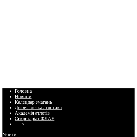
Головна
Новини
Календар змагань
Дитяча легка атлетика
Академія атлетів
Секретаріат ФЛАУ
Увійти