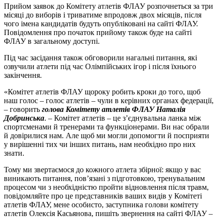
Прийом заявок до Комітету атлетів ФЛАУ розпочнеться за три
місяці до виборів і триватиме впродовж двох місяців, після
чого імена кандидатів будуть опубліковані на сайті ФЛАУ.
Повідомлення про початок прийому також буде на сайті
ФЛАУ в загальному доступі.
Під час засідання також обговорили нагальні питання, які
озвучили атлети під час Олімпійських ігор і після їхнього
закінчення.
«Комітет атлетів ФЛАУ щороку робить кроки до того, щоб
наш голос – голос атлетів – чули в керівних органах федерації,
– говорить
г
олова
Комітету атлетів ФЛАУ Наталія
Добринська
. – Комітет атлетів – це з’єднувальна ланка між
спортсменами й тренерами та функціонерами. Ви нас обрали
й довірилися нам. Але щоб ми могли допомогти й посприяти
у вирішенні тих чи інших питань, нам необхідно про них
знати.
Тому ми звертаємося до кожного атлета збірної: якщо у вас
виникають питання, пов’язані з підготовкою, тренувальним
процесом чи з необхідністю пройти відновлення після травм,
повідомляйте про це представників ваших видів у Комітеті
атлетів ФЛАУ, мене особисто, заступника голови комітету
атлетів Олексія Касьянова, пишіть звернення на сайті ФЛАУ –