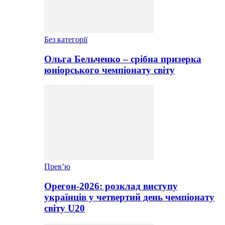
Без категорії
Ольга Бельченко – срібна призерка
юніорського чемпіонату світу
Прев’ю
Орегон-2026: розклад виступу
українців у четвертий день чемпіонату
світу U20