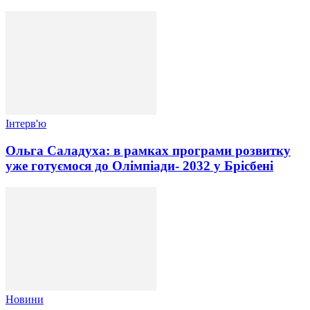
Інтерв'ю
Ольга Саладуха: в рамках програми розвитку
уже готуємося до Олімпіади- 2032 у Брісбені
Новини