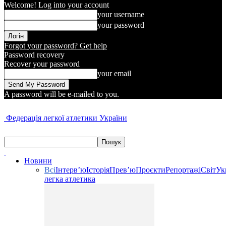
Welcome! Log into your account
your username
your password
Forgot your password? Get help
Password recovery
Recover your password
your email
A password will be e-mailed to you.
Федерація легкої атлетики України
Новини
Всі
Інтерв’ю
Історія
Прев’ю
Проєкти
Репортажі
Світ
Ук
легка атлетика