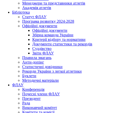
Менеджери та представники атлетів
Академія атлетів
Бібліотека
Статут ФЛАУ
Програма розвитку 2024-2028
Офіційні документи
Офіційні документи
Збірна команда України
Критерії відбору та нормативи
Документи статистики та рекордів
Суддівство
Звіти ФЛАУ
Правила змагань
Анти-допінг
Статистичні довідники
Рекорди України з легкої атлетики
Буклети
Методичні матеріали
ФЛАУ
Конференція
Почесні члени ФЛАУ
Президент
Рада
Виконавчий комітет
Комітети та комісії