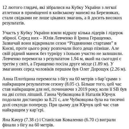
12 лютого глядачі, які зібралися на Кубку України з легкої
атлетики в приміщенні в київському манежі на Березняках,
стали свідками не лише цікавих змагань, а й досить високих
результатів.
Участь у Кубку України взяли відразу кілька лідерів і лідерок
збірної. Серед них – Юлія Левченко й Ірина Геращенко.
Зазвичай вони відкривали сезон “Різдвяними стартами” в
Києві, проте цього року розпочали його дещо пізніше. Але
свій рідний манеж без турніру з їхньою участю не залишили.
Левченко перемогла з результатом 1.94 м, який на сьогодні є
третім у світі, а Геращенко посіла друге місце (1.89 м). У
змаганнях серед чоловіків першим був Олег Дорощук (2.26 м).
Анна Плотіцина перемогла з бігу на 60 метрів з бар’єрами з
найкращим результатом сезону (8.05 с). Більше того, цей час
став найкращим для неї, починаючи з 2019 року, коли її SB був
на дві сотих ліпший. Ганна Чубковцова й Наталія Юрчук
подолали дистанцію за 8.21 с, але Чубковцова була на тисячні
долі секунди попереду. При цьому для Юрчук цей час став
найкращим у кар’єрі.
Яна Качур (7.38 с) і Станіслав Коваленко (6.70 с) виграли
фінали з бігу на 60 метрів.