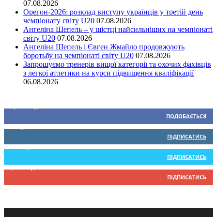
07.08.2026
Орегон-2026: розклад виступу українців у третій день
чемпіонату світу U20
07.08.2026
Ангеліна Шепель – у шістці найсильніших на чемпіонаті
світу U20
07.08.2026
Ангеліна Шепель і Євген Жмайло продовжують
боротьбу на чемпіонаті світу U20
07.08.2026
Запрошуємо тренерів вищої категорії та охочих фахівців
з легкої атлетики на курси підвищення кваліфікації
06.08.2026
Ми у соціальних мережах
15,104
Підписників
ПОДОБАЄТЬСЯ
0
Підписників
ПІДПИСАТИСЬ
234
Підписників
ПІДПИСАТИСЬ
9,370
Підписників
ПІДПИСАТИСЬ