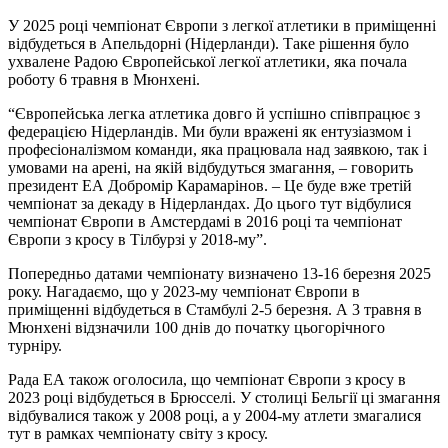
У 2025 році чемпіонат Європи з легкої атлетики в приміщенні
відбудеться в Апельдорні (Нідерланди). Таке рішення було
ухвалене Радою Європейської легкої атлетики, яка почала
роботу 6 травня в Мюнхені.
“Європейська легка атлетика довго й успішно співпрацює з
федерацією Нідерландів. Ми були вражені як ентузіазмом і
професіоналізмом команди, яка працювала над заявкою, так і
умовами на арені, на якій відбудуться змагання, – говорить
президент ЕА Добромір Карамарінов. – Це буде вже третій
чемпіонат за декаду в Нідерландах. До цього тут відбулися
чемпіонат Європи в Амстердамі в 2016 році та чемпіонат
Європи з кросу в Тілбурзі у 2018-му”.
Попередньо датами чемпіонату визначено 13-16 березня 2025
року. Нагадаємо, що у 2023-му чемпіонат Європи в
приміщенні відбудеться в Стамбулі 2-5 березня. А 3 травня в
Мюнхені відзначили 100 днів до початку цьогорічного
турніру.
Рада ЕА також оголосила, що чемпіонат Європи з кросу в
2023 році відбудеться в Брюсселі. У столиці Бельгії ці змагання
відбувалися також у 2008 році, а у 2004-му атлети змагалися
тут в рамках чемпіонату світу з кросу.