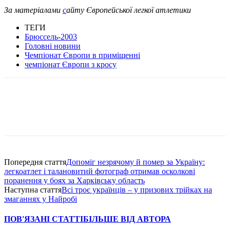
За матеріалами
с
айту Європейської легкої атлетики
ТЕГИ
Брюссель-2003
Головні новини
Чемпіонат Європи в приміщенні
чемпіонат Європи з кросу
Попередня стаття
Допоміг незрячому й помер за Україну:
легкоатлет і талановитий фотограф отримав осколкові
поранення у боях за Харківську область
Наступна стаття
Всі троє українців – у призових трійках на
змаганнях у Найробі
ПОВ'ЯЗАНІ СТАТТІ
БІЛЬШЕ ВІД АВТОРА