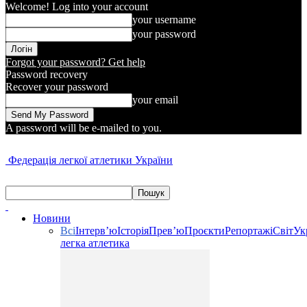
Welcome! Log into your account
your username
your password
Forgot your password? Get help
Password recovery
Recover your password
your email
A password will be e-mailed to you.
Федерація легкої атлетики України
Новини
Всі
Інтерв’ю
Історія
Прев’ю
Проєкти
Репортажі
Світ
Ук
легка атлетика