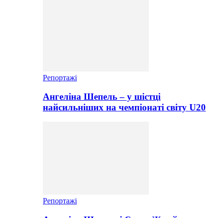
Репортажі
Ангеліна Шепель – у шістці
найсильніших на чемпіонаті світу U20
Репортажі