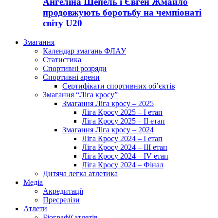
Ангеліна Шепель і Євген Жмайло
продовжують боротьбу на чемпіонаті
світу U20
Змагання
Календар змагань ФЛАУ
Статистика
Спортивні розряди
Спортивні арени
Сертифікати спортивних об’єктів
Змагання “Ліга кросу”
Змагання Ліга кросу – 2025
Ліга Кросу 2025 – I етап
Ліга Кросу 2025 – II етап
Змагання Ліга кросу – 2024
Ліга Кросу 2024 – I етап
Ліга Кросу 2024 – III етап
Ліга Кросу 2024 – IV етап
Ліга Кросу 2024 – Фінал
Дитяча легка атлетика
Медіа
Акредитації
Пресрелізи
Атлети
Біографії атлетів