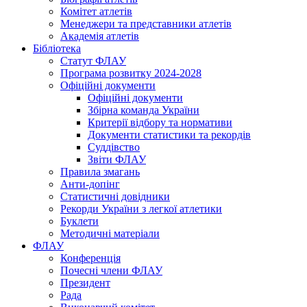
Комітет атлетів
Менеджери та представники атлетів
Академія атлетів
Бібліотека
Статут ФЛАУ
Програма розвитку 2024-2028
Офіційні документи
Офіційні документи
Збірна команда України
Критерії відбору та нормативи
Документи статистики та рекордів
Суддівство
Звіти ФЛАУ
Правила змагань
Анти-допінг
Статистичні довідники
Рекорди України з легкої атлетики
Буклети
Методичні матеріали
ФЛАУ
Конференція
Почесні члени ФЛАУ
Президент
Рада