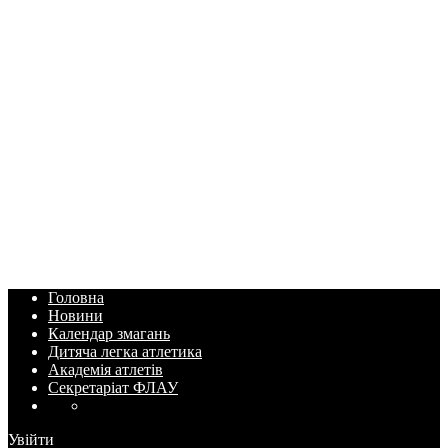
Головна
Новини
Календар змагань
Дитяча легка атлетика
Академія атлетів
Секретаріат ФЛАУ
Увійти