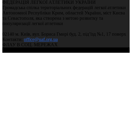
ФЕДЕРАЦІЯ ЛЕГКОЇ АТЛЕТИКИ УКРАЇНИ
Громадська спілка територіальних федерацій легкої атлетики
Автономної Республіки Крим, областей України, міст Києва
та Севастополя, яка створена з метою розвитку та
популяризації легкої атлетики
02140 м. Київ, вул. Бориса Гмирі буд. 2, під’їзд №1, 17 поверх
Контакти:
office@uaf.org.ua
ФЛАУ В СОЦ. МЕРЕЖАХ
© 2004-2026, Федерація легкої атлетики України