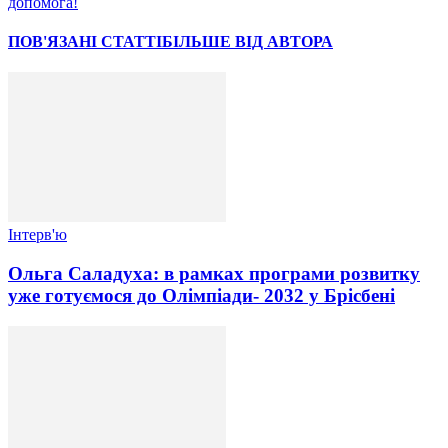
допомога!
ПОВ'ЯЗАНІ СТАТТІ
БІЛЬШЕ ВІД АВТОРА
Інтерв'ю
Ольга Саладуха: в рамках програми розвитку
уже готуємося до Олімпіади- 2032 у Брісбені