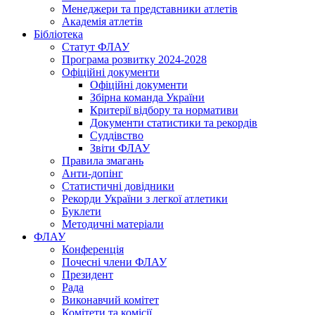
Менеджери та представники атлетів
Академія атлетів
Бібліотека
Статут ФЛАУ
Програма розвитку 2024-2028
Офіційні документи
Офіційні документи
Збірна команда України
Критерії відбору та нормативи
Документи статистики та рекордів
Суддівство
Звіти ФЛАУ
Правила змагань
Анти-допінг
Статистичні довідники
Рекорди України з легкої атлетики
Буклети
Методичні матеріали
ФЛАУ
Конференція
Почесні члени ФЛАУ
Президент
Рада
Виконавчий комітет
Комітети та комісії