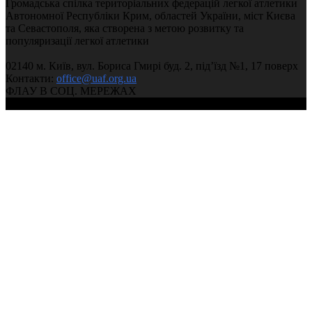
Громадська спілка територіальних федерацій легкої атлетики
Автономної Республіки Крим, областей України, міст Києва
та Севастополя, яка створена з метою розвитку та
популяризації легкої атлетики
02140 м. Київ, вул. Бориса Гмирі буд. 2, під’їзд №1, 17 поверх
Контакти:
office@uaf.org.ua
ФЛАУ В СОЦ. МЕРЕЖАХ
© 2004-2026, Федерація легкої атлетики України