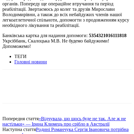
органів. Попереду ще операційне втручання та період
реабілітації. Звертаємось до колег та друзів Мирослави
Володимирівни, а також до всіх небайдужих членів нашої
легкоатлетичної спільноти, допомогти з продовженням курсу
необхідного лікування та реабілітації.
Банківська картка для надання допомоги:
5354321016111818
Укрсіббанк, Скалоцька М.В. Не будемо байдужими!
Допоможемо!
ТЕГИ
Головні новини
Попередня стаття
«‎Відчувала, що щось буде не так. Але ж не
настільки» — Ірина Климець про срібло в Австралії
Наступна стаття
Родині Романчука Сергія Івановича потрібна