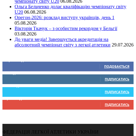
чемпіонату світу U20
06.08.2026
Ольга Бельченко долає кваліфікацію чемпіонату світу
U20
06.08.2026
Орегон-2026: розклад виступу українців, день 1
05.08.2026
Вікторія Ткачук – з особистим рекордом у Бельгії
03.08.2026
До уваги медіа! Завершується акредитація на
абсолютний чемпіонат світу з легкої атлетики
29.07.2026
Ми у соціальних мережах
15,104
Підписників
ПОДОБАЄТЬСЯ
0
Підписників
ПІДПИСАТИСЬ
234
Підписників
ПІДПИСАТИСЬ
9,370
Підписників
ПІДПИСАТИСЬ
ФЕДЕРАЦІЯ ЛЕГКОЇ АТЛЕТИКИ УКРАЇНИ