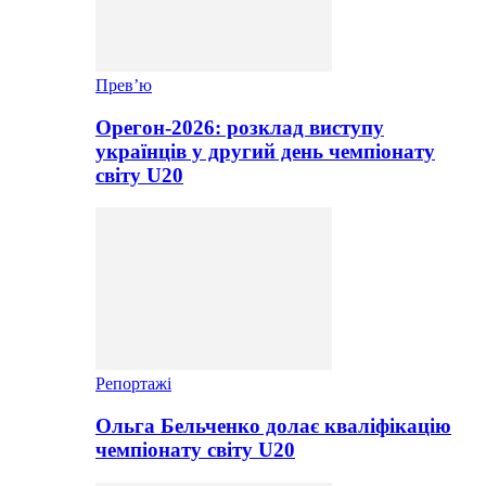
Прев’ю
Орегон-2026: розклад виступу
українців у другий день чемпіонату
світу U20
Репортажі
Ольга Бельченко долає кваліфікацію
чемпіонату світу U20