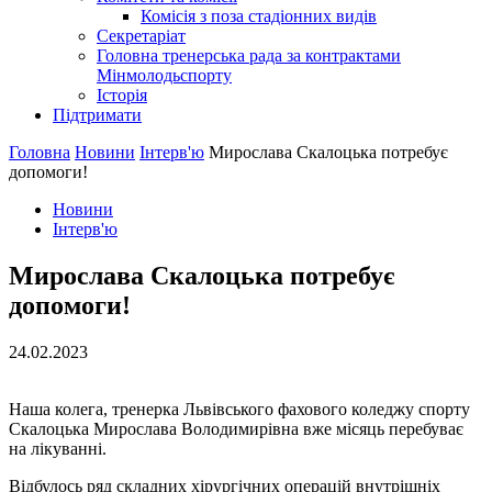
Комісія з поза стадіонних видів
Секретаріат
Головна тренерська рада за контрактами
Мінмолодьспорту
Історія
Підтримати
Головна
Новини
Інтерв'ю
Мирослава Скалоцька потребує
допомоги!
Новини
Інтерв'ю
Мирослава Скалоцька потребує
допомоги!
24.02.2023
Наша колега, тренерка Львівського фахового коледжу спорту
Скалоцька Мирослава Володимирівна вже місяць перебуває
на лікуванні.
Відбулось ряд складних хірургічних операцій внутрішніх