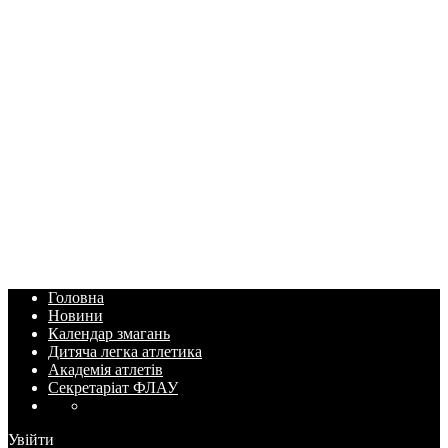
Головна
Новини
Календар змагань
Дитяча легка атлетика
Академія атлетів
Секретаріат ФЛАУ
Увійти