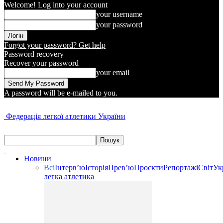
Welcome! Log into your account
your username
your password
Forgot your password? Get help
Password recovery
Recover your password
your email
A password will be e-mailed to you.
Федерація легкої атлетики України
Новини
Всі
Інтерв’ю
Історія
Прев’ю
Проєкти
Репортажі
Світ
Ук
легка атлетика