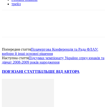
трейл
Попередня стаття
Позачергова Конференція та Рада ФЛАУ:
вибори й інші основні рішення
Наступна стаття
Підсумки чемпіонату України серед юнаків та
дівчат 2008-2009 років народження
ПОВ'ЯЗАНІ СТАТТІ
БІЛЬШЕ ВІД АВТОРА