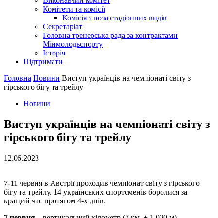
Виконавчий комітет
Комітети та комісії
Комісія з поза стадіонних видів
Секретаріат
Головна тренерська рада за контрактами
Мінмолодьспорту
Історія
Підтримати
Головна
Новини
Виступ українців на чемпіонаті світу з
гірського бігу та трейлу
Новини
Виступ українців на чемпіонаті світу з
гірського бігу та трейлу
12.06.2023
7-11 червня в Австрії проходив чемпіонат світу з гірського
бігу та трейлу. 14 українських спортсменів боролися за
кращий час протягом 4-х днів:
7 червня
– вертикальний кілометр (7 км, + 1,020 м)