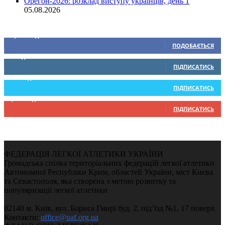
Орегон-2026: розклад виступу українців, день 1
05.08.2026
Ми у соціальних мережах
15,104
Підписників
ПОДОБАЄТЬСЯ
0
Підписників
ПІДПИСАТИСЬ
234
Підписників
ПІДПИСАТИСЬ
9,370
Підписників
ПІДПИСАТИСЬ
ФЕДЕРАЦІЯ ЛЕГКОЇ АТЛЕТИКИ УКРАЇНИ
Громадська спілка територіальних федерацій легкої атлетики
Автономної Республіки Крим, областей України, міст Києва
та Севастополя, яка створена з метою розвитку та
популяризації легкої атлетики
02140 м. Київ, вул. Бориса Гмирі буд. 2, під’їзд №1, 17 поверх
Контакти:
office@uaf.org.ua