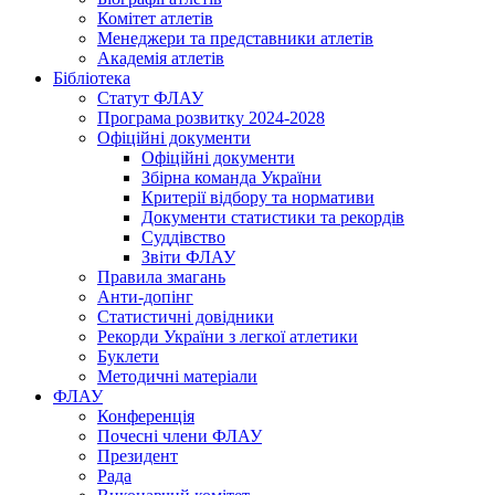
Комітет атлетів
Менеджери та представники атлетів
Академія атлетів
Бібліотека
Статут ФЛАУ
Програма розвитку 2024-2028
Офіційні документи
Офіційні документи
Збірна команда України
Критерії відбору та нормативи
Документи статистики та рекордів
Суддівство
Звіти ФЛАУ
Правила змагань
Анти-допінг
Статистичні довідники
Рекорди України з легкої атлетики
Буклети
Методичні матеріали
ФЛАУ
Конференція
Почесні члени ФЛАУ
Президент
Рада