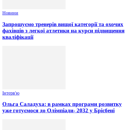
Новини
Запрошуємо тренерів вищої категорії та охочих
фахівців з легкої атлетики на курси підвищення
кваліфікації
Інтерв'ю
Ольга Саладуха: в рамках програми розвитку
уже готуємося до Олімпіади- 2032 у Брісбені