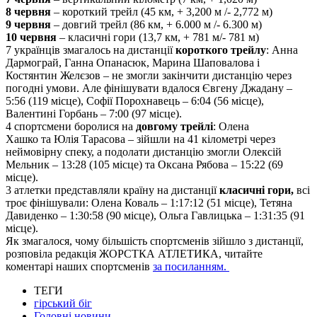
8 червня
– короткий трейл (45 км, + 3,200 м /- 2,772 м)
9 червня
– довгий трейл (86 км, + 6.000 м /- 6.300 м)
10 червня
– класичні гори (13,7 км, + 781 м/- 781 м)
7 українців змагалось на дистанції
короткого трейлу
: Анна
Дармограй, Ганна Опанасюк, Марина Шаповалова і
Костянтин Желєзов – не змогли закінчити дистанцію через
погодні умови. Але фінішувати вдалося Євгену Джадану –
5:56 (119 місце), Софії Порохнавець – 6:04 (56 місце),
Валентині Горбань – 7:00 (97 місце).
4 спортсмени боролися на
довгому трейлі
: Олена
Хашко та Юлія Тарасова – зійшли на 41 кілометрі через
неймовірну спеку, а подолати дистанцію змогли Олексій
Мельник – 13:28 (105 місце) та Оксана Рябова – 15:22 (69
місце).
3 атлетки представляли країну на дистанції
класичні гори,
всі
троє фінішували: Олена Коваль – 1:17:12 (51 місце), Тетяна
Давиденко – 1:30:58 (90 місце), Ольга Гавлицька – 1:31:35 (91
місце).
Як змагалося, чому більшість спортсменів зійшло з дистанції,
розповіла редакція ЖОРСТКА АТЛЕТИКА, читайте
коментарі наших спортсменів
за посиланням.
ТЕГИ
гірський біг
Головні новини