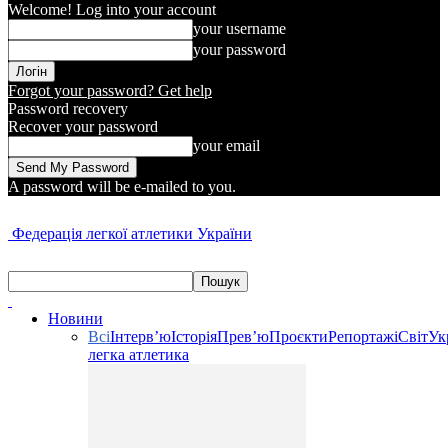
Welcome! Log into your account
your username
your password
Forgot your password? Get help
Password recovery
Recover your password
your email
A password will be e-mailed to you.
Федерація легкої атлетики України
Новини
Всі
Інтерв’ю
Історія
Прев’ю
Проєкти
Репортажі
Світ
Ук
легка атлетика