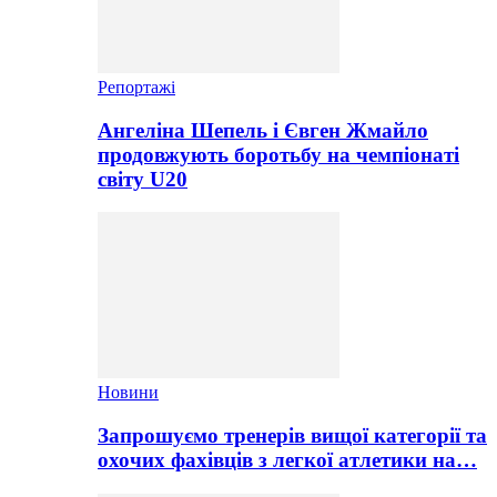
Репортажі
Ангеліна Шепель і Євген Жмайло
продовжують боротьбу на чемпіонаті
світу U20
Новини
Запрошуємо тренерів вищої категорії та
охочих фахівців з легкої атлетики на…