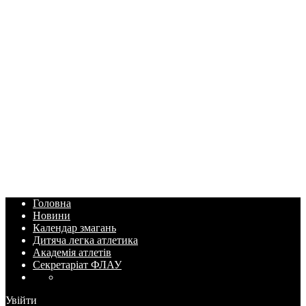
Головна
Новини
Календар змагань
Дитяча легка атлетика
Академія атлетів
Секретаріат ФЛАУ
Увійти