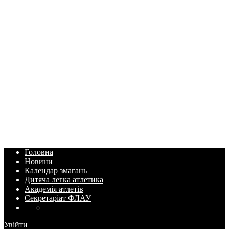
Головна
Новини
Календар змагань
Дитяча легка атлетика
Академія атлетів
Секретаріат ФЛАУ
Увійти