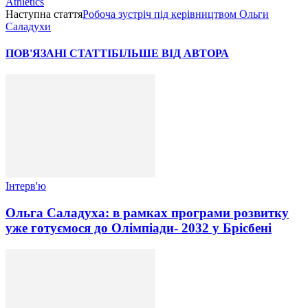
Athletics
Наступна стаття
Робоча зустріч під керівництвом Ольги
Саладухи
ПОВ'ЯЗАНІ СТАТТІ
БІЛЬШЕ ВІД АВТОРА
Інтерв'ю
Ольга Саладуха: в рамках програми розвитку
уже готуємося до Олімпіади- 2032 у Брісбені