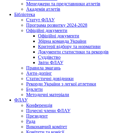
Менеджери та представники атлетів
Академія атлетів
Бібліотека
Статут ФЛАУ
Програма розвитку 2024-2028
Офіційні документи
Офіційні документи
Збірна команда України
Критерії відбору та нормативи
Документи статистики та рекордів
Суддівство
Звіти ФЛАУ
Правила змагань
Анти-допінг
Статистичні довідники
Рекорди України з легкої атлетики
Буклети
Методичні матеріали
ФЛАУ
Конференція
Почесні члени ФЛАУ
Президент
Рада
Виконавчий комітет
Комітети та комісії