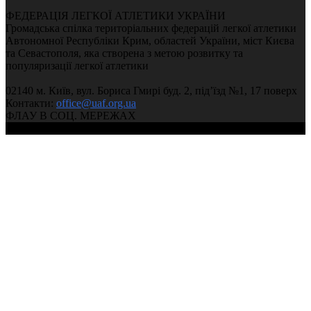
ФЕДЕРАЦІЯ ЛЕГКОЇ АТЛЕТИКИ УКРАЇНИ
Громадська спілка територіальних федерацій легкої атлетики
Автономної Республіки Крим, областей України, міст Києва
та Севастополя, яка створена з метою розвитку та
популяризації легкої атлетики
02140 м. Київ, вул. Бориса Гмирі буд. 2, під’їзд №1, 17 поверх
Контакти:
office@uaf.org.ua
ФЛАУ В СОЦ. МЕРЕЖАХ
© 2004-2026, Федерація легкої атлетики України