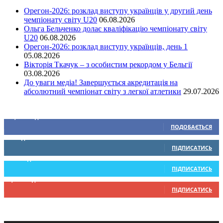
Орегон-2026: розклад виступу українців у другий день
чемпіонату світу U20
06.08.2026
Ольга Бельченко долає кваліфікацію чемпіонату світу
U20
06.08.2026
Орегон-2026: розклад виступу українців, день 1
05.08.2026
Вікторія Ткачук – з особистим рекордом у Бельгії
03.08.2026
До уваги медіа! Завершується акредитація на
абсолютний чемпіонат світу з легкої атлетики
29.07.2026
Ми у соціальних мережах
15,104
Підписників
ПОДОБАЄТЬСЯ
0
Підписників
ПІДПИСАТИСЬ
234
Підписників
ПІДПИСАТИСЬ
9,370
Підписників
ПІДПИСАТИСЬ