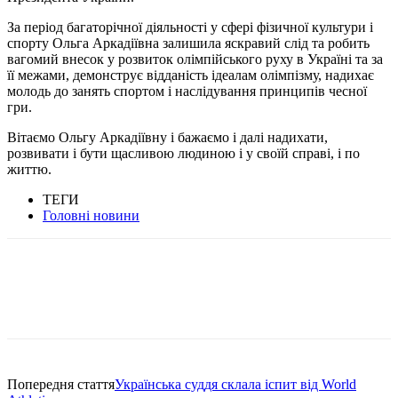
За період багаторічної діяльності у сфері фізичної культури і
спорту Ольга Аркадіївна залишила яскравий слід та робить
вагомий внесок у розвиток олімпійського руху в Україні та за
її межами, демонструє відданість ідеалам олімпізму, надихає
молодь до занять спортом і наслідування принципів чесної
гри.
Вітаємо Ольгу Аркадіївну і бажаємо і далі надихати,
розвивати і бути щасливою людиною і у своїй справі, і по
життю.
ТЕГИ
Головні новини
Попередня стаття
Українська суддя склала іспит від World