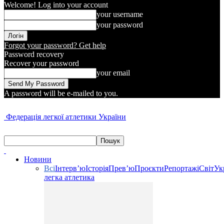
Welcome! Log into your account
your username
your password
Forgot your password? Get help
Password recovery
Recover your password
your email
A password will be e-mailed to you.
Федерація легкої атлетики України
Новини
Всі
Інтерв’ю
Історія
Прев’ю
Проєкти
Репортажі
Світ
Ук
легка атлетика