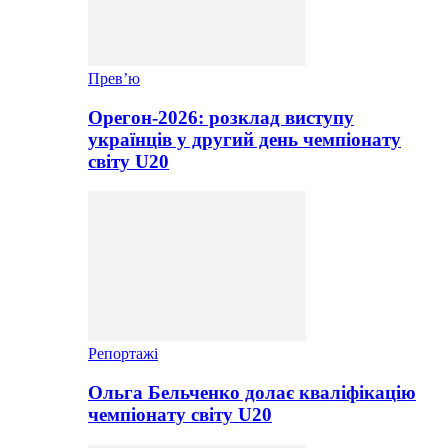
Прев’ю
Орегон-2026: розклад виступу
українців у другий день чемпіонату
світу U20
Репортажі
Ольга Бельченко долає кваліфікацію
чемпіонату світу U20