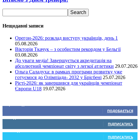
Нещодавні записи
Орегон-2026: розклад виступу українців, день 1
05.08.2026
Вікторія Ткачук – з особистим рекордом у Бельгії
03.08.2026
До уваги медіа! Завершується акредитація на
абсолютний чемпіонат світу з легкої атлетики
29.07.2026
Ольга Саладуха: в рамках програми розвитку уже
готуємося до Олімпіади- 2032 у Брісбені
25.07.2026
Рієті-2026: як завершився для українців чемпіонат
Європи U18
19.07.2026
Ми у соціальних мережах
15,104
Підписників
ПОДОБАЄТЬСЯ
0
Підписників
ПІДПИСАТИСЬ
234
Підписників
ПІДПИСАТИСЬ