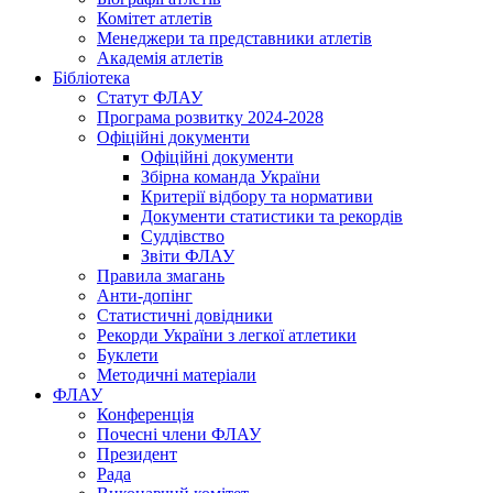
Комітет атлетів
Менеджери та представники атлетів
Академія атлетів
Бібліотека
Статут ФЛАУ
Програма розвитку 2024-2028
Офіційні документи
Офіційні документи
Збірна команда України
Критерії відбору та нормативи
Документи статистики та рекордів
Суддівство
Звіти ФЛАУ
Правила змагань
Анти-допінг
Статистичні довідники
Рекорди України з легкої атлетики
Буклети
Методичні матеріали
ФЛАУ
Конференція
Почесні члени ФЛАУ
Президент
Рада