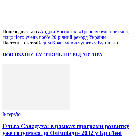
Попередня стаття
Андрій Васильєв: «Тренеру буде приємно,
якщо його учень поб‘є 20-річний рекорд України»
Наступна стаття
Вадим Кравчук виступить у Вупперталі
ПОВ'ЯЗАНІ СТАТТІ
БІЛЬШЕ ВІД АВТОРА
Інтерв'ю
Ольга Саладуха: в рамках програми розвитку
уже готуємося до Олімпіади- 2032 у Брісбені