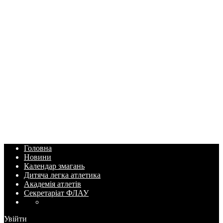
Головна
Новини
Календар змагань
Дитяча легка атлетика
Академія атлетів
Секретаріат ФЛАУ
Увійти