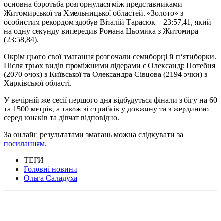
основна боротьба розгорнулася між представниками
Житомирської та Хмельницької областей. «Золото» з
особистим рекордом здобув Віталій Тарасюк – 23:57,41, який
на одну секунду випередив Романа Цьомика з Житомира
(23:58,84).
Окрім цього свої змагання розпочали семиборці й п‘ятиборки.
Після трьох видів проміжними лідерами є Олександр Потебня
(2070 очок) з Київської та Олександра Сівцова (2194 очки) з
Харківської області.
У вечірній же сесії першого дня відбудуться фінали з бігу на 60
та 1500 метрів, а також зі стрибків у довжину та з жердиною
серед юнаків та дівчат відповідно.
За онлайн результатами змагань можна слідкувати за
посиланням
.
ТЕГИ
Головні новини
Ольга Саладуха