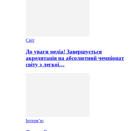
Світ
До уваги медіа! Завершується
акредитація на абсолютний чемпіонат
світу з легкої…
Інтерв’ю