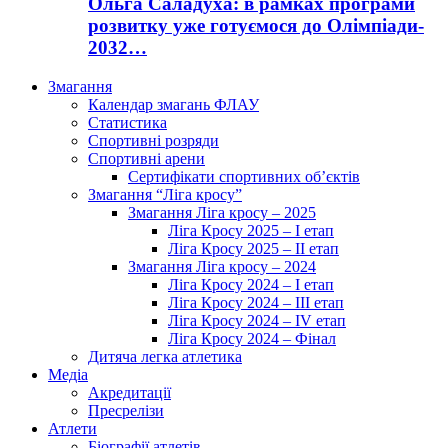
Ольга Саладуха: в рамках програми
розвитку уже готуємося до Олімпіади-
2032…
Змагання
Календар змагань ФЛАУ
Статистика
Спортивні розряди
Спортивні арени
Сертифікати спортивних об’єктів
Змагання “Ліга кросу”
Змагання Ліга кросу – 2025
Ліга Кросу 2025 – I етап
Ліга Кросу 2025 – II етап
Змагання Ліга кросу – 2024
Ліга Кросу 2024 – I етап
Ліга Кросу 2024 – III етап
Ліга Кросу 2024 – IV етап
Ліга Кросу 2024 – Фінал
Дитяча легка атлетика
Медіа
Акредитації
Пресрелізи
Атлети
Біографії атлетів