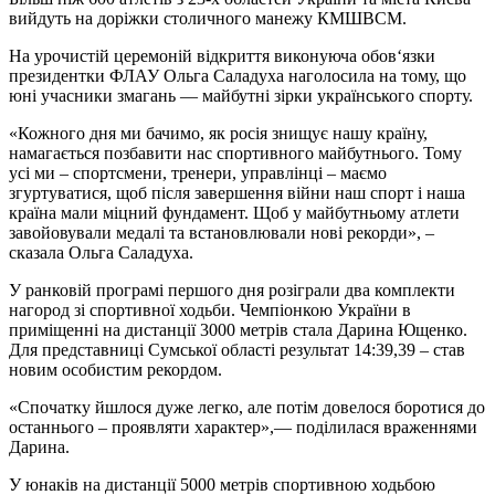
вийдуть на доріжки столичного манежу КМШВСМ.
На урочистій церемоній відкриття виконуюча обов‘язки
президентки ФЛАУ Ольга Саладуха наголосила на тому, що
юні учасники змагань — майбутні зірки українського спорту.
«Кожного дня ми бачимо, як росія знищує нашу країну,
намагається позбавити нас спортивного майбутнього. Тому
усі ми – спортсмени, тренери, управлінці – маємо
згуртуватися, щоб після завершення війни наш спорт і наша
країна мали міцний фундамент. Щоб у майбутньому атлети
завойовували медалі та встановлювали нові рекорди», –
сказала Ольга Саладуха.
У ранковій програмі першого дня розіграли два комплекти
нагород зі спортивної ходьби. Чемпіонкою України в
приміщенні на дистанції 3000 метрів стала Дарина Ющенко.
Для представниці Сумської області результат 14:39,39 – став
новим особистим рекордом.
«Спочатку йшлося дуже легко, але потім довелося боротися до
останнього – проявляти характер»,— поділилася враженнями
Дарина.
У юнаків на дистанції 5000 метрів спортивною ходьбою