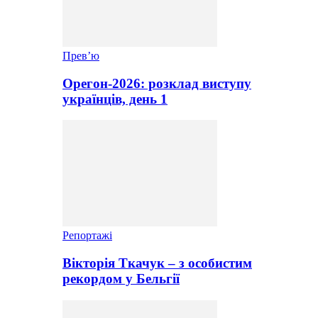
Прев’ю
Орегон-2026: розклад виступу
українців, день 1
Репортажі
Вікторія Ткачук – з особистим
рекордом у Бельгії