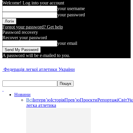
Welcome! Log into your account
your username
your password
Forgot your password? Get help
Password recovery
Recover your password
your email
A password will be e-mailed to you.
Федерація легкої атлетики України
Новини
Всі
Інтерв’ю
Історія
Прев’ю
Проєкти
Репортажі
Світ
Ук
легка атлетика