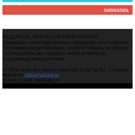
9,370
Підписників
ПІДПИСАТИСЬ
ФЕДЕРАЦІЯ ЛЕГКОЇ АТЛЕТИКИ УКРАЇНИ
Громадська спілка територіальних федерацій легкої атлетики
Автономної Республіки Крим, областей України, міст Києва
та Севастополя, яка створена з метою розвитку та
популяризації легкої атлетики
02140 м. Київ, вул. Бориса Гмирі буд. 2, під’їзд №1, 17 поверх
Контакти:
office@uaf.org.ua
ФЛАУ В СОЦ. МЕРЕЖАХ
© 2004-2026, Федерація легкої атлетики України