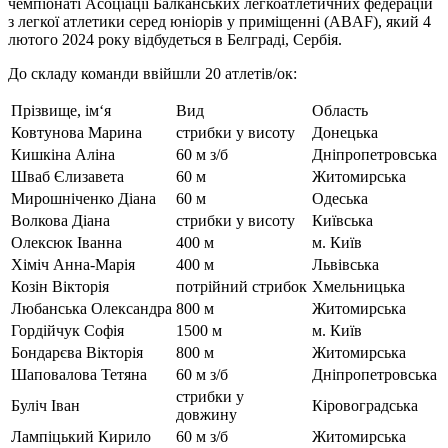
чемпіонаті Асоціації Балканських легкоатлетичних федерацій
з легкої атлетики серед юніорів у приміщенні (ABAF), який 4
лютого 2024 року відбудеться в Белграді, Сербія.
До складу команди ввійшли 20 атлетів/ок:
Прізвище, ім‘я
Вид
Область
Ковтунова Марина
стрибки у висоту
Донецька
Кишкіна Аліна
60 м з/б
Дніпропетровська
Шваб Єлизавета
60 м
Житомирська
Мирошніченко Діана
60 м
Одеська
Волкова Діана
стрибки у висоту
Київська
Олексюк Іванна
400 м
м. Київ
Хіміч Анна-Марія
400 м
Львівська
Козін Вікторія
потрійний стрибок
Хмельницька
Любанська Олександра
800 м
Житомирська
Гордійчук Софія
1500 м
м. Київ
Бондарєва Вікторія
800 м
Житомирська
Шаповалова Тетяна
60 м з/б
Дніпропетровська
стрибки у
Буліч Іван
Кіровоградська
довжину
Лампіцький Кирило
60 м з/б
Житомирська