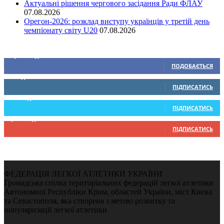
Актуальні рішення чергового засідання Ради ФЛАУ
07.08.2026
Орегон-2026: розклад виступу українців у третій день
чемпіонату світу U20
07.08.2026
Ми у соціальних мережах
15,104
Підписників
ПОДОБАЄТЬСЯ
0
Підписників
ПІДПИСАТИСЬ
234
Підписників
ПІДПИСАТИСЬ
9,370
Підписників
ПІДПИСАТИСЬ
ФЕДЕРАЦІЯ ЛЕГКОЇ АТЛЕТИКИ УКРАЇНИ
Громадська спілка територіальних федерацій легкої атлетики
Автономної Республіки Крим, областей України, міст Києва
та Севастополя, яка створена з метою розвитку та
популяризації легкої атлетики