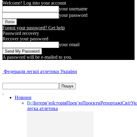
Welcome! Log into your account
your username
your password
Forgot your password? Get help
Password recovery
Recover your password
your email
A password will be e-mailed to you.
Федерація легкої атлетики України
Новини
Всі
Інтерв’ю
Історія
Прев’ю
Проєкти
Репортажі
Світ
Ук
легка атлетика