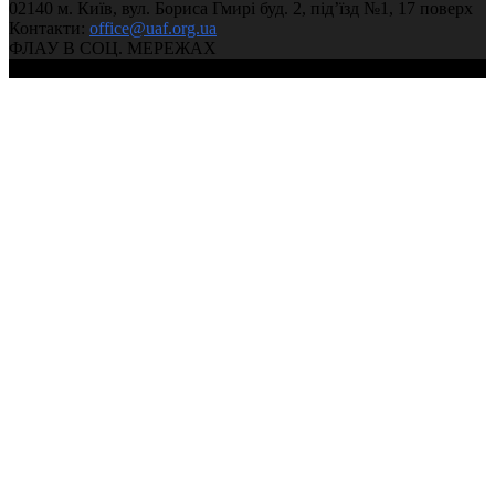
02140 м. Київ, вул. Бориса Гмирі буд. 2, під’їзд №1, 17 поверх
Контакти:
office@uaf.org.ua
ФЛАУ В СОЦ. МЕРЕЖАХ
© 2004-2026, Федерація легкої атлетики України