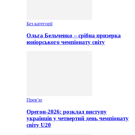
Без категорії
Ольга Бельченко – срібна призерка
юніорського чемпіонату світу
Прев’ю
Орегон-2026: розклад виступу
українців у четвертий день чемпіонату
світу U20