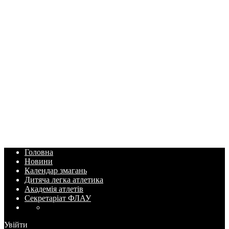
Головна
Новини
Календар змагань
Дитяча легка атлетика
Академія атлетів
Секретаріат ФЛАУ
Увійти