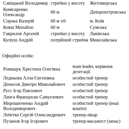
Савіцький Володимир
стрибки у висоту
Житомирська
Комісаренко
60 м
Дніпропетровська
Олександр
Сорока Валерій
60 м з/б
м. Київ
Ковш Михайло
60 м
Сумська
Гаврилов Арсеній
стрибки у висоту
Львівська
Куліуш Андрій
потрійний стрибок
Миколаївська
Офіційні особи:
team leader, керівник
Ромащук Хрестина Олегівна
делегації
Ледньова Алла Євгенівна
особистий тренер
Денисов Дмитро Миколайович
особистий тренер
Русс Ігор Павлович
особистий тренер
Ланга Франциско Самуелевич
особистий тренер
Мирошніченко Андрій
особистий тренер (інші
Володимирович
кошти)
Лебетко Сергій Олександрович
тренер-лікар
Пузанов Ігор Ігорович
тренер-масажист (запас)