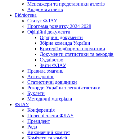
Менеджери та представники атлетів
Академія атлетів
Бібліотека
Статут ФЛАУ
Програма розвитку 2024-2028
Офіційні документи
Офіційні документи
Збірна команда України
Критерії відбору та нормативи
Документи статистики та рекордів
Суддівство
Звіти ФЛАУ
Правила змагань
Анти-допінг
Статистичні довідники
Рекорди України з легкої атлетики
Буклети
Методичні матеріали
ФЛАУ
Конференція
Почесні члени ФЛАУ
Президент
Рада
Виконавчий комітет
Комітети та комісії