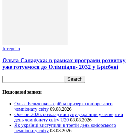
Інтерв'ю
Ольга Саладуха: в рамках програми розвитку
уже готуємося до Олімпіади- 2032 у Брісбені
Нещодавні записи
Ольга Бельченко – срібна призерка юніорського
чемпіонату світу
09.08.2026
Орегон-2026: розклад виступу українців у четвертий
день чемпіонату світу U20
08.08.2026
Як українці виступили в третій день юніорського
чемпіонату світу
08.08.2026