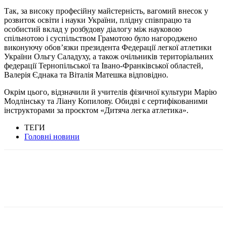
Так, за високу професійну майстерність, вагомий внесок у
розвиток освіти і науки України, плідну співпрацю та
особистий вклад у розбудову діалогу між науковою
спільнотою і суспільством Грамотою було нагороджено
виконуючу обовʼязки президента Федерації легкої атлетики
України Ольгу Саладуху, а також очільників територіальних
федерації Тернопільської та Івано-Франківської областей,
Валерія Єднака та Віталія Матешка відповідно.
Окрім цього, відзначили й учителів фізичної культури Марію
Модлінську та Ліану Копилову. Обидві є сертифікованими
інструкторами за проєктом «Дитяча легка атлетика».
ТЕГИ
Головні новини