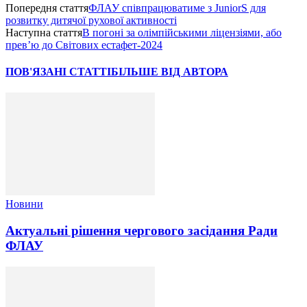
Попередня стаття
ФЛАУ співпрацюватиме з JuniorS для
розвитку дитячої рухової активності
Наступна стаття
В погоні за олімпійськими ліцензіями, або
прев’ю до Світових естафет-2024
ПОВ'ЯЗАНІ СТАТТІ
БІЛЬШЕ ВІД АВТОРА
Новини
Актуальні рішення чергового засідання Ради
ФЛАУ