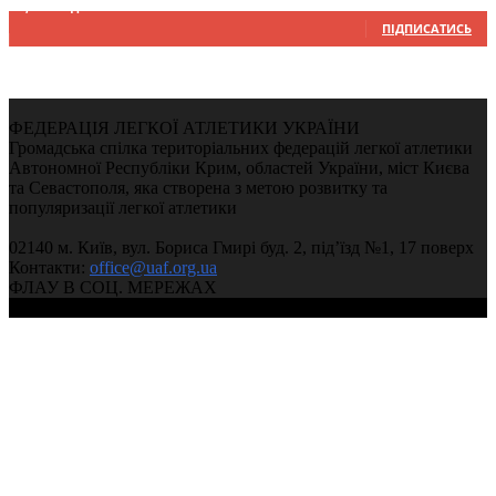
9,370
Підписників
ПІДПИСАТИСЬ
ФЕДЕРАЦІЯ ЛЕГКОЇ АТЛЕТИКИ УКРАЇНИ
Громадська спілка територіальних федерацій легкої атлетики
Автономної Республіки Крим, областей України, міст Києва
та Севастополя, яка створена з метою розвитку та
популяризації легкої атлетики
02140 м. Київ, вул. Бориса Гмирі буд. 2, під’їзд №1, 17 поверх
Контакти:
office@uaf.org.ua
ФЛАУ В СОЦ. МЕРЕЖАХ
© 2004-2026, Федерація легкої атлетики України