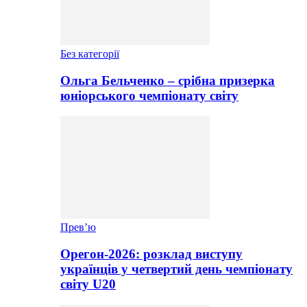
Без категорії
Ольга Бельченко – срібна призерка
юніорського чемпіонату світу
Прев’ю
Орегон-2026: розклад виступу
українців у четвертий день чемпіонату
світу U20