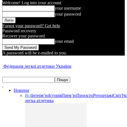
Welcome! Log into your account
your username
your password
Forgot your password? Get help
Password recovery
Recover your password
your email
A password will be e-mailed to you.
Федерація легкої атлетики України
Новини
Всі
Інтерв’ю
Історія
Прев’ю
Проєкти
Репортажі
Світ
Ук
легка атлетика