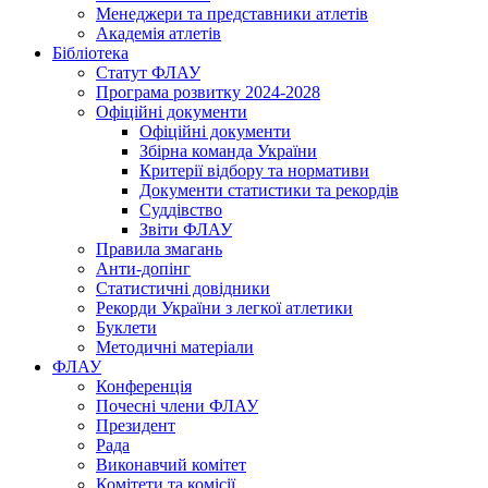
Менеджери та представники атлетів
Академія атлетів
Бібліотека
Статут ФЛАУ
Програма розвитку 2024-2028
Офіційні документи
Офіційні документи
Збірна команда України
Критерії відбору та нормативи
Документи статистики та рекордів
Суддівство
Звіти ФЛАУ
Правила змагань
Анти-допінг
Статистичні довідники
Рекорди України з легкої атлетики
Буклети
Методичні матеріали
ФЛАУ
Конференція
Почесні члени ФЛАУ
Президент
Рада
Виконавчий комітет
Комітети та комісії