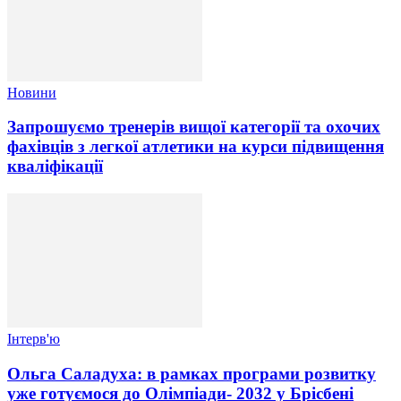
Новини
Запрошуємо тренерів вищої категорії та охочих
фахівців з легкої атлетики на курси підвищення
кваліфікації
Інтерв'ю
Ольга Саладуха: в рамках програми розвитку
уже готуємося до Олімпіади- 2032 у Брісбені