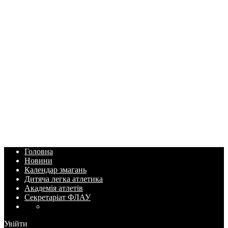
Головна
Новини
Календар змагань
Дитяча легка атлетика
Академія атлетів
Секретаріат ФЛАУ
Увійти