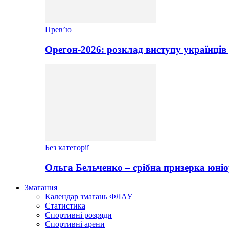
Прев’ю
Орегон-2026: розклад виступу українців
Без категорії
Ольга Бельченко – срібна призерка юніо
Змагання
Календар змагань ФЛАУ
Статистика
Спортивні розряди
Спортивні арени