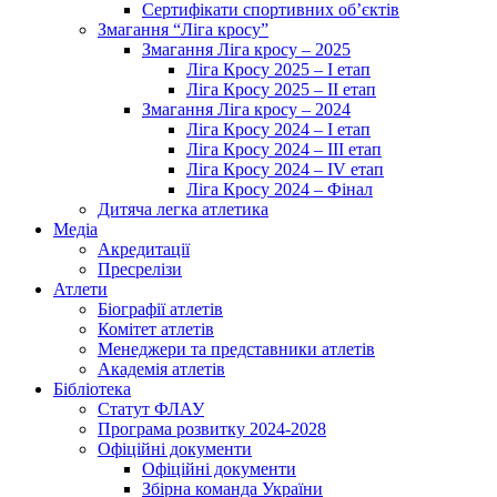
Сертифікати спортивних об’єктів
Змагання “Ліга кросу”
Змагання Ліга кросу – 2025
Ліга Кросу 2025 – I етап
Ліга Кросу 2025 – II етап
Змагання Ліга кросу – 2024
Ліга Кросу 2024 – I етап
Ліга Кросу 2024 – III етап
Ліга Кросу 2024 – IV етап
Ліга Кросу 2024 – Фінал
Дитяча легка атлетика
Медіа
Акредитації
Пресрелізи
Атлети
Біографії атлетів
Комітет атлетів
Менеджери та представники атлетів
Академія атлетів
Бібліотека
Статут ФЛАУ
Програма розвитку 2024-2028
Офіційні документи
Офіційні документи
Збірна команда України