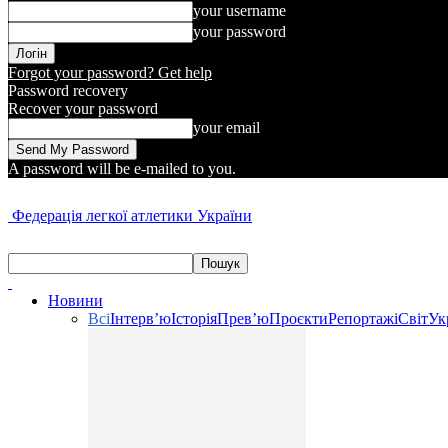
your username
your password
Forgot your password? Get help
Password recovery
Recover your password
your email
A password will be e-mailed to you.
Федерація легкої атлетики України
Новини
Всі
Інтерв’ю
Історія
Прев’ю
Проєкти
Репортажі
Світ
Ук