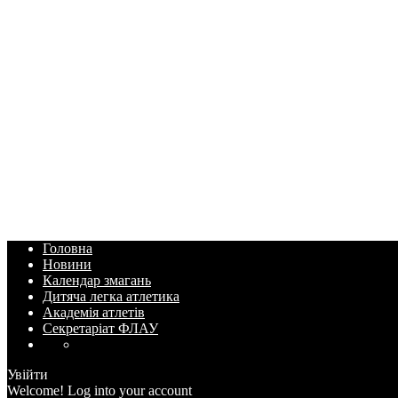
Головна
Новини
Календар змагань
Дитяча легка атлетика
Академія атлетів
Секретаріат ФЛАУ
Увійти
Welcome! Log into your account