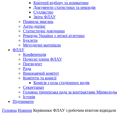
Критерії відбору та нормативи
Документи статистики та рекордів
Суддівство
Звіти ФЛАУ
Правила змагань
Анти-допінг
Статистичні довідники
Рекорди України з легкої атлетики
Буклети
Методичні матеріали
ФЛАУ
Конференція
Почесні члени ФЛАУ
Президент
Рада
Виконавчий комітет
Комітети та комісії
Комісія з поза стадіонних видів
Секретаріат
Головна тренерська рада за контрактами Мінмолодь
Історія
Підтримати
Головна
Новини
Керівники ФЛАУ з робочим візитом відвідали