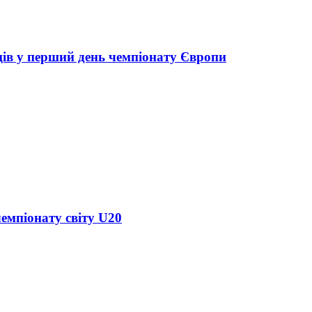
ців у перший день чемпіонату Європи
чемпіонату світу U20