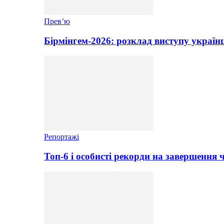
Прев’ю
Бірмінгем-2026: розклад виступу україн
Репортажі
Топ-6 і особисті рекорди на завершення 