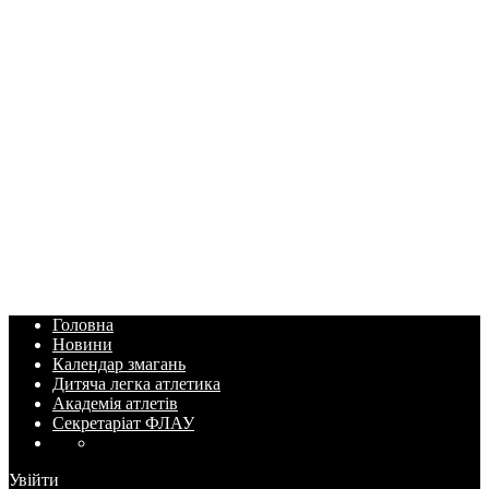
Головна
Новини
Календар змагань
Дитяча легка атлетика
Академія атлетів
Секретаріат ФЛАУ
Увійти