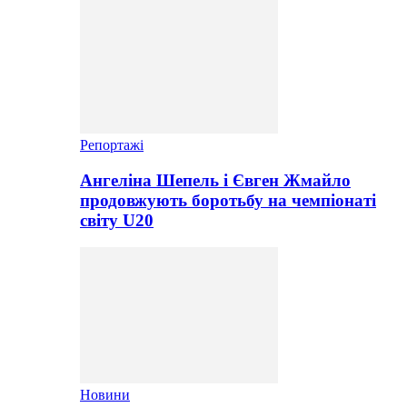
Репортажі
Ангеліна Шепель і Євген Жмайло
продовжують боротьбу на чемпіонаті
світу U20
Новини