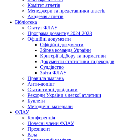
Комітет атлетів
Менеджери та представники атлетів
Академія атлетів
Бібліотека
Статут ФЛАУ
Програма розвитку 2024-2028
Офіційні документи
Офіційні документи
Збірна команда України
Критерії відбору та нормативи
Документи статистики та рекордів
Суддівство
Звіти ФЛАУ
Правила змагань
Анти-допінг
Статистичні довідники
Рекорди України з легкої атлетики
Буклети
Методичні матеріали
ФЛАУ
Конференція
Почесні члени ФЛАУ
Президент
Рада