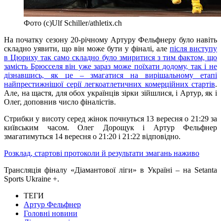
Фото (c)Ulf Schiller/athletix.ch
На початку сезону 20-річному Артуру Фельфнеру було навіть
складно уявити, що він може бути у фіналі, але
після виступу
в Цюриху так само складно було змиритися з тим фактом, що
замість Брюсселя він уже зараз може поїхати додому, так і не
дізнавшись, як це – змагатися на вирішальному етапі
найпрестижнішої серії легкоатлетичних комерційних стартів
.
Але, на щастя, для обох українців зірки зійшлися, і Артур, як і
Олег, доповнив число фіналістів.
Стрибки у висоту серед жінок почнуться 13 вересня о 21:29 за
київським часом. Олег Дорощук і Артур Фельфнер
змагатимуться 14 вересня о 21:20 і 21:22 відповідно.
Розклад, стартові протоколи й результати змагань наживо
Трансляція фіналу «Діамантової ліги» в Україні – на Setanta
Sports Ukraine +.
ТЕГИ
Артур Фельфнер
Головні новини