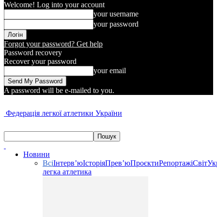
Welcome! Log into your account
your username
your password
Forgot your password? Get help
Password recovery
Recover your password
your email
A password will be e-mailed to you.
Федерація легкої атлетики України
Новини
Всі
Інтерв’ю
Історія
Прев’ю
Проєкти
Репортажі
Світ
Ук
легка атлетика