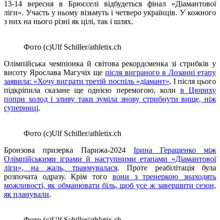
13-14 вересня в Брюсселі відбудеться фінал «Діамантової
ліги». Участь у ньому візьмуть і четверо українців. У кожного
з них на нього різні як цілі, так і шлях.
Фото (c)Ulf Schiller/athletix.ch
Олімпійська чемпіонка й світова рекордсменка зі стрибків у
висоту Ярослава Магучіх ще
після виграного в Лозанні етапу
заявила: «Хочу виграти третій поспіль «діамант»
. І після цього
підкріпила сказане ще однією перемогою, коли
в Цюриху
попри холод і зливу таки зуміла знову стрибнути вище, ніж
суперниці
.
Фото (c)Ulf Schiller/athletix.ch
Бронзова призерка Парижа-2024
Ірина Геращенко між
Олімпійськими іграми й наступними етапами «Діамантової
ліги», на жаль, травмувалася
. Проте реабілітація була
розпочата одразу. Крім того
вони з тренеркою знаходять
можливості, як обманювати біль, щоб усе ж завершити сезон,
як планували
.
Фото (c)Ulf Schiller/athletix.ch