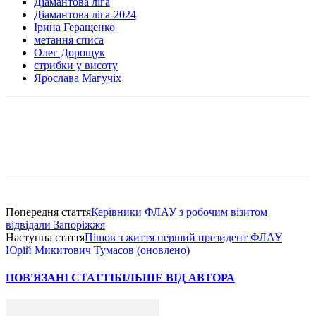
Діамантова ліга
Діамантова ліга-2024
Ірина Геращенко
метання списа
Олег Дорощук
стрибки у висоту
Ярослава Магучіх
Попередня стаття
Керівники ФЛАУ з робочим візитом
відвідали Запоріжжя
Наступна стаття
Пішов з життя перший президент ФЛАУ
Юрій Микитович Тумасов (оновлено)
ПОВ'ЯЗАНІ СТАТТІ
БІЛЬШЕ ВІД АВТОРА