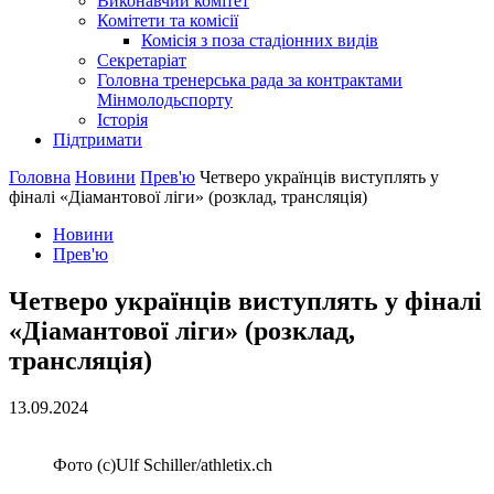
Виконавчий комітет
Комітети та комісії
Комісія з поза стадіонних видів
Секретаріат
Головна тренерська рада за контрактами
Мінмолодьспорту
Історія
Підтримати
Головна
Новини
Прев'ю
Четверо українців виступлять у
фіналі «Діамантової ліги» (розклад, трансляція)
Новини
Прев'ю
Четверо українців виступлять у фіналі
«Діамантової ліги» (розклад,
трансляція)
13.09.2024
Фото (c)Ulf Schiller/athletix.ch