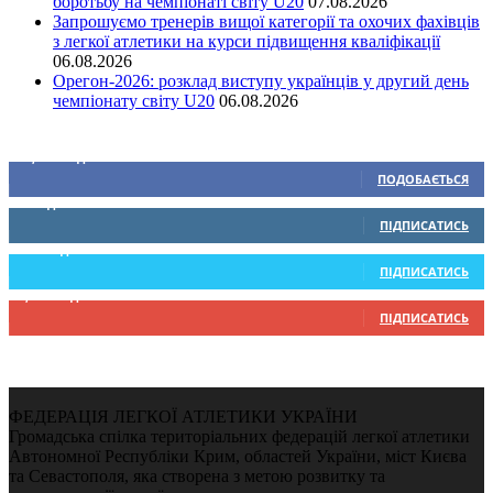
боротьбу на чемпіонаті світу U20
07.08.2026
Запрошуємо тренерів вищої категорії та охочих фахівців
з легкої атлетики на курси підвищення кваліфікації
06.08.2026
Орегон-2026: розклад виступу українців у другий день
чемпіонату світу U20
06.08.2026
Ми у соціальних мережах
15,104
Підписників
ПОДОБАЄТЬСЯ
0
Підписників
ПІДПИСАТИСЬ
234
Підписників
ПІДПИСАТИСЬ
9,370
Підписників
ПІДПИСАТИСЬ
ФЕДЕРАЦІЯ ЛЕГКОЇ АТЛЕТИКИ УКРАЇНИ
Громадська спілка територіальних федерацій легкої атлетики
Автономної Республіки Крим, областей України, міст Києва
та Севастополя, яка створена з метою розвитку та