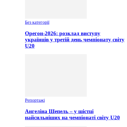
Без категорії
Орегон-2026: розклад виступу
українців у третій день чемпіонату світу
U20
Репортажі
Ангеліна Шепель – у шістці
найсильніших на чемпіонаті світу U20