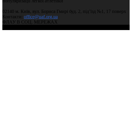
популяризації легкої атлетики
02140 м. Київ, вул. Бориса Гмирі буд. 2, під’їзд №1, 17 поверх
Контакти:
office@uaf.org.ua
ФЛАУ В СОЦ. МЕРЕЖАХ
© 2004-2026, Федерація легкої атлетики України