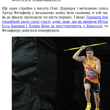
Ще один стрибун у висоту Олег Дорощук і метальник списа
Артур Фельфнер у загальному заліку були сьомими, в той час
як до фіналу проходили по шість перших. І якщо
Дорощук був
спокійний щодо своєї участі, адже знав, що як мінімум Мутаз
Есса Баршим і Хеміш Керр не виступатимуть у Брюсселі
, то
Фельфнеру довелося понервувати.