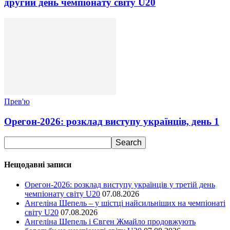
другий день чемпіонату світу U20
Прев'ю
Орегон-2026: розклад виступу українців, день 1
Нещодавні записи
Орегон-2026: розклад виступу українців у третій день
чемпіонату світу U20
07.08.2026
Ангеліна Шепель – у шістці найсильніших на чемпіонаті
світу U20
07.08.2026
Ангеліна Шепель і Євген Жмайло продовжують