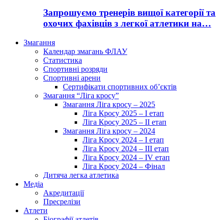
Запрошуємо тренерів вищої категорії та
охочих фахівців з легкої атлетики на…
Змагання
Календар змагань ФЛАУ
Статистика
Спортивні розряди
Спортивні арени
Сертифікати спортивних об’єктів
Змагання “Ліга кросу”
Змагання Ліга кросу – 2025
Ліга Кросу 2025 – I етап
Ліга Кросу 2025 – II етап
Змагання Ліга кросу – 2024
Ліга Кросу 2024 – I етап
Ліга Кросу 2024 – III етап
Ліга Кросу 2024 – IV етап
Ліга Кросу 2024 – Фінал
Дитяча легка атлетика
Медіа
Акредитації
Пресрелізи
Атлети
Біографії атлетів