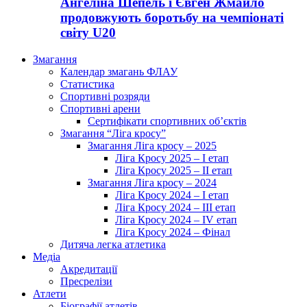
Ангеліна Шепель і Євген Жмайло
продовжують боротьбу на чемпіонаті
світу U20
Змагання
Календар змагань ФЛАУ
Статистика
Спортивні розряди
Спортивні арени
Сертифікати спортивних об’єктів
Змагання “Ліга кросу”
Змагання Ліга кросу – 2025
Ліга Кросу 2025 – I етап
Ліга Кросу 2025 – II етап
Змагання Ліга кросу – 2024
Ліга Кросу 2024 – I етап
Ліга Кросу 2024 – III етап
Ліга Кросу 2024 – IV етап
Ліга Кросу 2024 – Фінал
Дитяча легка атлетика
Медіа
Акредитації
Пресрелізи
Атлети
Біографії атлетів