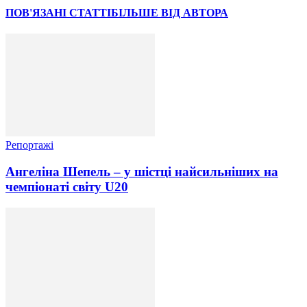
ПОВ'ЯЗАНІ СТАТТІ
БІЛЬШЕ ВІД АВТОРА
Репортажі
Ангеліна Шепель – у шістці найсильніших на
чемпіонаті світу U20