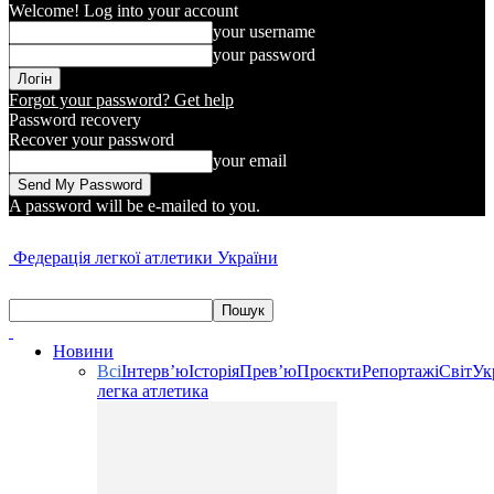
Welcome! Log into your account
your username
your password
Forgot your password? Get help
Password recovery
Recover your password
your email
A password will be e-mailed to you.
Федерація легкої атлетики України
Новини
Всі
Інтерв’ю
Історія
Прев’ю
Проєкти
Репортажі
Світ
Ук
легка атлетика