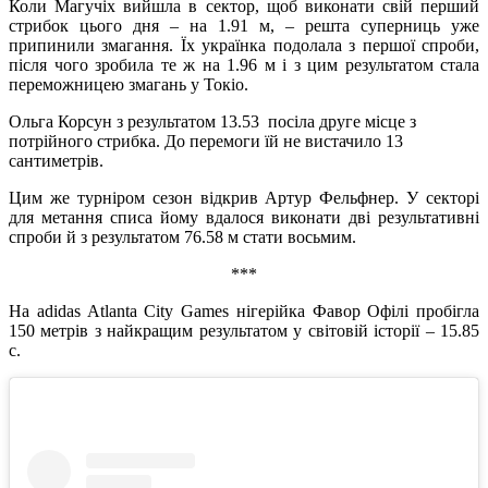
Коли Магучіх вийшла в сектор, щоб виконати свій перший
стрибок цього дня – на 1.91 м, – решта суперниць уже
припинили змагання. Їх українка подолала з першої спроби,
після чого зробила те ж на 1.96 м і з цим результатом стала
переможницею змагань у Токіо.
Ольга Корсун з результатом 13.53 посіла друге місце з
потрійного стрибка. До перемоги їй не вистачило 13
сантиметрів.
Цим же турніром сезон відкрив Артур Фельфнер. У секторі
для метання списа йому вдалося виконати дві результативні
спроби й з результатом 76.58 м стати восьмим.
***
На adidas Atlanta City Games нігерійка Фавор Офілі пробігла
150 метрів з найкращим результатом у світовій історії – 15.85
с.