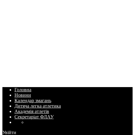
Головна
Новини
Календар змагань
Дитяча легка атлетика
Академія атлетів
Секретаріат ФЛАУ
Увійти