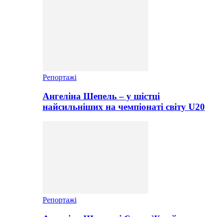
Репортажі
Ангеліна Шепель – у шістці
найсильніших на чемпіонаті світу U20
Репортажі