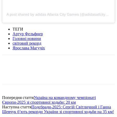
A post shared by adidas Atlanta City Games (@adidasatlcitygames)
ТЕГИ
Артур Фельфнер
Головні новини
світовий рекорд
Ярослава Магучіх
Попередня стаття
Україна на командному чемпіонаті
Європи-2025 зі спортивної ходьби: 20 км
Наступна стаття
Подєбради-2025: Сергій Світличний і Ганна
Шевчук б’ють рекорди України зі спортивної ходьби на 35 км!