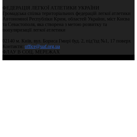
ФЕДЕРАЦІЯ ЛЕГКОЇ АТЛЕТИКИ УКРАЇНИ
Громадська спілка територіальних федерацій легкої атлетики
Автономної Республіки Крим, областей України, міст Києва
та Севастополя, яка створена з метою розвитку та
популяризації легкої атлетики
02140 м. Київ, вул. Бориса Гмирі буд. 2, під’їзд №1, 17 поверх
Контакти:
office@uaf.org.ua
ФЛАУ В СОЦ. МЕРЕЖАХ
© 2004-2026, Федерація легкої атлетики України