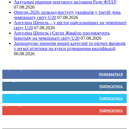
Актуальні рішення чергового засідання Ради ФЛАУ
07.08.2026
Орегон-2026: розклад виступу українців у третій день
чемпіонату світу U20
07.08.2026
Ангеліна Шепель – у шістці найсильніших на чемпіонаті
світу U20
07.08.2026
Ангеліна Шепель і Євген Жмайло продовжують
боротьбу на чемпіонаті світу U20
07.08.2026
Запрошуємо тренерів вищої категорії та охочих фахівців
з легкої атлетики на курси підвищення кваліфікації
06.08.2026
Ми у соціальних мережах
15,104
Підписників
ПОДОБАЄТЬСЯ
0
Підписників
ПІДПИСАТИСЬ
234
Підписників
ПІДПИСАТИСЬ
9,370
Підписників
ПІДПИСАТИСЬ