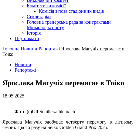
Виконавчий комітет
Комітети та комісії
Комісія з поза стадіонних видів
Секретаріат
Головна тренерська рада за контрактами
Мінмолодьспорту
Історія
Підтримати
Головна
Новини
Репортажі
Ярослава Магучіх перемагає в
Тоіко
Новини
Репортажі
Ярослава Магучіх перемагає в Тоіко
18.05.2025
Фото (с)Ulf Schiller/athletix.ch
Ярослава Магучіх здобуває четверту перемогу в літньому
сезоні. Цього разу на Seiko Golden Grand Prix 2025.