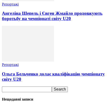
Репортажі
Ангеліна Шепель і Євген Жмайло продовжують
боротьбу на чемпіонаті світу U20
Репортажі
Ольга Бельченко долає кваліфікацію чемпіонату
світу U20
Нещодавні записи