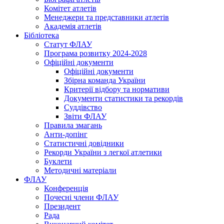
Комітет атлетів
Менеджери та представники атлетів
Академія атлетів
Бібліотека
Статут ФЛАУ
Програма розвитку 2024-2028
Офіційні документи
Офіційні документи
Збірна команда України
Критерії відбору та нормативи
Документи статистики та рекордів
Суддівство
Звіти ФЛАУ
Правила змагань
Анти-допінг
Статистичні довідники
Рекорди України з легкої атлетики
Буклети
Методичні матеріали
ФЛАУ
Конференція
Почесні члени ФЛАУ
Президент
Рада