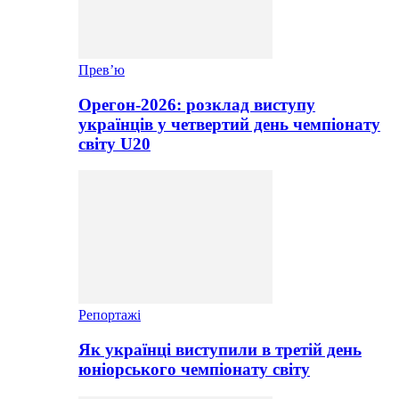
Прев’ю
Орегон-2026: розклад виступу
українців у четвертий день чемпіонату
світу U20
Репортажі
Як українці виступили в третій день
юніорського чемпіонату світу