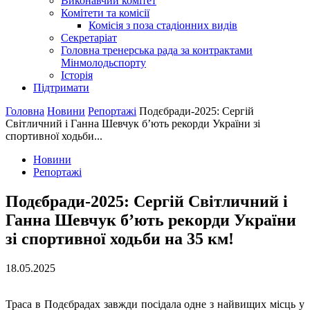
Виконавчий комітет
Комітети та комісії
Комісія з поза стадіонних видів
Секретаріат
Головна тренерська рада за контрактами
Мінмолодьспорту
Історія
Підтримати
Головна
Новини
Репортажі
Подєбради-2025: Сергій
Світличний і Ганна Шевчук б’ють рекорди України зі
спортивної ходьби...
Новини
Репортажі
Подєбради-2025: Сергій Світличний і
Ганна Шевчук б’ють рекорди України
зі спортивної ходьби на 35 км!
18.05.2025
Траса в Подєбрадах завжди посідала одне з найвищих місць у