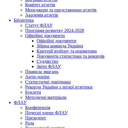
Комітет атлетів
Менеджери та представники атлетів
Академія атлетів
Бібліотека
Статут ФЛАУ
Програма розвитку 2024-2028
Офіційні документи
Офіційні документи
Збірна команда України
Критерії відбору та нормативи
Документи статистики та рекордів
Суддівство
Звіти ФЛАУ
Правила змагань
Анти-допінг
Статистичні довідники
Рекорди України з легкої атлетики
Буклети
Методичні матеріали
ФЛАУ
Конференція
Почесні члени ФЛАУ
Президент
Рада