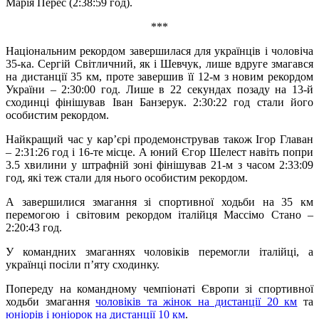
Марія Перес (2:38:59 год).
***
Національним рекордом завершилася для українців і чоловіча
35-ка. Сергій Світличний, як і Шевчук, лише вдруге змагався
на дистанції 35 км, проте завершив її 12-м з новим рекордом
України – 2:30:00 год. Лише в 22 секундах позаду на 13-й
сходинці фінішував Іван Банзерук. 2:30:22 год стали його
особистим рекордом.
Найкращий час у кар’єрі продемонстрував також Ігор Главан
– 2:31:26 год і 16-те місце. А юний Єгор Шелест навіть попри
3.5 хвилини у штрафній зоні фінішував 21-м з часом 2:33:09
год, які теж стали для нього особистим рекордом.
А завершилися змагання зі спортивної ходьби на 35 км
перемогою і світовим рекордом італійця Массімо Стано –
2:20:43 год.
У командних змаганнях чоловіків перемогли італійці, а
українці посіли п’яту сходинку.
Попереду на командному чемпіонаті Європи зі спортивної
ходьби змагання
чоловіків та жінок на дистанції 20 км
та
юніорів і юніорок на дистанції 10 км
.