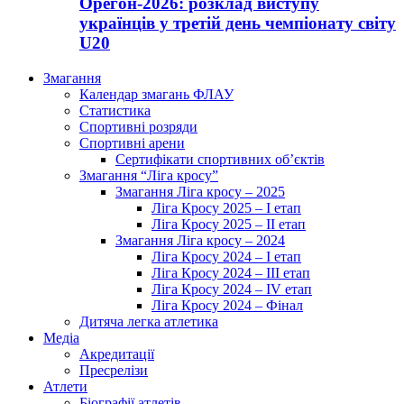
Орегон-2026: розклад виступу
українців у третій день чемпіонату світу
U20
Змагання
Календар змагань ФЛАУ
Статистика
Спортивні розряди
Спортивні арени
Сертифікати спортивних об’єктів
Змагання “Ліга кросу”
Змагання Ліга кросу – 2025
Ліга Кросу 2025 – I етап
Ліга Кросу 2025 – II етап
Змагання Ліга кросу – 2024
Ліга Кросу 2024 – I етап
Ліга Кросу 2024 – III етап
Ліга Кросу 2024 – IV етап
Ліга Кросу 2024 – Фінал
Дитяча легка атлетика
Медіа
Акредитації
Пресрелізи
Атлети
Біографії атлетів