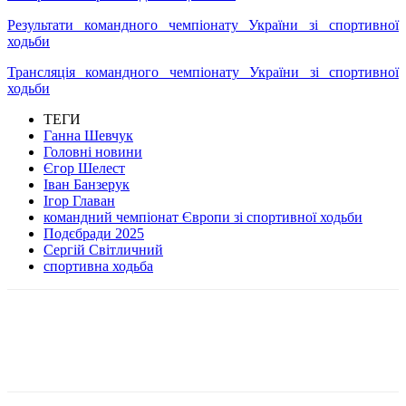
Результати командного чемпіонату України зі спортивної
ходьби
Трансляція командного чемпіонату України зі спортивної
ходьби
ТЕГИ
Ганна Шевчук
Головні новини
Єгор Шелест
Іван Банзерук
Ігор Главан
командний чемпіонат Європи зі спортивної ходьби
Подєбради 2025
Сергій Світличний
спортивна ходьба