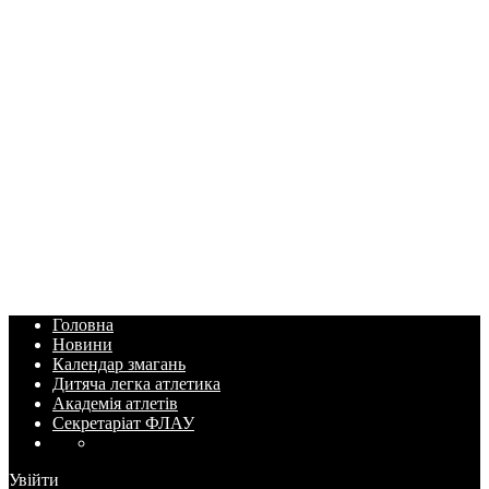
Головна
Новини
Календар змагань
Дитяча легка атлетика
Академія атлетів
Секретаріат ФЛАУ
Увійти