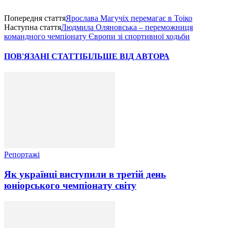
Попередня стаття
Ярослава Магучіх перемагає в Тоіко
Наступна стаття
Людмила Оляновська – переможниця
командного чемпіонату Європи зі спортивної ходьби
ПОВ'ЯЗАНІ СТАТТІ
БІЛЬШЕ ВІД АВТОРА
Репортажі
Як українці виступили в третій день
юніорського чемпіонату світу