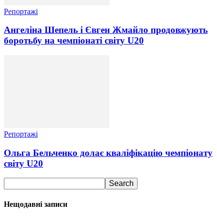
Репортажі
Ангеліна Шепель і Євген Жмайло продовжують
боротьбу на чемпіонаті світу U20
Репортажі
Ольга Бельченко долає кваліфікацію чемпіонату
світу U20
Нещодавні записи