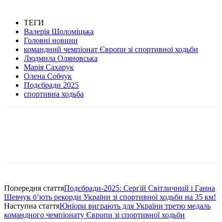
ТЕГИ
Валерія Шоломіцька
Головні новини
командний чемпіонат Європи зі спортивної ходьби
Людмила Оляновська
Марія Сахарук
Олена Собчук
Подєбради 2025
спортивна ходьба
Попередня стаття
Подєбради-2025: Сергій Світличний і Ганна
Шевчук б’ють рекорди України зі спортивної ходьби на 35 км!
Наступна стаття
Юніори виграють для України третю медаль
командного чемпіонату Європи зі спортивної ходьби