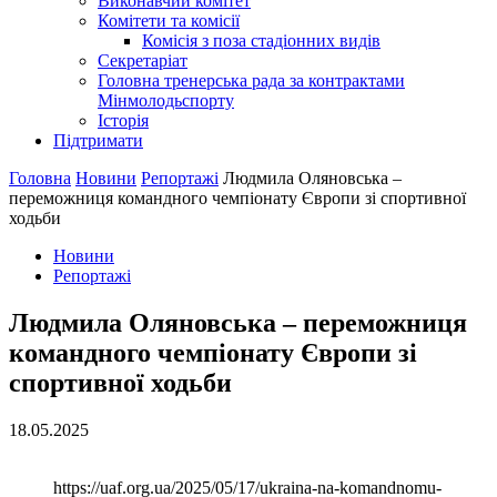
Виконавчий комітет
Комітети та комісії
Комісія з поза стадіонних видів
Секретаріат
Головна тренерська рада за контрактами
Мінмолодьспорту
Історія
Підтримати
Головна
Новини
Репортажі
Людмила Оляновська –
переможниця командного чемпіонату Європи зі спортивної
ходьби
Новини
Репортажі
Людмила Оляновська – переможниця
командного чемпіонату Європи зі
спортивної ходьби
18.05.2025
https://uaf.org.ua/2025/05/17/ukraina-na-komandnomu-