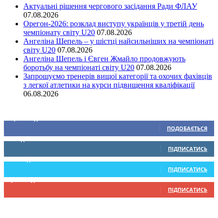
Актуальні рішення чергового засідання Ради ФЛАУ
07.08.2026
Орегон-2026: розклад виступу українців у третій день
чемпіонату світу U20
07.08.2026
Ангеліна Шепель – у шістці найсильніших на чемпіонаті
світу U20
07.08.2026
Ангеліна Шепель і Євген Жмайло продовжують
боротьбу на чемпіонаті світу U20
07.08.2026
Запрошуємо тренерів вищої категорії та охочих фахівців
з легкої атлетики на курси підвищення кваліфікації
06.08.2026
Ми у соціальних мережах
15,104
Підписників
ПОДОБАЄТЬСЯ
0
Підписників
ПІДПИСАТИСЬ
234
Підписників
ПІДПИСАТИСЬ
9,370
Підписників
ПІДПИСАТИСЬ