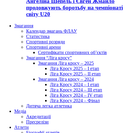
Ангеліна Шепель і Євген Жмайло
продовжують боротьбу на чемпіонаті
світу U20
Змагання
Календар змагань ФЛАУ
Статистика
Спортивні розряди
Спортивні арени
Сертифікати спортивних об’єктів
Змагання “Ліга кросу”
Змагання Ліга кросу – 2025
Ліга Кросу 2025 – I етап
Ліга Кросу 2025 – II етап
Змагання Ліга кросу – 2024
Ліга Кросу 2024 – I етап
Ліга Кросу 2024 – III етап
Ліга Кросу 2024 – IV етап
Ліга Кросу 2024 – Фінал
Дитяча легка атлетика
Медіа
Акредитації
Пресрелізи
Атлети
Біографії атлетів