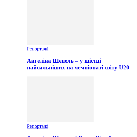
Репортажі
Ангеліна Шепель – у шістці
найсильніших на чемпіонаті світу U20
Репортажі