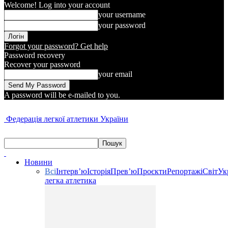
Welcome! Log into your account
your username
your password
Forgot your password? Get help
Password recovery
Recover your password
your email
A password will be e-mailed to you.
Федерація легкої атлетики України
Новини
Всі
Інтерв’ю
Історія
Прев’ю
Проєкти
Репортажі
Світ
Ук
легка атлетика