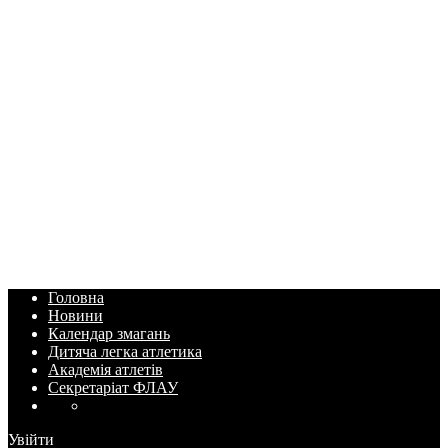
Головна
Новини
Календар змагань
Дитяча легка атлетика
Академія атлетів
Секретаріат ФЛАУ
Увійти