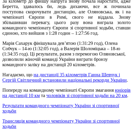
За кілометр до фінішу напруга знову почала наростати, адже
Беретта, здавалось би, ледь дихаючи, все ж починала
поступова скорочувати дистанцію, але Оляновська, як і на
чемпіонаті Європи в Римі, свого не віддала. Знову
збільшивши перевагу, цього разу вона виграла золото
командного чемпіонату Європи зі спортивної ходьби, ставши
єдиною, хто вийшов з 1:28 годин – 1:27:56 год.
Марія Сахарук фінішувала дев’ятою (1:31:29 год), Олена
Собчук – 14-ю (
1:32:05 год), а Валерія Шоломіцька – 18-ю
(1:34:35 год).
Ці результати, разом з перемогою Оляновської,
дозволили жіночій команді України виграти бронзу
командного заліку на дистанції 20 кілометрів.
Нагадаємо, що
на дистанції 35 кілометрів Ганна Шевчук і
Сергій Світличний встановили національні рекорди України
.
Попереду на командному чемпіонаті Європи змагання
юніорів
на дистанції 10 км
та
чоловіків зі спортивної ходьби на 20 км
.
Результати командного чемпіонату України зі спортивної
ходьби
Трансляція командного чемпіонату України зі спортивної
ходьби