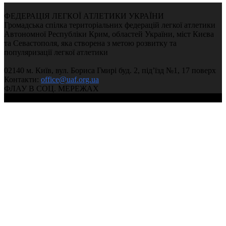
ФЕДЕРАЦІЯ ЛЕГКОЇ АТЛЕТИКИ УКРАЇНИ
Громадська спілка територіальних федерацій легкої атлетики
Автономної Республіки Крим, областей України, міст Києва
та Севастополя, яка створена з метою розвитку та
популяризації легкої атлетики
02140 м. Київ, вул. Бориса Гмирі буд. 2, під’їзд №1, 17 поверх
Контакти:
office@uaf.org.ua
ФЛАУ В СОЦ. МЕРЕЖАХ
© 2004-2026, Федерація легкої атлетики України