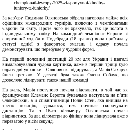
chempionati-ievropy-2025-zi-sportyvnoi-khodby-
iuniory-ta-iuniorky/
За кар’єру Людмила Оляновська зібрала нагороди майже всіх
офіційних міжнародних турнірів, включно з чемпіонатами
Європи та світу. Проте чого їй бракувало, так це золота в
індивідуальному заліку. На командний чемпіонат Європи зі
спортивної ходьби в Подєбради (18 травня) вона приїхала у
статусі однієї з фавориток змагань і одразу почала
демонструвати, що перебуває у чудовій формі.
На першій половині дистанції 20 км для України і взагалі
вимальовувалася чудова картинка, адже в першій трійці було
одразу дві українки – Оляновська лідирувала, а Марія Сахарук
йшла третьою. У десятці була також Олена Собчук, що
дозволяло лідирувати також нашій команді
На жаль, Марія поступово почала відставати, в той час як
француженка Клеманс Беретта буквально наступала на п’яти
Оляновській, а її співвітчизниця Полін Стей, яка вийшла на
третю позицію, здавалося, теж починає скорочувати
дистанцію. Та з 16-го кілометру Оляновська почала
відриватися. За два кілометри до фінішу вона лідирувала вже з
перевагою у вісім секунд.