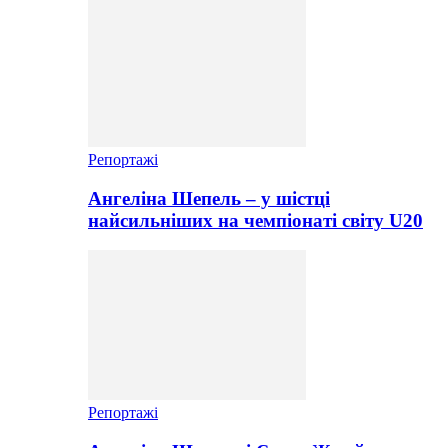
Репортажі
Ангеліна Шепель – у шістці
найсильніших на чемпіонаті світу U20
Репортажі