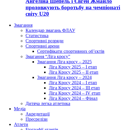
Ангеліна Шепель і Євген Жмайло
продовжують боротьбу на чемпіонаті
світу U20
Змагання
Календар змагань ФЛАУ
Статистика
Спортивні розряди
Спортивні арени
Сертифікати спортивних об’єктів
Змагання “Ліга кросу”
Змагання Ліга кросу – 2025
Ліга Кросу 2025 – I етап
Ліга Кросу 2025 – II етап
Змагання Ліга кросу – 2024
Ліга Кросу 2024 – I етап
Ліга Кросу 2024 – III етап
Ліга Кросу 2024 – IV етап
Ліга Кросу 2024 – Фінал
Дитяча легка атлетика
Медіа
Акредитації
Пресрелізи
Атлети
Біографії атлетів