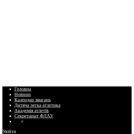
Головна
Новини
Календар змагань
Дитяча легка атлетика
Академія атлетів
Секретаріат ФЛАУ
Увійти