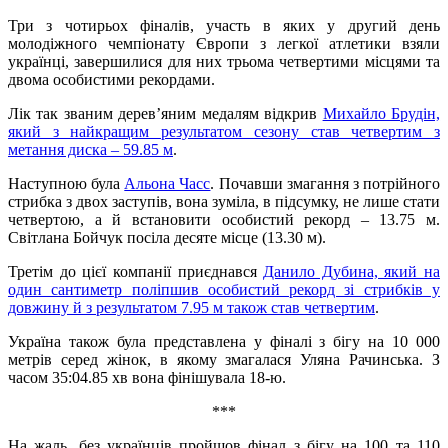
Три з чотирьох фіналів, участь в яких у другий день
молодіжного чемпіонату Європи з легкої атлетики взяли
українці, завершилися для них трьома четвертими місцями та
двома особистими рекордами.
Лік так званим дерев’яним медалям відкрив
Михайло Брудін,
який з найкращим результатом сезону став четвертим з
метання диска – 59.85 м
.
Наступною була
Альона Часс
. Почавши змагання з потрійного
стрибка з двох заступів, вона зуміла, в підсумку, не лише стати
четвертою, а й встановити особистий рекорд – 13.75 м.
Світлана Бойчук посіла десяте місце (13.30 м).
Третім до цієї компанії приєднався
Данило Дубина, який на
один сантиметр поліпшив особистий рекорд зі стрибків у
довжину й з результатом 7.95 м також став четвертим
.
Україна також була представлена у фіналі з бігу на 10 000
метрів серед жінок, в якому змагалася Уляна Рачинська. З
часом 35:04.85 хв вона фінішувала 18-ю.
***
На жаль, без українців пройшов фінал з бігу на 100 та 110