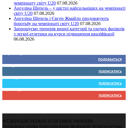
чемпіонату світу U20
07.08.2026
Ангеліна Шепель – у шістці найсильніших на чемпіонаті
світу U20
07.08.2026
Ангеліна Шепель і Євген Жмайло продовжують
боротьбу на чемпіонаті світу U20
07.08.2026
Запрошуємо тренерів вищої категорії та охочих фахівців
з легкої атлетики на курси підвищення кваліфікації
06.08.2026
Ми у соціальних мережах
15,104
Підписників
ПОДОБАЄТЬСЯ
0
Підписників
ПІДПИСАТИСЬ
234
Підписників
ПІДПИСАТИСЬ
9,370
Підписників
ПІДПИСАТИСЬ
ФЕДЕРАЦІЯ ЛЕГКОЇ АТЛЕТИКИ УКРАЇНИ
Громадська спілка територіальних федерацій легкої атлетики