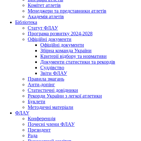
Комітет атлетів
Менеджери та представники атлетів
Академія атлетів
Бібліотека
Статут ФЛАУ
Програма розвитку 2024-2028
Офіційні документи
Офіційні документи
Збірна команда України
Критерії відбору та нормативи
Документи статистики та рекордів
Суддівство
Звіти ФЛАУ
Правила змагань
Анти-допінг
Статистичні довідники
Рекорди України з легкої атлетики
Буклети
Методичні матеріали
ФЛАУ
Конференція
Почесні члени ФЛАУ
Президент
Рада