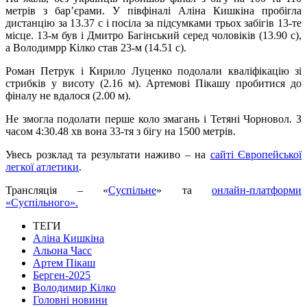
метрів з бар’єрами. У півфіналі Аліна Кишкіна пробігла
дистанцію за 13.37 с і посіла за підсумками трьох забігів 13-те
місце. 13-м був і Дмитро Багінський серед чоловіків (13.90 с),
а Володимрр Кілко став 23-м (14.51 с).
Роман Петрук і Кирило Луценко подолали кваліфікацію зі
стрибків у висоту (2.16 м). Артемові Пікашу пробитися до
фіналу не вдалося (2.00 м).
Не змогла подолати перше коло змагань і Тетяні Чорновол. З
часом 4:30.48 хв вона 33-тя з бігу на 1500 метрів.
Увесь розклад та результати наживо – на
сайті Європейської
легкої атлетики
.
Трансляція – «
Суспільне
» та
онлайн-платформи
«Суспільного».
ТЕГИ
Аліна Кишкіна
Альона Часс
Артем Пікаш
Берген-2025
Володимир Кілко
Головні новини