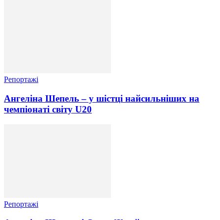
Репортажі
Ангеліна Шепель – у шістці найсильніших на
чемпіонаті світу U20
Репортажі