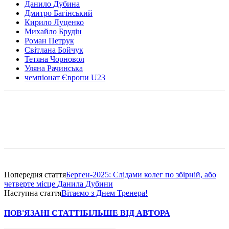
Данило Дубина
Дмитро Багінський
Кирило Луценко
Михайло Брудін
Роман Петрук
Світлана Бойчук
Тетяна Чорновол
Уляна Рачинська
чемпіонат Європи U23
Попередня стаття
Берген-2025: Слідами колег по збірній, або
четверте місце Данила Дубини
Наступна стаття
Вітаємо з Днем Тренера!
ПОВ'ЯЗАНІ СТАТТІ
БІЛЬШЕ ВІД АВТОРА