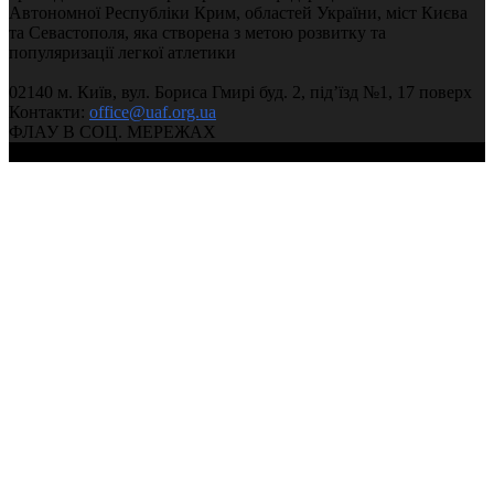
Автономної Республіки Крим, областей України, міст Києва
та Севастополя, яка створена з метою розвитку та
популяризації легкої атлетики
02140 м. Київ, вул. Бориса Гмирі буд. 2, під’їзд №1, 17 поверх
Контакти:
office@uaf.org.ua
ФЛАУ В СОЦ. МЕРЕЖАХ
© 2004-2026, Федерація легкої атлетики України