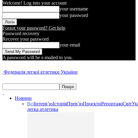
Welcome! Log into your account
your username
your password
Forgot your password? Get help
Password recovery
Recover your password
your email
A password will be e-mailed to you.
Федерація легкої атлетики України
Новини
Всі
Інтерв’ю
Історія
Прев’ю
Проєкти
Репортажі
Світ
Ук
легка атлетика