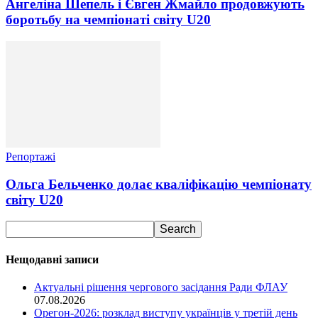
Ангеліна Шепель і Євген Жмайло продовжують
боротьбу на чемпіонаті світу U20
Репортажі
Ольга Бельченко долає кваліфікацію чемпіонату
світу U20
Нещодавні записи
Актуальні рішення чергового засідання Ради ФЛАУ
07.08.2026
Орегон-2026: розклад виступу українців у третій день