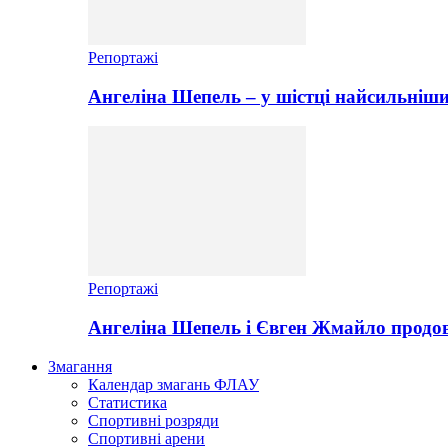
Репортажі
Ангеліна Шепель – у шістці найсильніши
Репортажі
Ангеліна Шепель і Євген Жмайло продов
Змагання
Календар змагань ФЛАУ
Статистика
Спортивні розряди
Спортивні арени