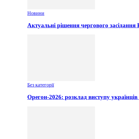
Новини
Актуальні рішення чергового засідання
Без категорії
Орегон-2026: розклад виступу українців 