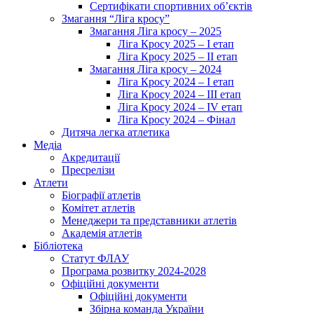
Сертифікати спортивних об’єктів
Змагання “Ліга кросу”
Змагання Ліга кросу – 2025
Ліга Кросу 2025 – I етап
Ліга Кросу 2025 – II етап
Змагання Ліга кросу – 2024
Ліга Кросу 2024 – I етап
Ліга Кросу 2024 – III етап
Ліга Кросу 2024 – IV етап
Ліга Кросу 2024 – Фінал
Дитяча легка атлетика
Медіа
Акредитації
Пресрелізи
Атлети
Біографії атлетів
Комітет атлетів
Менеджери та представники атлетів
Академія атлетів
Бібліотека
Статут ФЛАУ
Програма розвитку 2024-2028
Офіційні документи
Офіційні документи
Збірна команда України