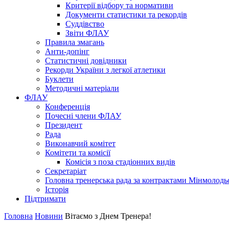
Критерії відбору та нормативи
Документи статистики та рекордів
Суддівство
Звіти ФЛАУ
Правила змагань
Анти-допінг
Статистичні довідники
Рекорди України з легкої атлетики
Буклети
Методичні матеріали
ФЛАУ
Конференція
Почесні члени ФЛАУ
Президент
Рада
Виконавчий комітет
Комітети та комісії
Комісія з поза стадіонних видів
Секретаріат
Головна тренерська рада за контрактами Мінмолодь
Історія
Підтримати
Головна
Новини
Вітаємо з Днем Тренера!