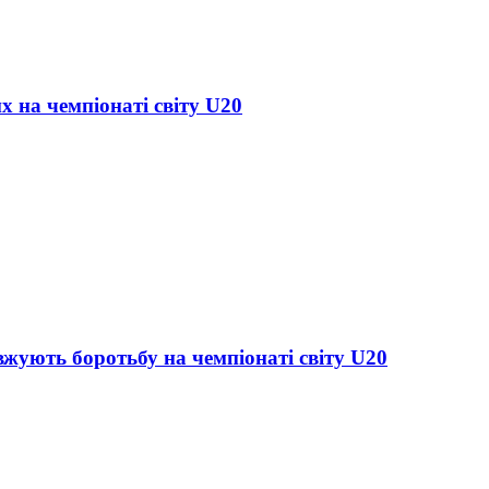
х на чемпіонаті світу U20
жують боротьбу на чемпіонаті світу U20