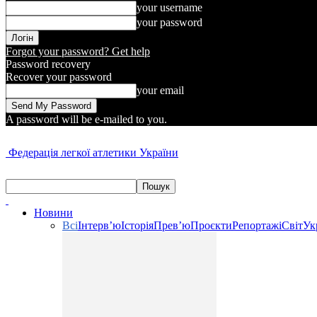
your username
your password
Forgot your password? Get help
Password recovery
Recover your password
your email
A password will be e-mailed to you.
Федерація легкої атлетики України
Новини
Всі
Інтерв’ю
Історія
Прев’ю
Проєкти
Репортажі
Світ
Ук