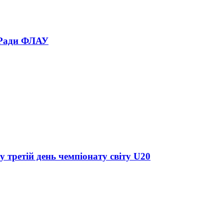
 Ради ФЛАУ
у третій день чемпіонату світу U20