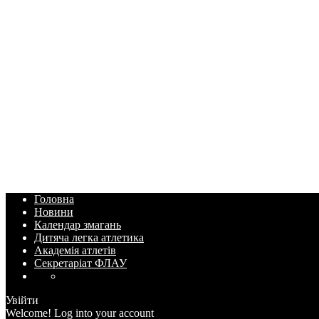
Головна
Новини
Календар змагань
Дитяча легка атлетика
Академія атлетів
Секретаріат ФЛАУ
Увійти
Welcome! Log into your account