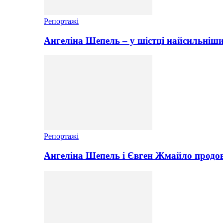
Репортажі
Ангеліна Шепель – у шістці найсильніши
Репортажі
Ангеліна Шепель і Євген Жмайло продов