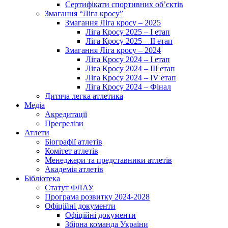
Сертифікати спортивних об’єктів
Змагання “Ліга кросу”
Змагання Ліга кросу – 2025
Ліга Кросу 2025 – I етап
Ліга Кросу 2025 – II етап
Змагання Ліга кросу – 2024
Ліга Кросу 2024 – I етап
Ліга Кросу 2024 – III етап
Ліга Кросу 2024 – IV етап
Ліга Кросу 2024 – Фінал
Дитяча легка атлетика
Медіа
Акредитації
Пресрелізи
Атлети
Біографії атлетів
Комітет атлетів
Менеджери та представники атлетів
Академія атлетів
Бібліотека
Статут ФЛАУ
Програма розвитку 2024-2028
Офіційні документи
Офіційні документи
Збірна команда України