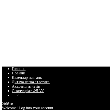
Головна
Новини
Календар змагань
Дитяча легка атлетика
Академія атлетів
Секретаріат ФЛАУ
Увійти
Welcome! Log into your account