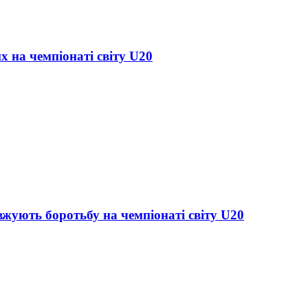
х на чемпіонаті світу U20
жують боротьбу на чемпіонаті світу U20