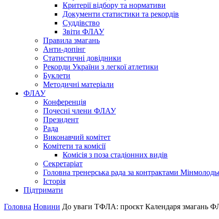
Критерії відбору та нормативи
Документи статистики та рекордів
Суддівство
Звіти ФЛАУ
Правила змагань
Анти-допінг
Статистичні довідники
Рекорди України з легкої атлетики
Буклети
Методичні матеріали
ФЛАУ
Конференція
Почесні члени ФЛАУ
Президент
Рада
Виконавчий комітет
Комітети та комісії
Комісія з поза стадіонних видів
Секретаріат
Головна тренерська рада за контрактами Мінмолодь
Історія
Підтримати
Головна
Новини
До уваги ТФЛА: проєкт Календаря змагань ФЛ