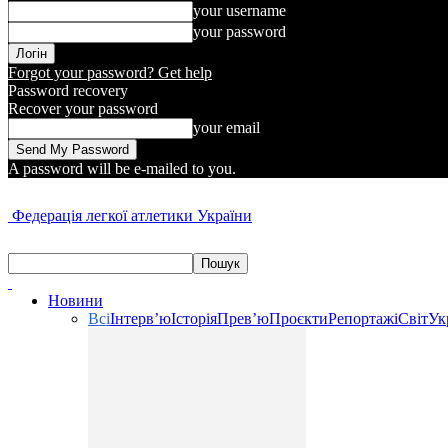
your username
your password
Forgot your password? Get help
Password recovery
Recover your password
your email
A password will be e-mailed to you.
Федерація легкої атлетики України
Новини
Всі
Інтерв’ю
Історія
Прев’ю
Проєкти
Репортажі
Світ
Ук