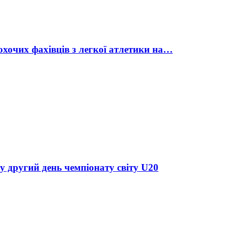
охочих фахівців з легкої атлетики на…
у другий день чемпіонату світу U20