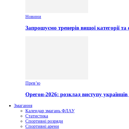
Новини
Запрошуємо тренерів вищої категорії та 
Прев’ю
Орегон-2026: розклад виступу українців 
Змагання
Календар змагань ФЛАУ
Статистика
Спортивні розряди
Спортивні арени