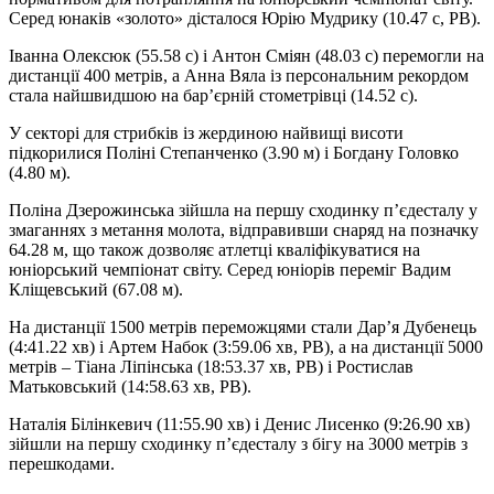
Серед юнаків «золото» дісталося Юрію Мудрику (10.47 с, РВ).
Іванна Олексюк (55.58 с) і Антон Сміян (48.03 с) перемогли на
дистанції 400 метрів, а Анна Вяла із персональним рекордом
стала найшвидшою на барʼєрній стометрівці (14.52 с).
У секторі для стрибків із жердиною найвищі висоти
підкорилися Поліні Степанченко (3.90 м) і Богдану Головко
(4.80 м).
Поліна Дзерожинська зійшла на першу сходинку пʼєдесталу у
змаганнях з метання молота, відправивши снаряд на позначку
64.28 м, що також дозволяє атлетці кваліфікуватися на
юніорський чемпіонат світу. Серед юніорів переміг Вадим
Кліщевський (67.08 м).
На дистанції 1500 метрів переможцями стали Дарʼя Дубенець
(4:41.22 хв) і Артем Набок (3:59.06 хв, РВ), а на дистанції 5000
метрів – Тіана Ліпінська (18:53.37 хв, РВ) і Ростислав
Матьковський (14:58.63 хв, РВ).
Наталія Білінкевич (11:55.90 хв) і Денис Лисенко (9:26.90 хв)
зійшли
на першу сходинку пʼєдесталу з бігу на 3000 метрів з
перешкодами.