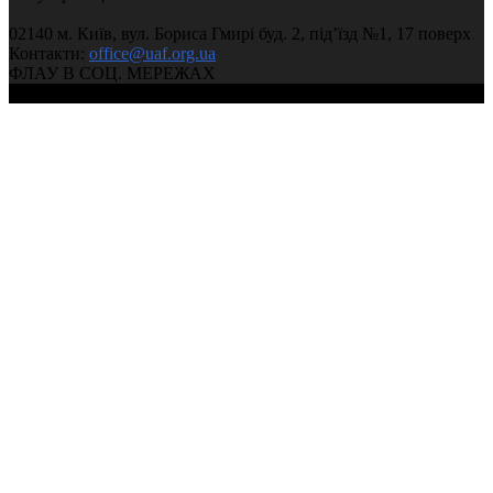
02140 м. Київ, вул. Бориса Гмирі буд. 2, під’їзд №1, 17 поверх
Контакти:
office@uaf.org.ua
ФЛАУ В СОЦ. МЕРЕЖАХ
© 2004-2026, Федерація легкої атлетики України