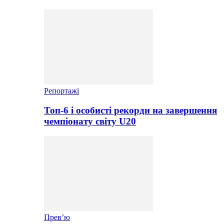
Репортажі
Топ-6 і особисті рекорди на завершення
чемпіонату світу U20
Прев’ю