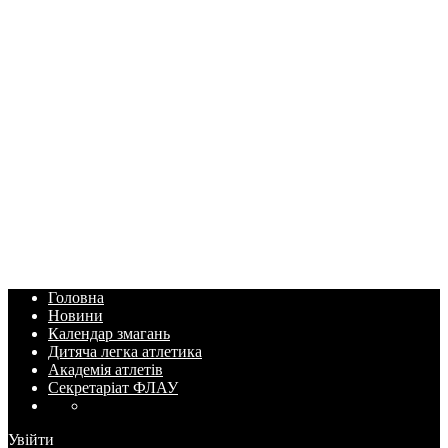
Головна
Новини
Календар змагань
Дитяча легка атлетика
Академія атлетів
Секретаріат ФЛАУ
Увійти