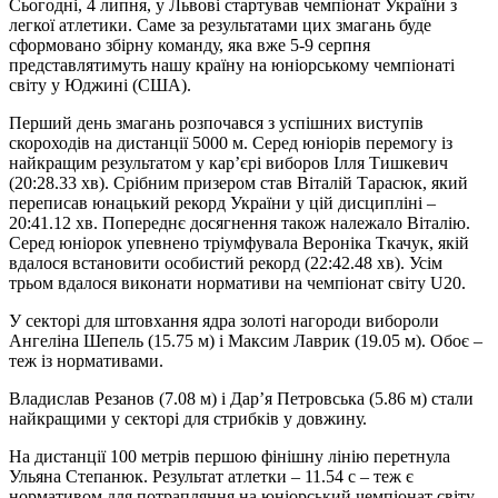
Сьогодні, 4 липня, у Львові стартував чемпіонат України з
легкої атлетики. Саме за результатами цих змагань буде
сформовано збірну команду, яка вже 5-9 серпня
представлятимуть нашу країну на юніорському чемпіонаті
світу у Юджині (США).
Перший день змагань розпочався з успішних виступів
скороходів на дистанції 5000 м. Серед юніорів перемогу із
найкращим результатом у карʼєрі виборов Ілля Тишкевич
(20:28.33 хв). Срібним призером став Віталій Тарасюк, який
переписав юнацький рекорд України у цій дисципліні –
20:41.12 хв. Попереднє досягнення також належало Віталію.
Серед юніорок упевнено тріумфувала Вероніка Ткачук, якій
вдалося встановити особистий рекорд (22:42.48 хв). Усім
трьом вдалося виконати нормативи на чемпіонат світу U20.
У секторі для штовхання ядра золоті нагороди вибороли
Ангеліна Шепель (15.75 м) і Максим Лаврик (19.05 м). Обоє –
теж із нормативами.
Владислав Резанов (7.08 м) і Дарʼя Петровська (5.86 м) стали
найкращими у секторі для стрибків у довжину.
На дистанції 100 метрів першою фінішну лінію перетнула
Ульяна Степанюк. Результат атлетки – 11.54 с – теж є
нормативом для потрапляння на юніорський чемпіонат світу.