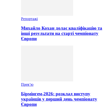
Репортажі
Михайло Кохан долає кваліфікацію та
інші результати на старті чемпіонату
Європи
Прев’ю
Бірмінгем-2026: розклад виступу
українців у перший день чемпіонату
Європи