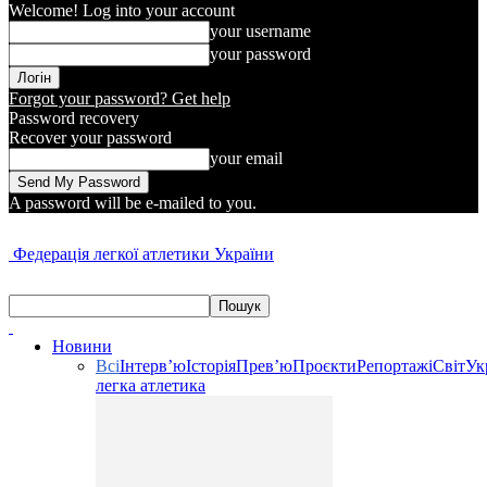
Welcome! Log into your account
your username
your password
Forgot your password? Get help
Password recovery
Recover your password
your email
A password will be e-mailed to you.
Федерація легкої атлетики України
Новини
Всі
Інтерв’ю
Історія
Прев’ю
Проєкти
Репортажі
Світ
Ук
легка атлетика