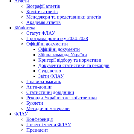
Атлети
Біографії атлетів
Комітет атлетів
Менеджери та представники атлетів
Академія атлетів
Бібліотека
Статут ФЛАУ
Програма розвитку 2024-2028
Офіційні документи
Офіційні документи
Збірна команда України
Критерії відбору та нормативи
Документи статистики та рекордів
Суддівство
Звіти ФЛАУ
Правила змагань
Анти-допінг
Статистичні довідники
Рекорди України з легкої атлетики
Буклети
Методичні матеріали
ФЛАУ
Конференція
Почесні члени ФЛАУ
Президент