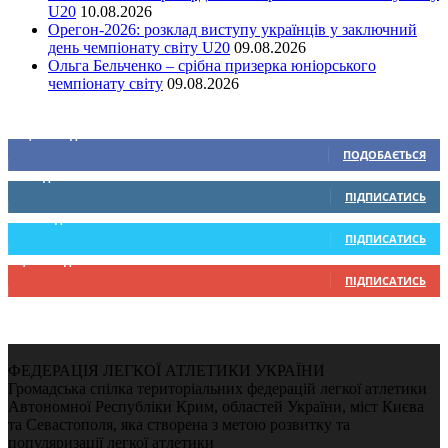
U20
10.08.2026
Орегон-2026: розклад виступу українців у заключний
день чемпіонату світу U20
09.08.2026
Ольга Бельченко – срібна призерка юніорського
чемпіонату світу
09.08.2026
Ми у соціальних мережах
15,104
Підписників
ПОДОБАЄТЬСЯ
0
Підписників
ПІДПИСАТИСЬ
234
Підписників
ПІДПИСАТИСЬ
9,370
Підписників
ПІДПИСАТИСЬ
ФЕДЕРАЦІЯ ЛЕГКОЇ АТЛЕТИКИ УКРАЇНИ
Громадська спілка територіальних федерацій легкої атлетики
Автономної Республіки Крим, областей України, міст Києва
та Севастополя, яка створена з метою розвитку та
популяризації легкої атлетики