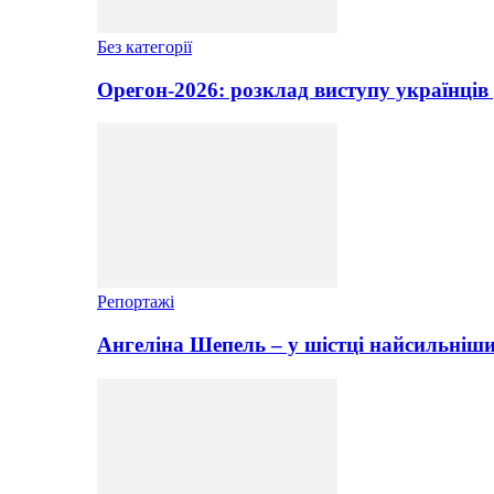
Без категорії
Орегон-2026: розклад виступу українців 
Репортажі
Ангеліна Шепель – у шістці найсильніши