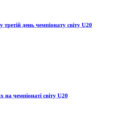
у третій день чемпіонату світу U20
х на чемпіонаті світу U20