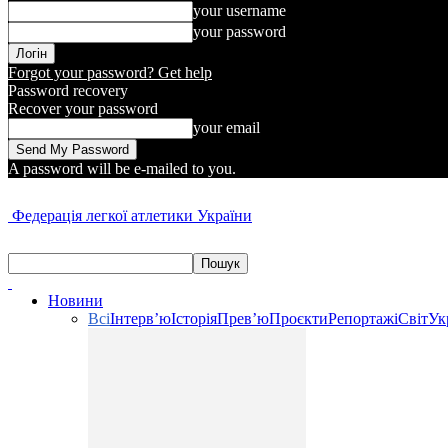
your username
your password
Forgot your password? Get help
Password recovery
Recover your password
your email
A password will be e-mailed to you.
Федерація легкої атлетики України
Новини
Всі
Інтерв’ю
Історія
Прев’ю
Проєкти
Репортажі
Світ
Ук