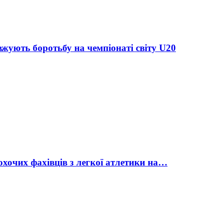
жують боротьбу на чемпіонаті світу U20
охочих фахівців з легкої атлетики на…