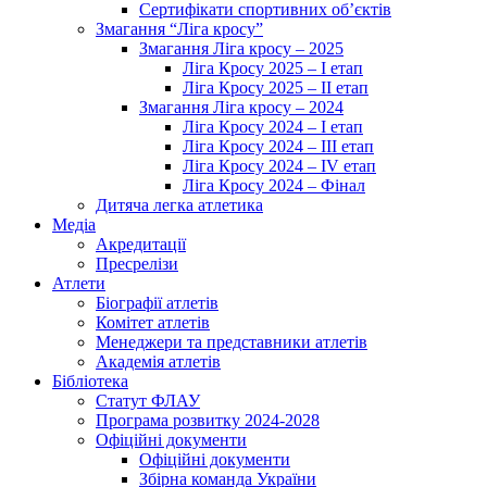
Сертифікати спортивних об’єктів
Змагання “Ліга кросу”
Змагання Ліга кросу – 2025
Ліга Кросу 2025 – I етап
Ліга Кросу 2025 – II етап
Змагання Ліга кросу – 2024
Ліга Кросу 2024 – I етап
Ліга Кросу 2024 – III етап
Ліга Кросу 2024 – IV етап
Ліга Кросу 2024 – Фінал
Дитяча легка атлетика
Медіа
Акредитації
Пресрелізи
Атлети
Біографії атлетів
Комітет атлетів
Менеджери та представники атлетів
Академія атлетів
Бібліотека
Статут ФЛАУ
Програма розвитку 2024-2028
Офіційні документи
Офіційні документи
Збірна команда України