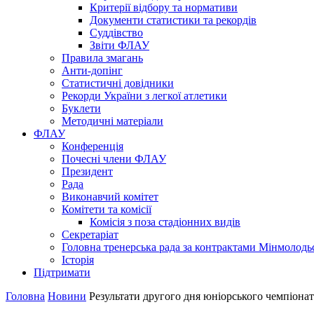
Критерії відбору та нормативи
Документи статистики та рекордів
Суддівство
Звіти ФЛАУ
Правила змагань
Анти-допінг
Статистичні довідники
Рекорди України з легкої атлетики
Буклети
Методичні матеріали
ФЛАУ
Конференція
Почесні члени ФЛАУ
Президент
Рада
Виконавчий комітет
Комітети та комісії
Комісія з поза стадіонних видів
Секретаріат
Головна тренерська рада за контрактами Мінмолодь
Історія
Підтримати
Головна
Новини
Результати другого дня юніорського чемпіона