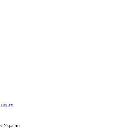
спорту
ту України