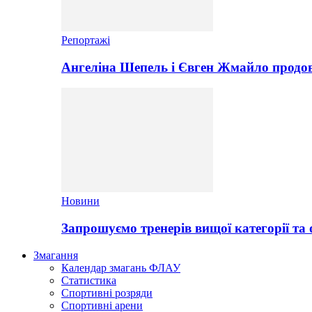
Репортажі
Ангеліна Шепель і Євген Жмайло продов
Новини
Запрошуємо тренерів вищої категорії та 
Змагання
Календар змагань ФЛАУ
Статистика
Спортивні розряди
Спортивні арени