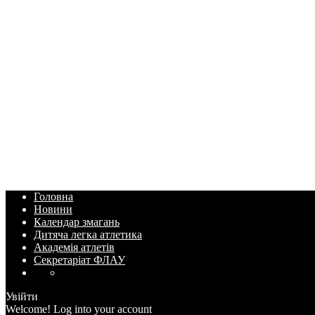
Головна
Новини
Календар змагань
Дитяча легка атлетика
Академія атлетів
Секретаріат ФЛАУ
Увійти
Welcome! Log into your account