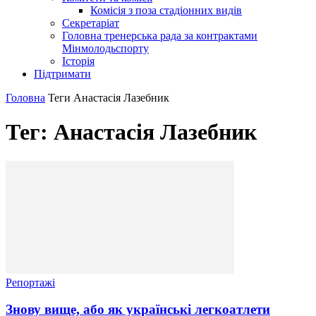
Комісія з поза стадіонних видів
Секретаріат
Головна тренерська рада за контрактами
Мінмолодьспорту
Історія
Підтримати
Головна
Теги
Анастасія Лазебник
Тег: Анастасія Лазебник
Репортажі
Знову вище, або як українські легкоатлети