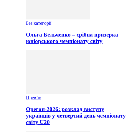
Без категорії
Ольга Бельченко – срібна призерка
юніорського чемпіонату світу
Прев’ю
Орегон-2026: розклад виступу
українців у четвертий день чемпіонату
світу U20