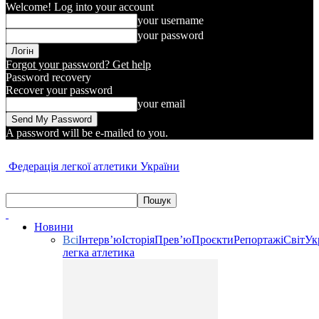
Welcome! Log into your account
your username
your password
Forgot your password? Get help
Password recovery
Recover your password
your email
A password will be e-mailed to you.
Федерація легкої атлетики України
Новини
Всі
Інтерв’ю
Історія
Прев’ю
Проєкти
Репортажі
Світ
Ук
легка атлетика