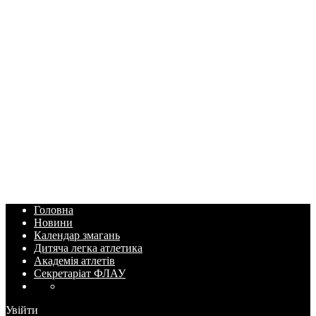
Головна
Новини
Календар змагань
Дитяча легка атлетика
Академія атлетів
Секретаріат ФЛАУ
Увійти