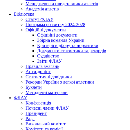
Менеджери та представники атлетів
Академія атлетів
Бібліотека
Статут ФЛАУ
Програма розвитку 2024-2028
Офіційні документи
Офіційні документи
Збірна команда України
Критерії відбору та нормативи
Документи статистики та рекордів
Суддівство
Звіти ФЛАУ
Правила змагань
Анти-допінг
Статистичні довідники
Рекорди України з легкої атлетики
Буклети
Методичні матеріали
ФЛАУ
Конференція
Почесні члени ФЛАУ
Президент
Рада
Виконавчий комітет
Комітети та комісії