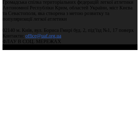
Громадська спілка територіальних федерацій легкої атлетики
Автономної Республіки Крим, областей України, міст Києва
та Севастополя, яка створена з метою розвитку та
популяризації легкої атлетики
02140 м. Київ, вул. Бориса Гмирі буд. 2, під’їзд №1, 17 поверх
Контакти:
office@uaf.org.ua
ФЛАУ В СОЦ. МЕРЕЖАХ
© 2004-2026, Федерація легкої атлетики України