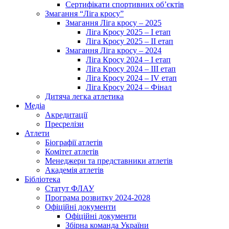
Сертифікати спортивних об’єктів
Змагання “Ліга кросу”
Змагання Ліга кросу – 2025
Ліга Кросу 2025 – I етап
Ліга Кросу 2025 – II етап
Змагання Ліга кросу – 2024
Ліга Кросу 2024 – I етап
Ліга Кросу 2024 – III етап
Ліга Кросу 2024 – IV етап
Ліга Кросу 2024 – Фінал
Дитяча легка атлетика
Медіа
Акредитації
Пресрелізи
Атлети
Біографії атлетів
Комітет атлетів
Менеджери та представники атлетів
Академія атлетів
Бібліотека
Статут ФЛАУ
Програма розвитку 2024-2028
Офіційні документи
Офіційні документи
Збірна команда України