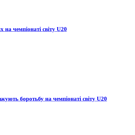
х на чемпіонаті світу U20
жують боротьбу на чемпіонаті світу U20