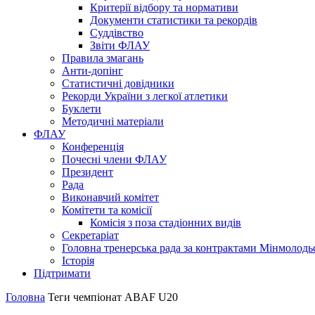
Критерії відбору та нормативи
Документи статистики та рекордів
Суддівство
Звіти ФЛАУ
Правила змагань
Анти-допінг
Статистичні довідники
Рекорди України з легкої атлетики
Буклети
Методичні матеріали
ФЛАУ
Конференція
Почесні члени ФЛАУ
Президент
Рада
Виконавчий комітет
Комітети та комісії
Комісія з поза стадіонних видів
Секретаріат
Головна тренерська рада за контрактами Мінмолодь
Історія
Підтримати
Головна
Теги
чемпіонат ABAF U20