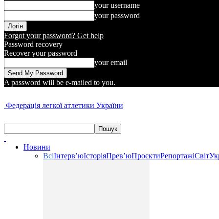
your username
your password
Forgot your password? Get help
Password recovery
Recover your password
your email
A password will be e-mailed to you.
Федерація легкої атлетики України
Новини
Всі
Інтерв’ю
Історія
Прев’ю
Проєкти
Репортажі
Світ
Ук