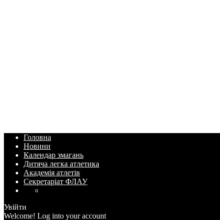
Головна
Новини
Календар змагань
Дитяча легка атлетика
Академія атлетів
Секретаріат ФЛАУ
Увійти
Welcome! Log into your account