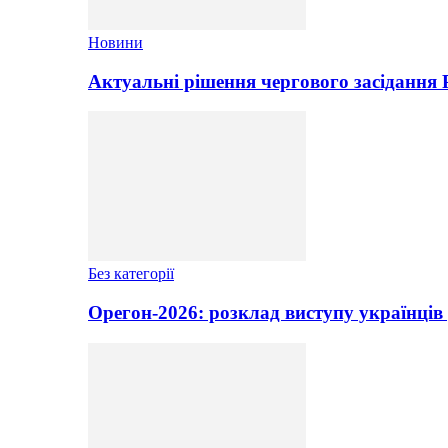
Новини
Актуальні рішення чергового засідання
Без категорії
Орегон-2026: розклад виступу українців 