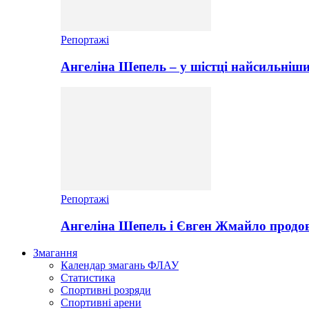
Репортажі
Ангеліна Шепель – у шістці найсильніши
Репортажі
Ангеліна Шепель і Євген Жмайло продов
Змагання
Календар змагань ФЛАУ
Статистика
Спортивні розряди
Спортивні арени