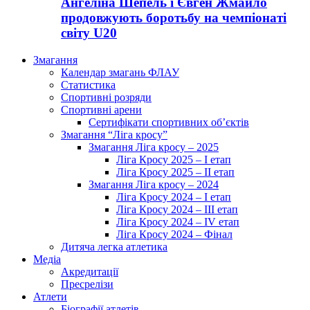
Ангеліна Шепель і Євген Жмайло
продовжують боротьбу на чемпіонаті
світу U20
Змагання
Календар змагань ФЛАУ
Статистика
Спортивні розряди
Спортивні арени
Сертифікати спортивних об’єктів
Змагання “Ліга кросу”
Змагання Ліга кросу – 2025
Ліга Кросу 2025 – I етап
Ліга Кросу 2025 – II етап
Змагання Ліга кросу – 2024
Ліга Кросу 2024 – I етап
Ліга Кросу 2024 – III етап
Ліга Кросу 2024 – IV етап
Ліга Кросу 2024 – Фінал
Дитяча легка атлетика
Медіа
Акредитації
Пресрелізи
Атлети
Біографії атлетів