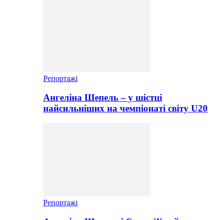
Репортажі
Ангеліна Шепель – у шістці
найсильніших на чемпіонаті світу U20
Репортажі