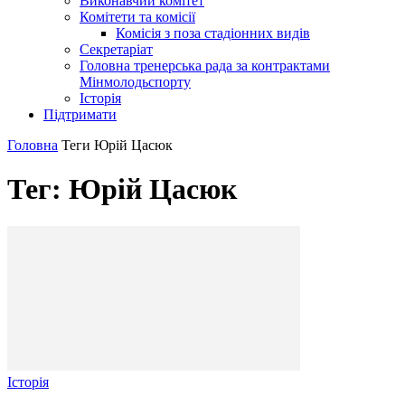
Виконавчий комітет
Комітети та комісії
Комісія з поза стадіонних видів
Секретаріат
Головна тренерська рада за контрактами
Мінмолодьспорту
Історія
Підтримати
Головна
Теги
Юрій Цасюк
Тег: Юрій Цасюк
Історія