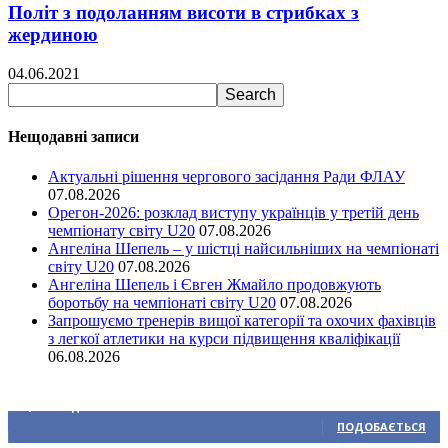
Політ з подоланням висоти в стрибках з
жердиною
04.06.2021
Нещодавні записи
Актуальні рішення чергового засідання Ради ФЛАУ
07.08.2026
Орегон-2026: розклад виступу українців у третій день
чемпіонату світу U20
07.08.2026
Ангеліна Шепель – у шістці найсильніших на чемпіонаті
світу U20
07.08.2026
Ангеліна Шепель і Євген Жмайло продовжують
боротьбу на чемпіонаті світу U20
07.08.2026
Запрошуємо тренерів вищої категорії та охочих фахівців
з легкої атлетики на курси підвищення кваліфікації
06.08.2026
Ми у соціальних мережах
15,104
Підписників
ПОДОБАЄТЬСЯ