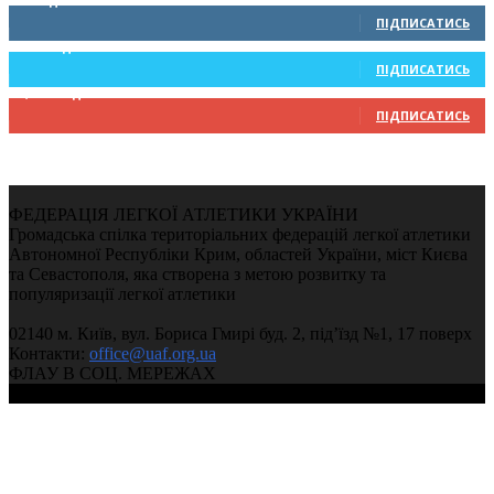
0
Підписників
ПІДПИСАТИСЬ
234
Підписників
ПІДПИСАТИСЬ
9,370
Підписників
ПІДПИСАТИСЬ
ФЕДЕРАЦІЯ ЛЕГКОЇ АТЛЕТИКИ УКРАЇНИ
Громадська спілка територіальних федерацій легкої атлетики
Автономної Республіки Крим, областей України, міст Києва
та Севастополя, яка створена з метою розвитку та
популяризації легкої атлетики
02140 м. Київ, вул. Бориса Гмирі буд. 2, під’їзд №1, 17 поверх
Контакти:
office@uaf.org.ua
ФЛАУ В СОЦ. МЕРЕЖАХ
© 2004-2026, Федерація легкої атлетики України