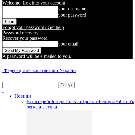
Welcome! Log into your account
your username
your password
Forgot your password? Get help
Password recovery
Recover your password
your email
A password will be e-mailed to you.
Федерація легкої атлетики України
Новини
Всі
Інтерв’ю
Історія
Прев’ю
Проєкти
Репортажі
Світ
Ук
легка атлетика