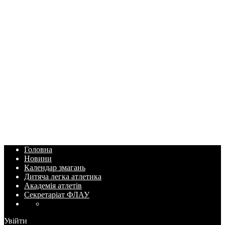
Головна
Новини
Календар змагань
Дитяча легка атлетика
Академія атлетів
Секретаріат ФЛАУ
Увійти