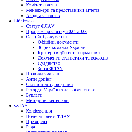
Комітет атлетів
Менеджери та представники атлетів
Академія атлетів
Бібліотека
Статут ФЛАУ
Програма розвитку 2024-2028
Офіційні документи
Офіційні документи
Збірна команда України
Критерії відбору та нормативи
Документи статистики та рекордів
Суддівство
Звіти ФЛАУ
Правила змагань
Анти-допінг
Статистичні довідники
Рекорди України з легкої атлетики
Буклети
Методичні матеріали
ФЛАУ
Конференція
Почесні члени ФЛАУ
Президент
Рада