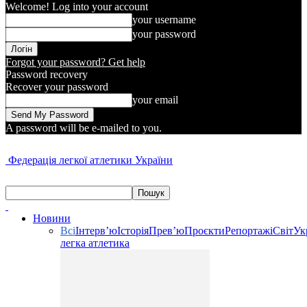
Welcome! Log into your account
your username
your password
Forgot your password? Get help
Password recovery
Recover your password
your email
A password will be e-mailed to you.
Федерація легкої атлетики України
Новини
Всі
Інтерв’ю
Історія
Прев’ю
Проєкти
Репортажі
Світ
Ук
легка атлетика