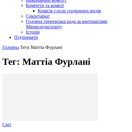
Виконавчий комітет
Комітети та комісії
Комісія з поза стадіонних видів
Секретаріат
Головна тренерська рада за контрактами
Мінмолодьспорту
Історія
Підтримати
Головна
Теги
Маттіа Фурлані
Тег: Маттіа Фурлані
Світ