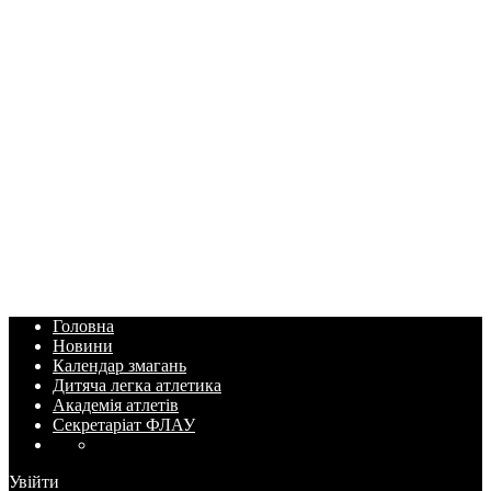
Головна
Новини
Календар змагань
Дитяча легка атлетика
Академія атлетів
Секретаріат ФЛАУ
Увійти