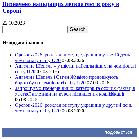
Визначено найкращих легкоатлетів року в
Європі
22.10.2023
Нещодавні записи
Орегон-2026: розклад виступу українців у третій день
чемпіонату світу U20
07.08.2026
Ангеліна Шепель – у шістці найсильніших на чемпіонаті
світу U20
07.08.2026
Ангеліна Шепель і Євген Жмайло продовжують
боротьбу на чемпіонаті світу U20
07.08.2026
Запрошуємо тренерів вищої категорії та охочих фахівців
з легкої атлетики на курси підвищення кваліфікації
06.08.2026
Орегон-2026: розклад виступу українців у другий день
чемпіонату світу U20
06.08.2026
Ми у соціальних мережах
15,104
Підписників
ПОДОБАЄТЬСЯ