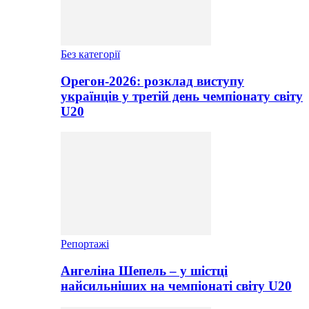
Без категорії
Орегон-2026: розклад виступу
українців у третій день чемпіонату світу
U20
Репортажі
Ангеліна Шепель – у шістці
найсильніших на чемпіонаті світу U20