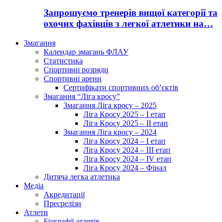
Запрошуємо тренерів вищої категорії та
охочих фахівців з легкої атлетики на…
Змагання
Календар змагань ФЛАУ
Статистика
Спортивні розряди
Спортивні арени
Сертифікати спортивних об’єктів
Змагання “Ліга кросу”
Змагання Ліга кросу – 2025
Ліга Кросу 2025 – I етап
Ліга Кросу 2025 – II етап
Змагання Ліга кросу – 2024
Ліга Кросу 2024 – I етап
Ліга Кросу 2024 – III етап
Ліга Кросу 2024 – IV етап
Ліга Кросу 2024 – Фінал
Дитяча легка атлетика
Медіа
Акредитації
Пресрелізи
Атлети
Біографії атлетів