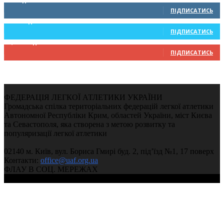
0
Підписників
ПІДПИСАТИСЬ
234
Підписників
ПІДПИСАТИСЬ
9,370
Підписників
ПІДПИСАТИСЬ
ФЕДЕРАЦІЯ ЛЕГКОЇ АТЛЕТИКИ УКРАЇНИ
Громадська спілка територіальних федерацій легкої атлетики
Автономної Республіки Крим, областей України, міст Києва
та Севастополя, яка створена з метою розвитку та
популяризації легкої атлетики
02140 м. Київ, вул. Бориса Гмирі буд. 2, під’їзд №1, 17 поверх
Контакти:
office@uaf.org.ua
ФЛАУ В СОЦ. МЕРЕЖАХ
© 2004-2026, Федерація легкої атлетики України