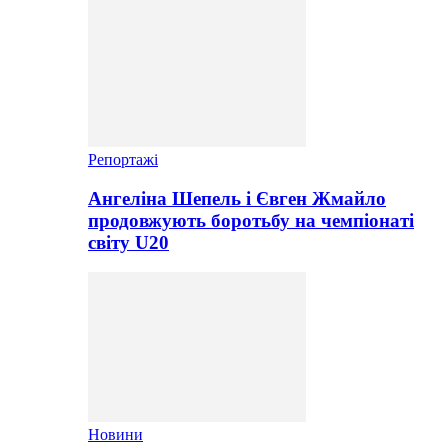
Репортажі
Ангеліна Шепель і Євген Жмайло
продовжують боротьбу на чемпіонаті
світу U20
Новини