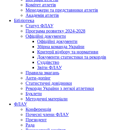
Комітет атлетів
Менеджери та представники атлетів
Академія атлетів
Бібліотека
Статут ФЛАУ
Програма розвитку 2024-2028
Офіційні документи
Офіційні документи
Збірна команда України
Критерії відбору та нормативи
Документи статистики та рекордів
Суддівство
Звіти ФЛАУ
Правила змагань
Анти-допінг
Статистичні довідники
Рекорди України з легкої атлетики
Буклети
Методичні матеріали
ФЛАУ
Конференція
Почесні члени ФЛАУ
Президент
Рада