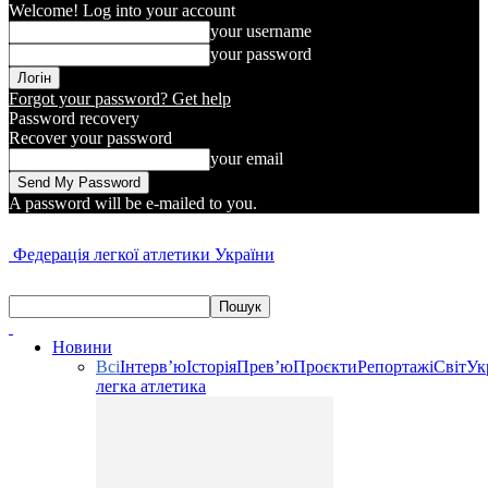
Welcome! Log into your account
your username
your password
Forgot your password? Get help
Password recovery
Recover your password
your email
A password will be e-mailed to you.
Федерація легкої атлетики України
Новини
Всі
Інтерв’ю
Історія
Прев’ю
Проєкти
Репортажі
Світ
Ук
легка атлетика