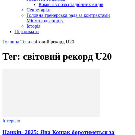
Комісія з поза стадіонних видів
Секретаріат
Головна тренерська рада за контрактами
Мінмолодьспорту
Історія
Підтримати
Головна
Теги
світовий рекорд U20
Тег: світовий рекорд U20
Інтерв'ю
Нанкін- 2025: Яна Кощак боротиметься за