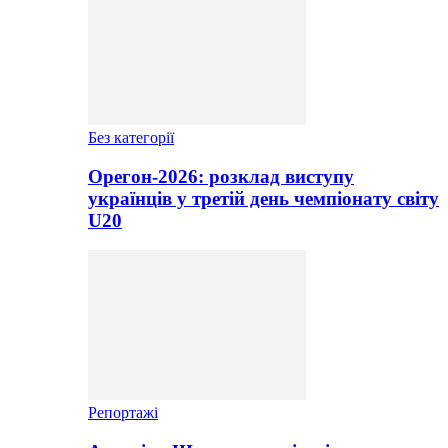
Без категорії
Орегон-2026: розклад виступу
українців у третій день чемпіонату світу
U20
Репортажі