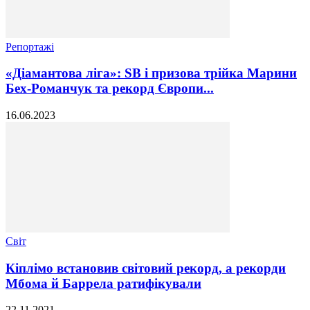
Репортажі
«Діамантова ліга»: SB і призова трійка Марини
Бех-Романчук та рекорд Європи...
16.06.2023
Світ
Кіплімо встановив світовий рекорд, а рекорди
Мбома й Баррела ратифікували
22.11.2021