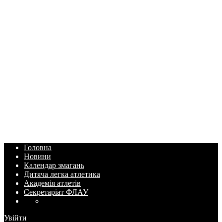
Головна
Новини
Календар змагань
Дитяча легка атлетика
Академія атлетів
Секретаріат ФЛАУ
Увійти