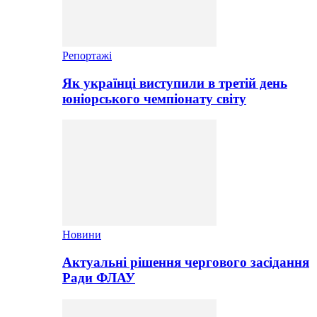
Репортажі
Як українці виступили в третій день
юніорського чемпіонату світу
Новини
Актуальні рішення чергового засідання
Ради ФЛАУ