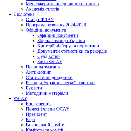
Менеджери та представники атлетів
Академія атлетів
Бібліотека
Статут ФЛАУ
Програма розвитку 2024-2028
Офіційні документи
Офіційні документи
Збірна команда України
Критерії відбору та нормативи
Документи статистики та рекордів
Суддівство
Звіти ФЛАУ
Правила змагань
Анти-допінг
Статистичні довідники
Рекорди України з легкої атлетики
Буклети
Методичні матеріали
ФЛАУ
Конференція
Почесні члени ФЛАУ
Президент
Рада
Виконавчий комітет
Комітети та комісії