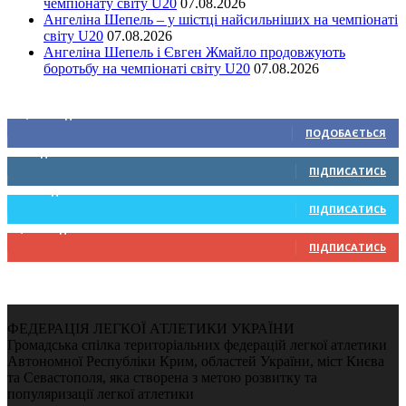
чемпіонату світу U20
07.08.2026
Ангеліна Шепель – у шістці найсильніших на чемпіонаті
світу U20
07.08.2026
Ангеліна Шепель і Євген Жмайло продовжують
боротьбу на чемпіонаті світу U20
07.08.2026
Ми у соціальних мережах
15,104
Підписників
ПОДОБАЄТЬСЯ
0
Підписників
ПІДПИСАТИСЬ
234
Підписників
ПІДПИСАТИСЬ
9,370
Підписників
ПІДПИСАТИСЬ
ФЕДЕРАЦІЯ ЛЕГКОЇ АТЛЕТИКИ УКРАЇНИ
Громадська спілка територіальних федерацій легкої атлетики
Автономної Республіки Крим, областей України, міст Києва
та Севастополя, яка створена з метою розвитку та
популяризації легкої атлетики