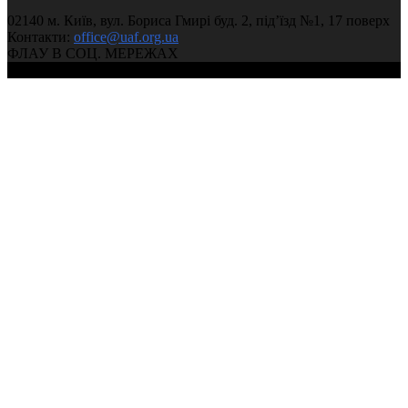
02140 м. Київ, вул. Бориса Гмирі буд. 2, під’їзд №1, 17 поверх
Контакти:
office@uaf.org.ua
ФЛАУ В СОЦ. МЕРЕЖАХ
© 2004-2026, Федерація легкої атлетики України