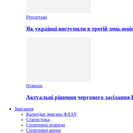
Репортажі
Як українці виступили в третій день юні
Новини
Актуальні рішення чергового засідання
Змагання
Календар змагань ФЛАУ
Статистика
Спортивні розряди
Спортивні арени