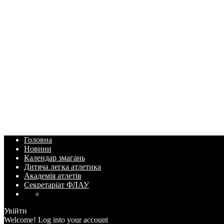
Головна
Новини
Календар змагань
Дитяча легка атлетика
Академія атлетів
Секретаріат ФЛАУ
Увійти
Welcome! Log into your account