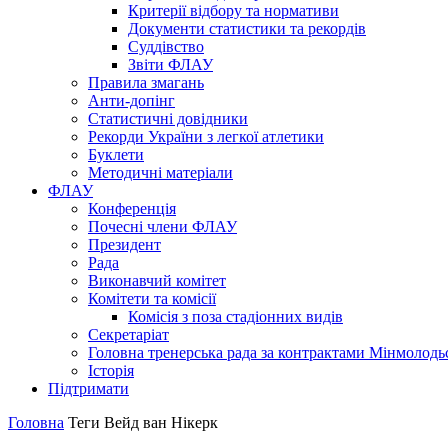
Критерії відбору та нормативи
Документи статистики та рекордів
Суддівство
Звіти ФЛАУ
Правила змагань
Анти-допінг
Статистичні довідники
Рекорди України з легкої атлетики
Буклети
Методичні матеріали
ФЛАУ
Конференція
Почесні члени ФЛАУ
Президент
Рада
Виконавчий комітет
Комітети та комісії
Комісія з поза стадіонних видів
Секретаріат
Головна тренерська рада за контрактами Мінмолодь
Історія
Підтримати
Головна
Теги
Вейд ван Нікерк