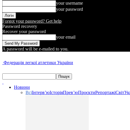
your username
your password
Forgot your password? Get help
Password recovery
Recover your password
your email
A password will be e-mailed to you.
Федерація легкої атлетики України
Новини
Всі
Інтерв’ю
Історія
Прев’ю
Проєкти
Репортажі
Світ
Ук