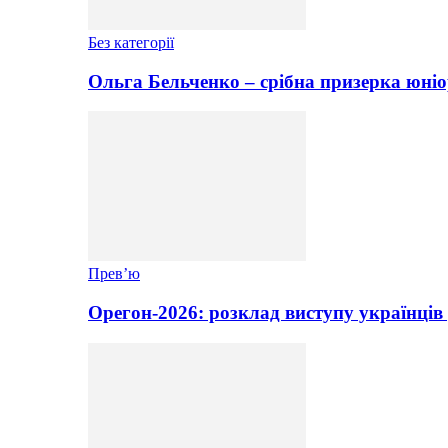
Без категорії
Ольга Бельченко – срібна призерка юніо
Прев’ю
Орегон-2026: розклад виступу українців 