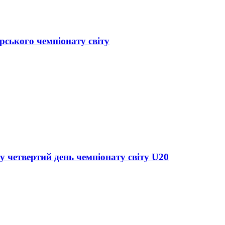
рського чемпіонату світу
у четвертий день чемпіонату світу U20