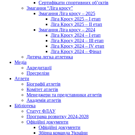
Сертифікати спортивних об’єктів
Змагання “Ліга кросу”
Змагання Ліга кросу – 2025
Ліга Кросу 2025 – I етап
Ліга Кросу 2025 – II етап
Змагання Ліга кросу – 2024
Ліга Кросу 2024 – I етап
Ліга Кросу 2024 – III етап
Ліга Кросу 2024 – IV етап
Ліга Кросу 2024 – Фінал
Дитяча легка атлетика
Медіа
Акредитації
Пресрелізи
Атлети
Біографії атлетів
Комітет атлетів
Менеджери та представники атлетів
Академія атлетів
Бібліотека
Статут ФЛАУ
Програма розвитку 2024-2028
Офіційні документи
Офіційні документи
Збірна команда України