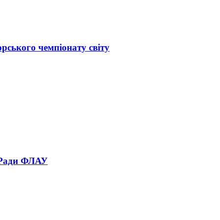
орського чемпіонату світу
 Ради ФЛАУ