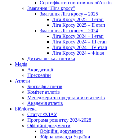
Сертифікати спортивних об’єктів
Змагання “Ліга кросу”
Змагання Ліга кросу – 2025
Ліга Кросу 2025 – I етап
Ліга Кросу 2025 – II етап
Змагання Ліга кросу – 2024
Ліга Кросу 2024 – I етап
Ліга Кросу 2024 – III етап
Ліга Кросу 2024 – IV етап
Ліга Кросу 2024 – Фінал
Дитяча легка атлетика
Медіа
Акредитації
Пресрелізи
Атлети
Біографії атлетів
Комітет атлетів
Менеджери та представники атлетів
Академія атлетів
Бібліотека
Статут ФЛАУ
Програма розвитку 2024-2028
Офіційні документи
Офіційні документи
Збірна команда України