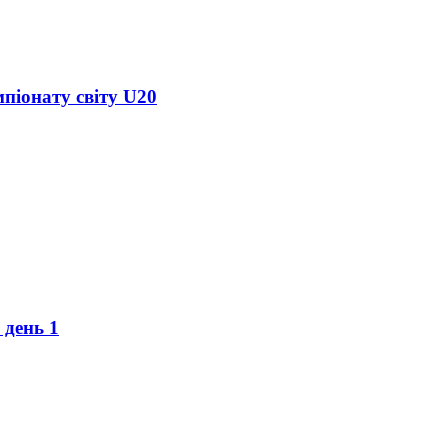
піонату світу U20
 день 1