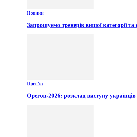
Новини
Запрошуємо тренерів вищої категорії та 
Прев’ю
Орегон-2026: розклад виступу українців 