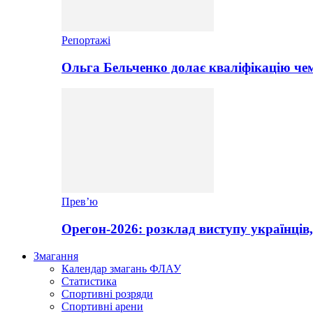
Репортажі
Ольга Бельченко долає кваліфікацію чем
Прев’ю
Орегон-2026: розклад виступу українців,
Змагання
Календар змагань ФЛАУ
Статистика
Спортивні розряди
Спортивні арени