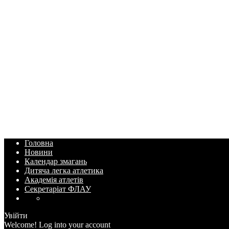
Головна
Новини
Календар змагань
Дитяча легка атлетика
Академія атлетів
Секретаріат ФЛАУ
Увійти
Welcome! Log into your account