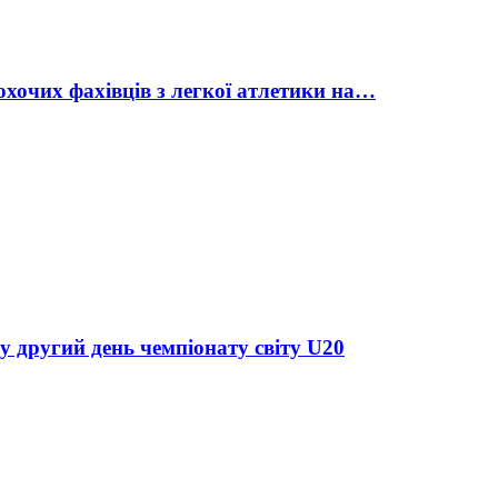
охочих фахівців з легкої атлетики на…
у другий день чемпіонату світу U20