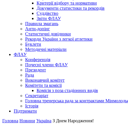
Критерії відбору та нормативи
Документи статистики та рекордів
Суддівство
Звіти ФЛАУ
Правила змагань
Анти-допінг
Статистичні довідники
Рекорди України з легкої атлетики
Буклети
Методичні матеріали
ФЛАУ
Конференція
Почесні члени ФЛАУ
Президент
Рада
Виконавчий комітет
Комітети та комісії
Комісія з поза стадіонних видів
Секретаріат
Головна тренерська рада за контрактами Мінмолодь
Історія
Підтримати
Головна
Новини
Україна
З Днем Народження!