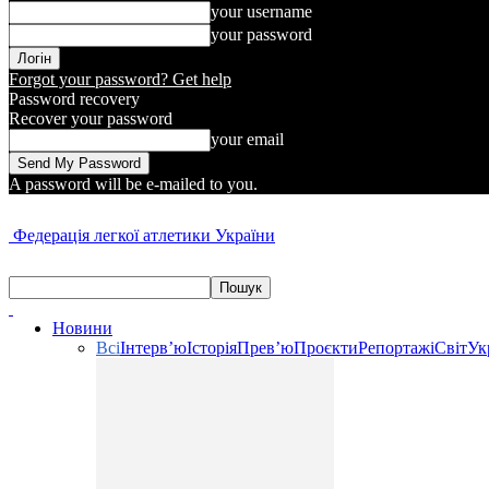
your username
your password
Forgot your password? Get help
Password recovery
Recover your password
your email
A password will be e-mailed to you.
Федерація легкої атлетики України
Новини
Всі
Інтерв’ю
Історія
Прев’ю
Проєкти
Репортажі
Світ
Ук