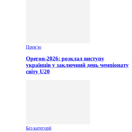
Прев’ю
Орегон-2026: розклад виступу
українців у заключний день чемпіонату
світу U20
Без категорії