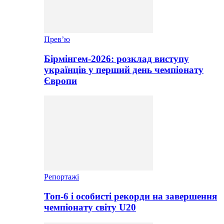
Прев’ю
Бірмінгем-2026: розклад виступу
українців у перший день чемпіонату
Європи
Репортажі
Топ-6 і особисті рекорди на завершення
чемпіонату світу U20