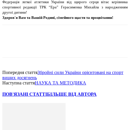
Федерацiя легкої атлетики України вiд щирого серця вiтає керiвника
спортивної редакцiї ТРК “Ера” Герасименка Михайла з народженням
другої дитини!
Здоров`я Вам та Вашiй Родинi, сiмейного щастя та процвiтання!
Попередня стаття
Збройнi сили України орiєнтованi на спорт
вищих досягнень
Наступна стаття
НАУКА ТА МЕТОДИКА
ПОВ'ЯЗАНІ СТАТТІ
БІЛЬШЕ ВІД АВТОРА