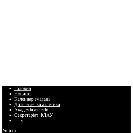
Головна
Новини
Календар змагань
Дитяча легка атлетика
Академія атлетів
Секретаріат ФЛАУ
Увійти