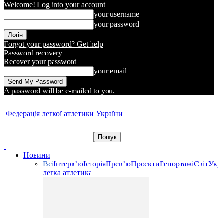
Welcome! Log into your account
your username
your password
Forgot your password? Get help
Password recovery
Recover your password
your email
A password will be e-mailed to you.
Федерація легкої атлетики України
Новини
Всі
Інтерв’ю
Історія
Прев’ю
Проєкти
Репортажі
Світ
Ук
легка атлетика