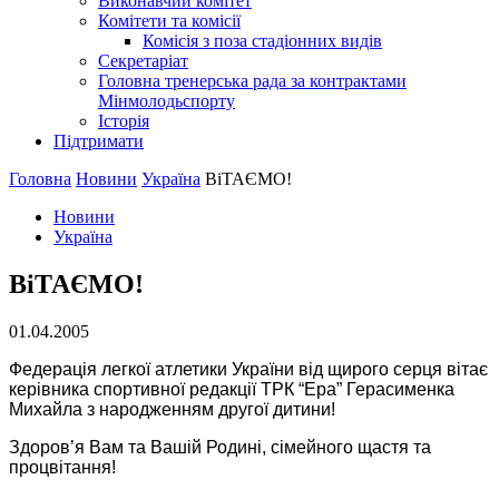
Виконавчий комітет
Комітети та комісії
Комісія з поза стадіонних видів
Секретаріат
Головна тренерська рада за контрактами
Мінмолодьспорту
Історія
Підтримати
Головна
Новини
Україна
ВiТАЄМО!
Новини
Україна
ВiТАЄМО!
01.04.2005
Федерацiя легкої атлетики України вiд щирого серця вiтає
керiвника спортивної редакцiї ТРК “Ера” Герасименка
Михайла з народженням другої дитини!
Здоров’я Вам та Вашiй Родинi, сiмейного щастя та
процвiтання!