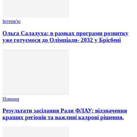
Інтерв'ю
Ольга Саладуха: в рамках програми розвитку
уже готуємося до Олімпіади- 2032 у Брісбені
Новини
Результати засідання Ради ФЛАУ: відзначення
кращих регіонів та важливі кадрові рішення.