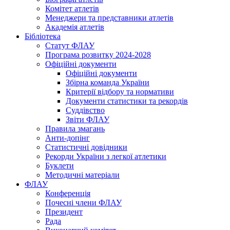
Комітет атлетів
Менеджери та представники атлетів
Академія атлетів
Бібліотека
Статут ФЛАУ
Програма розвитку 2024-2028
Офіційні документи
Офіційні документи
Збірна команда України
Критерії відбору та нормативи
Документи статистики та рекордів
Суддівство
Звіти ФЛАУ
Правила змагань
Анти-допінг
Статистичні довідники
Рекорди України з легкої атлетики
Буклети
Методичні матеріали
ФЛАУ
Конференція
Почесні члени ФЛАУ
Президент
Рада