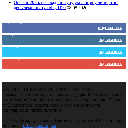
Орегон-2026: розклад виступу українців у четвертий
день чемпіонату світу U20
08.08.2026
Ми у соціальних мережах
15,104
Підписників
ПОДОБАЄТЬСЯ
0
Підписників
ПІДПИСАТИСЬ
234
Підписників
ПІДПИСАТИСЬ
9,370
Підписників
ПІДПИСАТИСЬ
ФЕДЕРАЦІЯ ЛЕГКОЇ АТЛЕТИКИ УКРАЇНИ
Громадська спілка територіальних федерацій легкої атлетики
Автономної Республіки Крим, областей України, міст Києва
та Севастополя, яка створена з метою розвитку та
популяризації легкої атлетики
02140 м. Київ, вул. Бориса Гмирі буд. 2, під’їзд №1, 17 поверх
Контакти:
office@uaf.org.ua