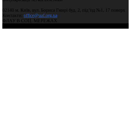
02140 м. Київ, вул. Бориса Гмирі буд. 2, під’їзд №1, 17 поверх
Контакти:
office@uaf.org.ua
ФЛАУ В СОЦ. МЕРЕЖАХ
© 2004-2026, Федерація легкої атлетики України