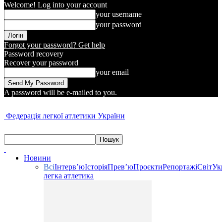
Welcome! Log into your account
your username
your password
Forgot your password? Get help
Password recovery
Recover your password
your email
A password will be e-mailed to you.
Федерація легкої атлетики України
Новини
Всі
Інтерв’ю
Історія
Прев’ю
Проєкти
Репортажі
Світ
Ук
легка атлетика