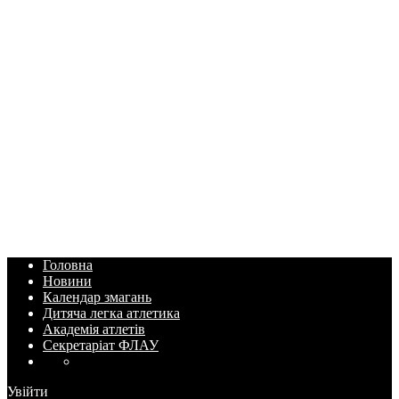
Головна
Новини
Календар змагань
Дитяча легка атлетика
Академія атлетів
Секретаріат ФЛАУ
Увійти