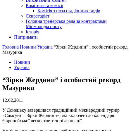
Виконавчий комітет
Комітети та комісії
Комісія з поза стадіонних видів
Секретаріат
Головна тренерська рада за контрактами
Мінмолодьспорту
Історія
Підтримати
Головна
Новини
Україна
“Зірки Жердини” і особистий рекорд
Мазурика
Новини
Україна
“Зірки Жердини” і особистий рекорд
Мазурика
12.02.2011
У Донецьку завершився традиційний міжнародний турнір
«Самсунг – Зірки Жердини», які включені до календаря
Європейської легкоатлетичної асоціації.
Нинішнього року змагання, ідейним натхненником та