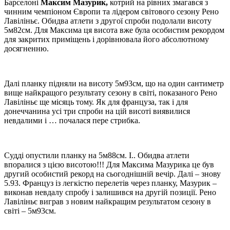
Барселоні
Максим Мазурик,
котрий на рівних змагався з
чинним чемпіоном Європи та лідером світового сезону Рено
Лавіліньє. Обидва атлети з другої спроби подолали висоту
5м82см. Для Максима ця висота вже була особистим рекордом
для закритих приміщень і дорівнювала його абсолютному
досягненню.
Далі планку підняли на висоту 5м93см, що на один сантиметр
вище найкращого результату сезону в світі, показаного Рено
Лавіліньє ще місяць тому. Як для француза, так і для
донеччанина усі три спроби на цій висоті виявилися
невдалими і … почалася пере стрибка.
Судді опустили планку на 5м88см. І.. Обидва атлети
впоралися з цією висотою!!! Для Максима Мазурика це був
другий особистий рекорд на сьогоднішній вечір. Далі – знову
5.93. Француз із легкістю перелетів через планку, Мазурик –
виконав невдалу спробу і залишився на другій позиції. Рено
Лавіліньє виграв з новим найкращим результатом сезону в
світі – 5м93см.