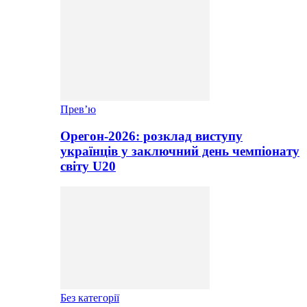
Прев’ю
Орегон-2026: розклад виступу
українців у заключний день чемпіонату
світу U20
Без категорії