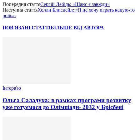
Попередня стаття
Сергій Лебідь: «Шанс є завжди»
Наступна стаття
Холли Блисдейл: «Я не хочу играть какую-то
роль».
ПОВ'ЯЗАНІ СТАТТІ
БІЛЬШЕ ВІД АВТОРА
Інтерв'ю
Ольга Саладуха: в рамках програми розвитку
уже готуємося до Олімпіади- 2032 у Брісбені