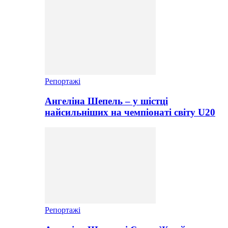
Репортажі
Ангеліна Шепель – у шістці
найсильніших на чемпіонаті світу U20
Репортажі