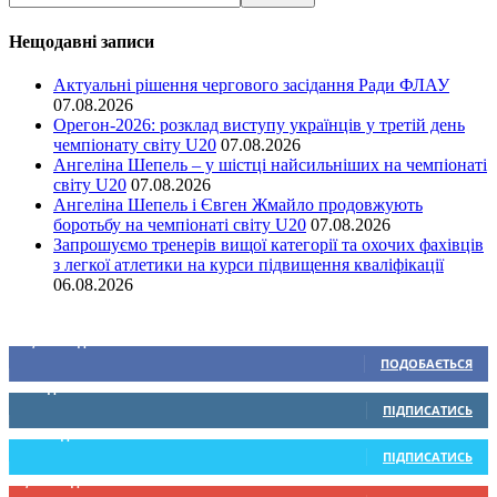
Нещодавні записи
Актуальні рішення чергового засідання Ради ФЛАУ
07.08.2026
Орегон-2026: розклад виступу українців у третій день
чемпіонату світу U20
07.08.2026
Ангеліна Шепель – у шістці найсильніших на чемпіонаті
світу U20
07.08.2026
Ангеліна Шепель і Євген Жмайло продовжують
боротьбу на чемпіонаті світу U20
07.08.2026
Запрошуємо тренерів вищої категорії та охочих фахівців
з легкої атлетики на курси підвищення кваліфікації
06.08.2026
Ми у соціальних мережах
15,104
Підписників
ПОДОБАЄТЬСЯ
0
Підписників
ПІДПИСАТИСЬ
234
Підписників
ПІДПИСАТИСЬ
9,370
Підписників