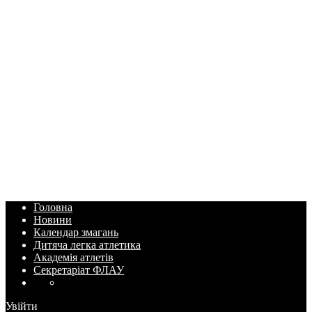
Головна
Новини
Календар змагань
Дитяча легка атлетика
Академія атлетів
Секретаріат ФЛАУ
Увійти