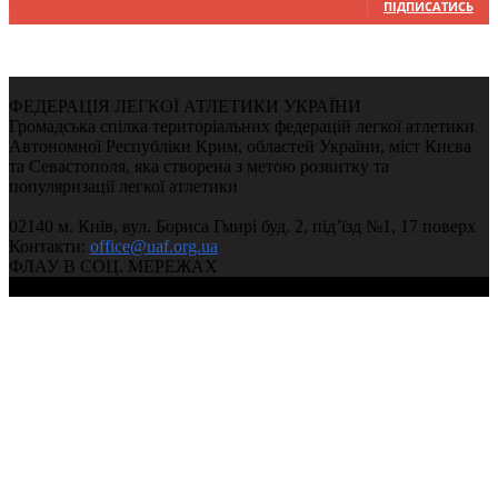
ПІДПИСАТИСЬ
ФЕДЕРАЦІЯ ЛЕГКОЇ АТЛЕТИКИ УКРАЇНИ
Громадська спілка територіальних федерацій легкої атлетики
Автономної Республіки Крим, областей України, міст Києва
та Севастополя, яка створена з метою розвитку та
популяризації легкої атлетики
02140 м. Київ, вул. Бориса Гмирі буд. 2, під’їзд №1, 17 поверх
Контакти:
office@uaf.org.ua
ФЛАУ В СОЦ. МЕРЕЖАХ
© 2004-2026, Федерація легкої атлетики України