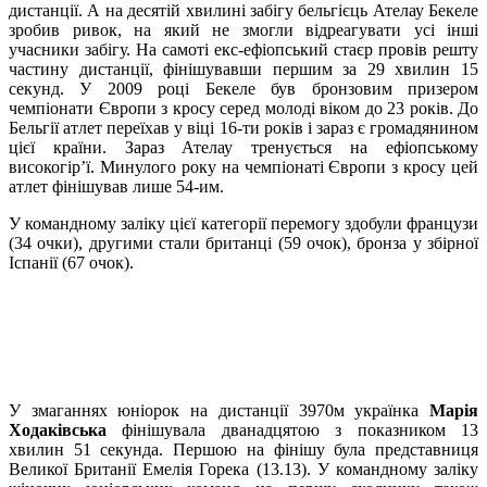
дистанції. А на десятій хвилині забігу бельгієць Ателау Бекеле
зробив ривок, на який не змогли відреагувати усі інші
учасники забігу. На самоті екс-ефіопський стаєр провів решту
частину дистанції, фінішувавши першим за 29 хвилин 15
секунд. У 2009 році Бекеле був бронзовим призером
чемпіонати Європи з кросу серед молоді віком до 23 років. До
Бельгії атлет переїхав у віці 16-ти років і зараз є громадянином
цієї країни. Зараз Ателау тренується на ефіопському
високогір’ї. Минулого року на чемпіонаті Європи з кросу цей
атлет фінішував лише 54-им.
У командному заліку цієї категорії перемогу здобули французи
(34 очки), другими стали британці (59 очок), бронза у збірної
Іспанії (67 очок).
У змаганнях юніорок на дистанції 3970м українка
Марія
Ходаківська
фінішувала дванадцятою з показником 13
хвилин 51 секунда. Першою на фінішу була представниця
Великої Британії Емелія Горека (13.13). У командному заліку