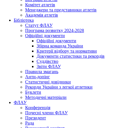
Комітет атлетів
Менеджери та представники атлетів
Академія атлетів
Бібліотека
Статут ФЛАУ
Програма розвитку 2024-2028
Офіційні документи
Офіційні документи
Збірна команда України
Критерії відбору та нормативи
Документи статистики та рекордів
Суддівство
Звіти ФЛАУ
Правила змагань
Анти-допінг
Статистичні довідники
Рекорди України з легкої атлетики
Буклети
Методичні матеріали
ФЛАУ
Конференція
Почесні члени ФЛАУ
Президент
Рада