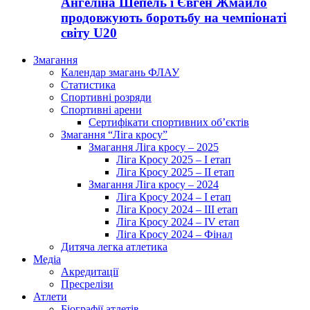
Ангеліна Шепель і Євген Жмайло
продовжують боротьбу на чемпіонаті
світу U20
Змагання
Календар змагань ФЛАУ
Статистика
Спортивні розряди
Спортивні арени
Сертифікати спортивних об’єктів
Змагання “Ліга кросу”
Змагання Ліга кросу – 2025
Ліга Кросу 2025 – I етап
Ліга Кросу 2025 – II етап
Змагання Ліга кросу – 2024
Ліга Кросу 2024 – I етап
Ліга Кросу 2024 – III етап
Ліга Кросу 2024 – IV етап
Ліга Кросу 2024 – Фінал
Дитяча легка атлетика
Медіа
Акредитації
Пресрелізи
Атлети
Біографії атлетів