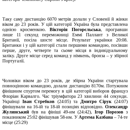
Таку саму дистанцію 6070 метрів долали у Словенії й жінки
віком до 23 років. У цій категорії Україна була представлена
однією кросменкою.
Вікторія Погорєльська
, програвши
лише 11 секунд переможниці Еммі Паллант з Великої
Британії, посіла шосте місце. Результат українки 20:08.
Британки і у цій категорії стали першими командою, посівши
перше, друге, четверте та сьоме місця в індивідуальному
заліку. Друге місце серед команд у німкень, бронза – у збірної
Португалії.
Чоловіки віком до 23 років, де збірна України стартувала
повноцінною командою, долали дистанцію 8170м. Потужним
фінішним спуртом перемогу в цій категорії виборов француз
Флоріан Карвалго. Час тріумфатора 23 хвилини 44 секунди.
Українці
Іван Стребков
(24:05) та
Дмитро Сірук
(24:07)
фінішували на 16-ій та 18-ій позиціях відповідно.
Олександр
Жулинський
був на фініші 49-им (24:42),
Ігор Порозов
з
показником 25:02 фінішував 58-им. У
Артема Казбана
– 74-тe
місце (25:29)