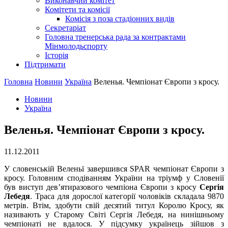
Виконавчий комітет
Комітети та комісії
Комісія з поза стадіонних видів
Секретаріат
Головна тренерська рада за контрактами
Мінмолодьспорту
Історія
Підтримати
Головна
Новини
Україна
Вeлeнья. Чемпіонат Європи з кросу.
Новини
Україна
Вeлeнья. Чемпіонат Європи з кросу.
11.12.2011
У словенській Веленьї завершився SPAR чемпіонат Європи з
кросу. Головним сподіванням України на тріумф у Словенії
був виступ дев’ятиразового чемпіона Європи з кросу
Сергія
Лебедя
. Траса для дорослої категорії чоловіків складала 9870
метрів. Втім, здобути свій десятий титул Королю Кросу, як
називають у Старому Світі Сергія Лебедя, на нинішньому
чемпіонаті не вдалося. У підсумку українець зійшов з