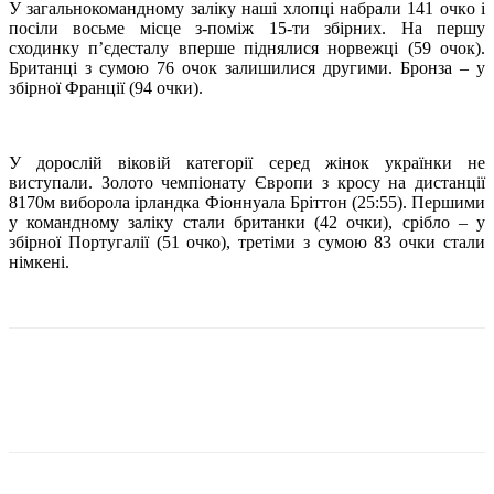
У загальнокомандному заліку наші хлопці набрали 141 очкo і
посіли восьме місце з-поміж 15-ти збірних. На першу
сходинку п’єдесталу вперше піднялися норвежці (59 очок).
Британці з сумою 76 очок залишилися другими. Бронза – у
збірної Франції (94 очки).
У дорослій віковій категорії серед жінок українки не
виступали. Золото чемпіонату Європи з кросу на дистанції
8170м виборола ірландка Фіоннуала Бріттон (25:55). Першими
у командному заліку стали британки (42 очки), срібло – у
збірної Португалії (51 очко), третіми з сумою 83 очки стали
німкені.