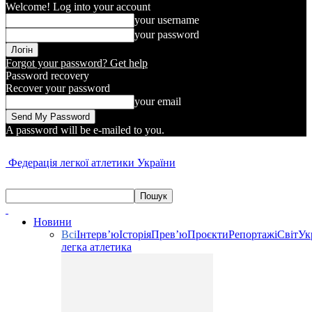
Welcome! Log into your account
your username
your password
Forgot your password? Get help
Password recovery
Recover your password
your email
A password will be e-mailed to you.
Федерація легкої атлетики України
Новини
Всі
Інтерв’ю
Історія
Прев’ю
Проєкти
Репортажі
Світ
Ук
легка атлетика