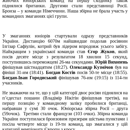
жіночих юніорських команд на першу сходинку також
піднялися британки. Другими стали представниці Росії.
Бронза – у команди Німеччини. Наша збірна не брала участь у
командних змаганнях цієї групи.
У змаганнях юніорів стартували одразу представників
України. Дистанцію 6070м найшвидше подолав росіянин
Ілгізар Сафіулін, котрий був лідером впродовж усього забігу.
Найкращим з української команди став
Єгор Жуков
, який
посів десяте місце з результатом 18 хвилин 15 секунд,
поступившись переможцеві 26-ма секундами.
Юрій Вихопень
фінішував шістнадцятим (18:27).
Олександр Кузмічов
був на
фініші 31-им (18:41).
Богдан Костів
посів 50-те місце (18:55).
Богдан-Іван Городиський
фінішував 76-им (19:15) із 114-ти
учасників.
Не зважаючи на те, що у цій категорії двоє росіян піднялися на
п’єдестал пошани (Владімір Нікітін фінішував третім), на
першу позицію у командному заліку пробилися британці,
набравши у сумі 30 очок. Юніорська збірна Росії – друга
(59очок). Третіми стали французи (103 очки). Збірна команда
України поступилася бронзовим призерам шістьма пунктами і
посіла четверте місце із 19-ти команд, що змагалися у цій
категорії чемпіонату Європи з кросу.