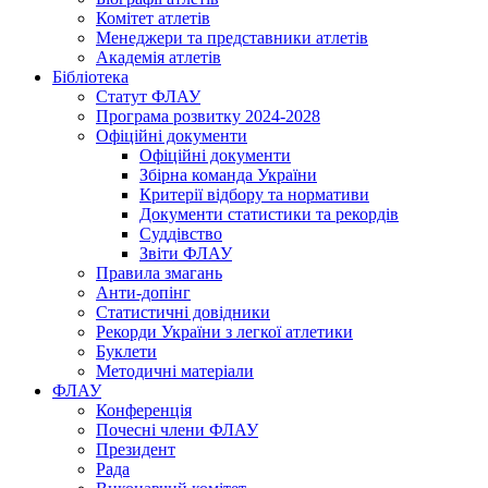
Комітет атлетів
Менеджери та представники атлетів
Академія атлетів
Бібліотека
Статут ФЛАУ
Програма розвитку 2024-2028
Офіційні документи
Офіційні документи
Збірна команда України
Критерії відбору та нормативи
Документи статистики та рекордів
Суддівство
Звіти ФЛАУ
Правила змагань
Анти-допінг
Статистичні довідники
Рекорди України з легкої атлетики
Буклети
Методичні матеріали
ФЛАУ
Конференція
Почесні члени ФЛАУ
Президент
Рада