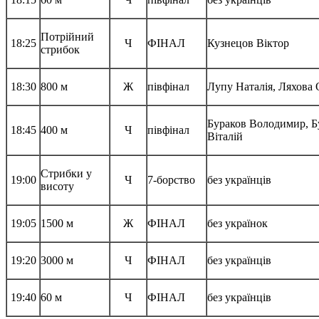
Потрійний
18:25
Ч
ФІНАЛ
Кузнецов Віктор
стрибок
18:30
800 м
Ж
півфінал
Лупу Наталія, Ляхова 
Бураков Володимир, 
18:45
400 м
Ч
півфінал
Віталій
Стрибки у
19:00
Ч
7-борство
без українців
висоту
19:05
1500 м
Ж
ФІНАЛ
без українок
19:20
3000 м
Ч
ФІНАЛ
без українців
19:40
60 м
Ч
ФІНАЛ
без українців