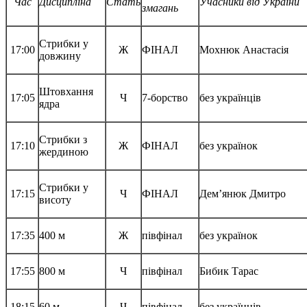
Час
Дисципліна
Стать
Учасники від України
змагань
Стрибки у
17:00
Ж
ФІНАЛ
Мохнюк Анастасія
довжину
Штовхання
17:05
Ч
7-борство
без українців
ядра
Стрибки з
17:10
Ж
ФІНАЛ
без українок
жердиною
Стрибки у
17:15
Ч
ФІНАЛ
Дем’янюк Дмитро
висоту
17:35
400 м
Ж
півфінал
без українок
17:55
800 м
Ч
півфінал
Бибик Тарас
18:15
60 м
Ч
півфінал
без українців