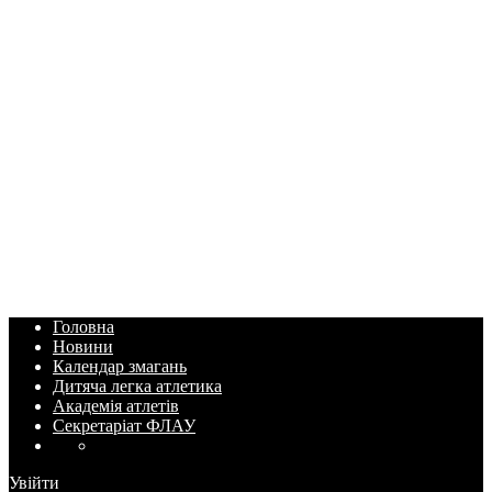
Головна
Новини
Календар змагань
Дитяча легка атлетика
Академія атлетів
Секретаріат ФЛАУ
Увійти