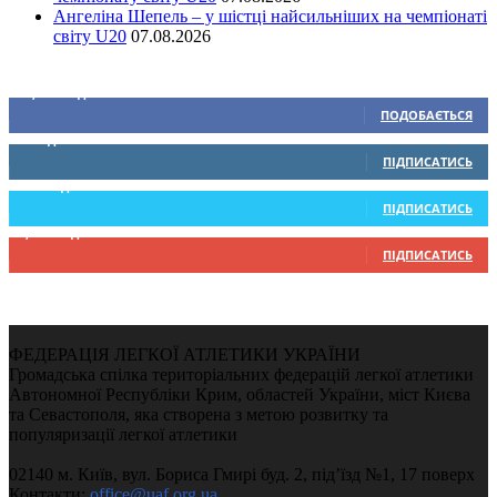
Ангеліна Шепель – у шістці найсильніших на чемпіонаті
світу U20
07.08.2026
Ми у соціальних мережах
15,104
Підписників
ПОДОБАЄТЬСЯ
0
Підписників
ПІДПИСАТИСЬ
234
Підписників
ПІДПИСАТИСЬ
9,370
Підписників
ПІДПИСАТИСЬ
ФЕДЕРАЦІЯ ЛЕГКОЇ АТЛЕТИКИ УКРАЇНИ
Громадська спілка територіальних федерацій легкої атлетики
Автономної Республіки Крим, областей України, міст Києва
та Севастополя, яка створена з метою розвитку та
популяризації легкої атлетики
02140 м. Київ, вул. Бориса Гмирі буд. 2, під’їзд №1, 17 поверх
Контакти:
office@uaf.org.ua