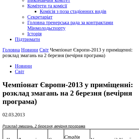
Виконавчий комітет
Комітети та комісії
Комісія з поза стадіонних видів
Секретаріат
Головна тренерська рада за контрактами
Мінмолодьспорту
Історія
Підтримати
Головна
Новини
Світ
Чемпіонат Європи-2013 у приміщенні:
розклад змагань на 2 березня (вечірня програма)
Новини
Світ
Чемпіонат Європи-2013 у приміщенні:
розклад змагань на 2 березня (вечірня
програма)
02.03.2013
Розклад змагань.
2
березня,
вечірня
програма
Стадія