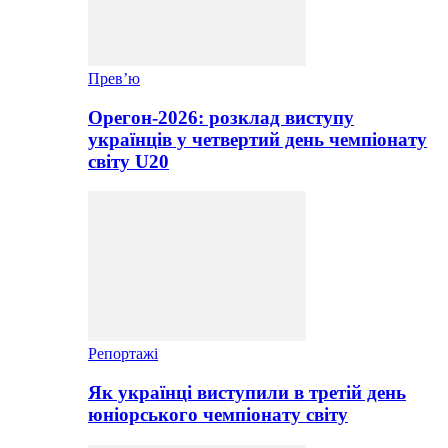
Прев’ю
Орегон-2026: розклад виступу
українців у четвертий день чемпіонату
світу U20
Репортажі
Як українці виступили в третій день
юніорського чемпіонату світу