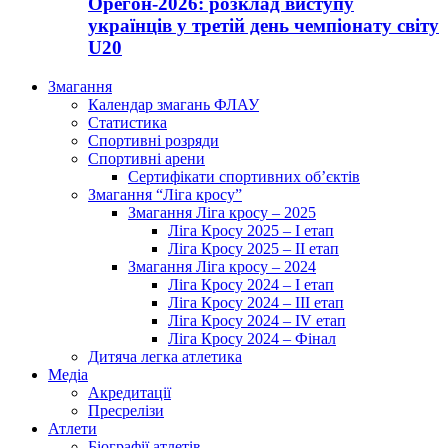
Орегон-2026: розклад виступу
українців у третій день чемпіонату світу
U20
Змагання
Календар змагань ФЛАУ
Статистика
Спортивні розряди
Спортивні арени
Сертифікати спортивних об’єктів
Змагання “Ліга кросу”
Змагання Ліга кросу – 2025
Ліга Кросу 2025 – I етап
Ліга Кросу 2025 – II етап
Змагання Ліга кросу – 2024
Ліга Кросу 2024 – I етап
Ліга Кросу 2024 – III етап
Ліга Кросу 2024 – IV етап
Ліга Кросу 2024 – Фінал
Дитяча легка атлетика
Медіа
Акредитації
Пресрелізи
Атлети
Біографії атлетів