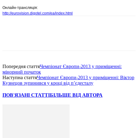
Онлайн-трансляція:
http://eurovision.digotel.com/ea/index.html
Попередня стаття
Чемпіонат Європи-2013 у приміщенні:
мінорний початок
Наступна стаття
Чемпіонат Європи-2013 у приміщенні: Віктор
Кузнецов зупинився у кроці від п’єдесталу
ПОВ'ЯЗАНІ СТАТТІ
БІЛЬШЕ ВІД АВТОРА