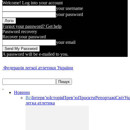
Welcome! Log into your account
your username
your password
Forgot your password? Get help
Password recovery
Recover your password
your email
A password will be e-mailed to you.
Федерація легкої атлетики України
Новини
Всі
Інтерв’ю
Історія
Прев’ю
Проєкти
Репортажі
Світ
Ук
легка атлетика