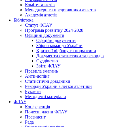
Комітет атлетів
Менеджери та представники атлетів
Академія атлетів
Бібліотека
Статут ФЛАУ
Програма розвитку 2024-2028
Офіційні документи
Офіційні документи
Збірна команда України
Критерії відбору та нормативи
Документи статистики та рекордів
Суддівство
Звіти ФЛАУ
Правила змагань
Анти-допінг
Статистичні довідники
Рекорди України з легкої атлетики
Буклети
Методичні матеріали
ФЛАУ
Конференція
Почесні члени ФЛАУ
Президент
Рада