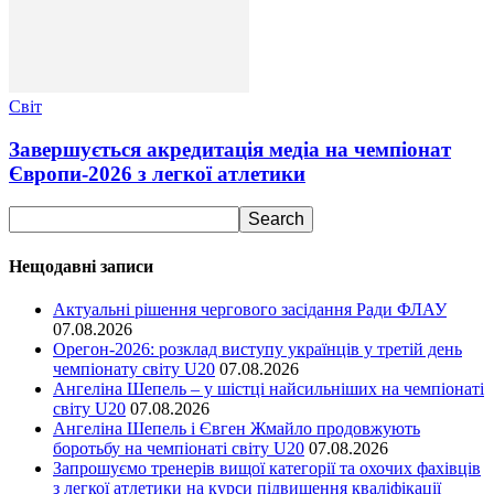
Світ
Завершується акредитація медіа на чемпіонат
Європи-2026 з легкої атлетики
Нещодавні записи
Актуальні рішення чергового засідання Ради ФЛАУ
07.08.2026
Орегон-2026: розклад виступу українців у третій день
чемпіонату світу U20
07.08.2026
Ангеліна Шепель – у шістці найсильніших на чемпіонаті
світу U20
07.08.2026
Ангеліна Шепель і Євген Жмайло продовжують
боротьбу на чемпіонаті світу U20
07.08.2026
Запрошуємо тренерів вищої категорії та охочих фахівців
з легкої атлетики на курси підвищення кваліфікації