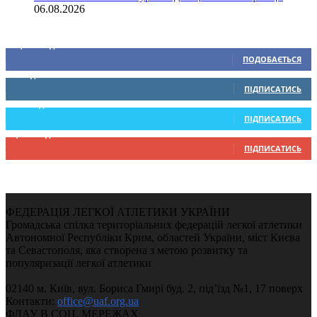
06.08.2026
Ми у соціальних мережах
15,104
Підписників
ПОДОБАЄТЬСЯ
0
Підписників
ПІДПИСАТИСЬ
234
Підписників
ПІДПИСАТИСЬ
9,370
Підписників
ПІДПИСАТИСЬ
ФЕДЕРАЦІЯ ЛЕГКОЇ АТЛЕТИКИ УКРАЇНИ
Громадська спілка територіальних федерацій легкої атлетики
Автономної Республіки Крим, областей України, міст Києва
та Севастополя, яка створена з метою розвитку та
популяризації легкої атлетики
02140 м. Київ, вул. Бориса Гмирі буд. 2, під’їзд №1, 17 поверх
Контакти:
office@uaf.org.ua
ФЛАУ В СОЦ. МЕРЕЖАХ