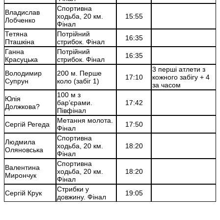
Спортивна
Владислав
ходьба, 20 км.
15:55
Лобченко
Фінал
Тетяна
Потрійний
16:35
Пташкіна
стрибок. Фінал
Ганна
Потрійний
16:35
Красуцька
стрибок. Фінал
3 перші атлети з
Володимир
200 м. Перше
17:10
кожного забігу + 4
Супрун
коло (забіг 1)
за часом
100 м з
Юлія
бар’єрами.
17:42
Должкова?
Півфінал
Метання молота.
Сергій Регеда
17:50
Фінал
Спортивна
Людмила
ходьба, 20 км.
18:20
Оляновська
Фінал
Спортивна
Валентина
ходьба, 20 км.
18:20
Мирончук
Фінал
Стрибки у
Сергій Крук
19:05
довжину. Фінал