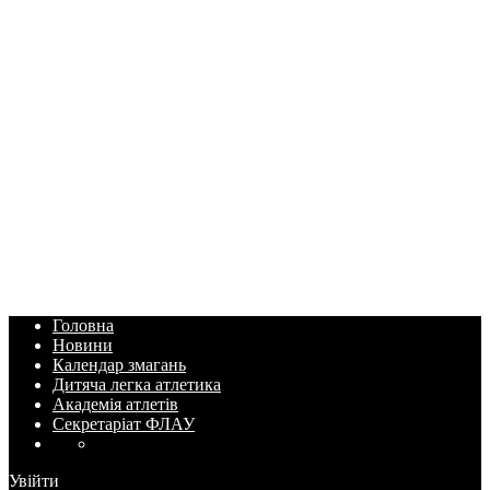
Головна
Новини
Календар змагань
Дитяча легка атлетика
Академія атлетів
Секретаріат ФЛАУ
Увійти