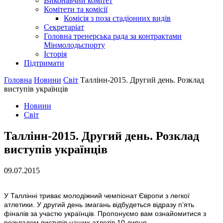
Виконавчий комітет
Комітети та комісії
Комісія з поза стадіонних видів
Секретаріат
Головна тренерська рада за контрактами
Мінмолодьспорту
Історія
Підтримати
Головна
Новини
Світ
Таллінн-2015. Другий день. Розклад
виступів українців
Новини
Світ
Таллінн-2015. Другий день. Розклад
виступів українців
09.07.2015
У Таллінні триває молодіжний чемпіонат Європи з легкої
атлетики. У другий день змагань відбудеться відразу п’ять
фіналів за участю українців. Пропонуємо вам ознайомитися з
розкладом виступів наших атлетів 10 липня.