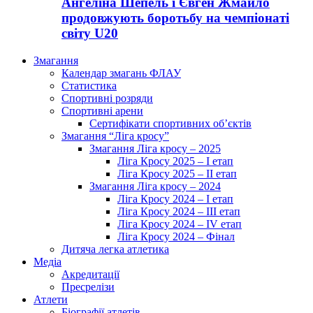
Ангеліна Шепель і Євген Жмайло
продовжують боротьбу на чемпіонаті
світу U20
Змагання
Календар змагань ФЛАУ
Статистика
Спортивні розряди
Спортивні арени
Сертифікати спортивних об’єктів
Змагання “Ліга кросу”
Змагання Ліга кросу – 2025
Ліга Кросу 2025 – I етап
Ліга Кросу 2025 – II етап
Змагання Ліга кросу – 2024
Ліга Кросу 2024 – I етап
Ліга Кросу 2024 – III етап
Ліга Кросу 2024 – IV етап
Ліга Кросу 2024 – Фінал
Дитяча легка атлетика
Медіа
Акредитації
Пресрелізи
Атлети
Біографії атлетів