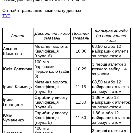
Он-лайн трансляцію чемпіонату дивіться
ТУТ
.
Формула виходу
Дисципліна і коло
Початок
Атлет
до наступного
змагань
змагань
кола
Метання молота.
68,50 м або 12
Альона
Кваліфікація
10:00
найкращих атлетів
Шамотіна
(група А)
за результатом
100 м з
3 перші атлетки з
бар’єрами.
Юлія Должкова
10:29
кожного забігу + 4
Перше коло (забіг
за часом
3)
Метання молота.
68,50 м або 12
Ірина Климець
Кваліфікація
11:15
найкращих атлетів
(група В)
за результатом
Стрибки у висоту.
1,86 м або 12
Ірина
Кваліфікація
11:50
найкращих атлеток
Геращенко
(група А)
за результатом
Стрибки у висоту.
1,86 м або 12
Юлія
Кваліфікація
11:50
найкращих атлеток
Чумаченко
(група В)
за результатом
400 м з
3 перші атлетки з
Анастасія
бар’єрами.