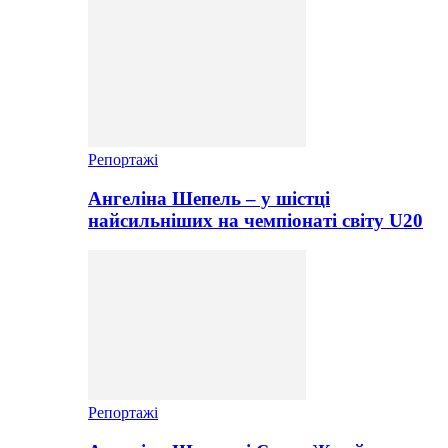
Репортажі
Ангеліна Шепель – у шістці
найсильніших на чемпіонаті світу U20
Репортажі