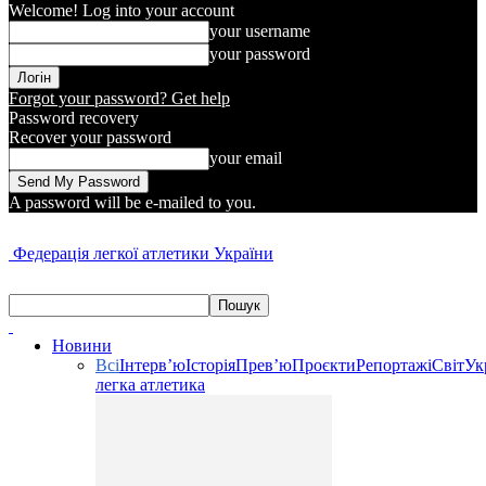
Welcome! Log into your account
your username
your password
Forgot your password? Get help
Password recovery
Recover your password
your email
A password will be e-mailed to you.
Федерація легкої атлетики України
Новини
Всі
Інтерв’ю
Історія
Прев’ю
Проєкти
Репортажі
Світ
Ук
легка атлетика