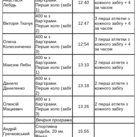
12:40
кожного забігу + 4
Лебідь
Перше коло (забіг
за часом
1)
400 м з
3 перші атлетки з
бар’єрами.
Вікторія Ткачук
12:47
кожного забігу + 4
Перше коло (забіг
за часом
2)
400 м з
3 перші атлетки з
Олена
бар’єрами.
12:54
кожного забігу + 4
Колесниченко
Перше коло (забіг
за часом
3)
400 м з
бар’єрами.
2 перші атлети з
Максим Лябін
13:10
Перше коло (забіг
кожного забігу
1)
400 м з
Данило
бар’єрами.
2 перші атлети з
13:18
Даниленко
Перше коло (забіг
кожного забігу
2)
400 м з
Олексій
бар’єрами.
2 перші атлети з
13:26
Мацкевич
Перше коло (забіг
кожного забігу
3)
Вечірня програма
Спортивна
Андрій
ходьба, 20 км.
15:55
Гречковський
Фінал