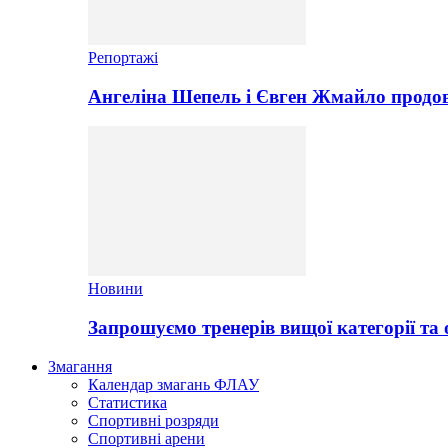
Репортажі
Ангеліна Шепель і Євген Жмайло продов
Новини
Запрошуємо тренерів вищої категорії та 
Змагання
Календар змагань ФЛАУ
Статистика
Спортивні розряди
Спортивні арени