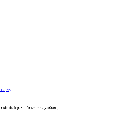
спорту
есвітніх іграх військовослужбовців