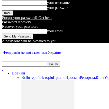
your username
your password
Forgot your password? Get help
Password recovery
Recover your password
your email
A password will be e-mailed to you.
Федерація легкої атлетики України
Новини
Всі
Інтерв’ю
Історія
Прев’ю
Проєкти
Репортажі
Світ
Ук