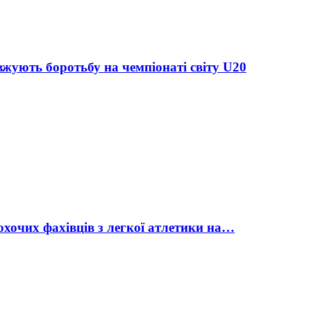
жують боротьбу на чемпіонаті світу U20
охочих фахівців з легкої атлетики на…