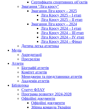
Сертифікати спортивних об’єктів
Змагання “Ліга кросу”
Змагання Ліга кросу – 2025
Ліга Кросу 2025 – I етап
Ліга Кросу 2025 – II етап
Змагання Ліга кросу – 2024
Ліга Кросу 2024 – I етап
Ліга Кросу 2024 – III етап
Ліга Кросу 2024 – IV етап
Ліга Кросу 2024 – Фінал
Дитяча легка атлетика
Медіа
Акредитації
Пресрелізи
Атлети
Біографії атлетів
Комітет атлетів
Менеджери та представники атлетів
Академія атлетів
Бібліотека
Статут ФЛАУ
Програма розвитку 2024-2028
Офіційні документи
Офіційні документи
Збірна команда України