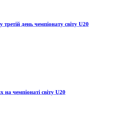
у третій день чемпіонату світу U20
х на чемпіонаті світу U20