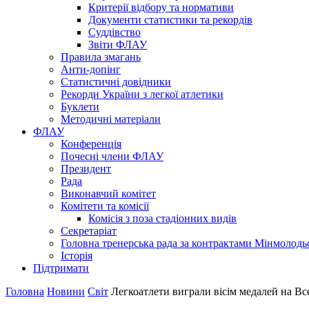
Критерії відбору та нормативи
Документи статистики та рекордів
Суддівство
Звіти ФЛАУ
Правила змагань
Анти-допінг
Статистичні довідники
Рекорди України з легкої атлетики
Буклети
Методичні матеріали
ФЛАУ
Конференція
Почесні члени ФЛАУ
Президент
Рада
Виконавчий комітет
Комітети та комісії
Комісія з поза стадіонних видів
Секретаріат
Головна тренерська рада за контрактами Мінмолодь
Історія
Підтримати
Головна
Новини
Світ
Легкоатлети виграли вісім медалей на Вс