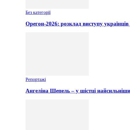
Без категорії
Орегон-2026: розклад виступу українців 
Репортажі
Ангеліна Шепель – у шістці найсильніши