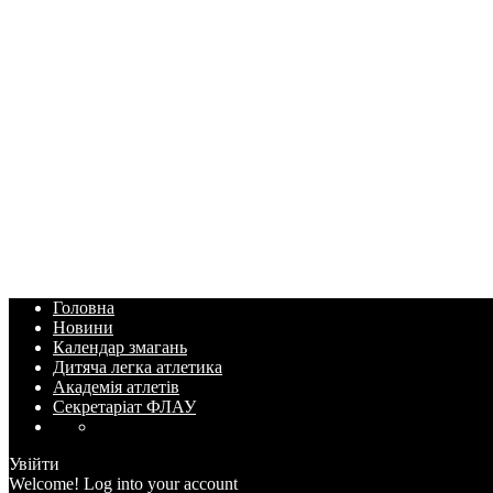
Головна
Новини
Календар змагань
Дитяча легка атлетика
Академія атлетів
Секретаріат ФЛАУ
Увійти
Welcome! Log into your account