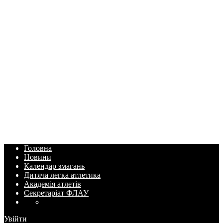
Головна
Новини
Календар змагань
Дитяча легка атлетика
Академія атлетів
Секретаріат ФЛАУ
Увійти