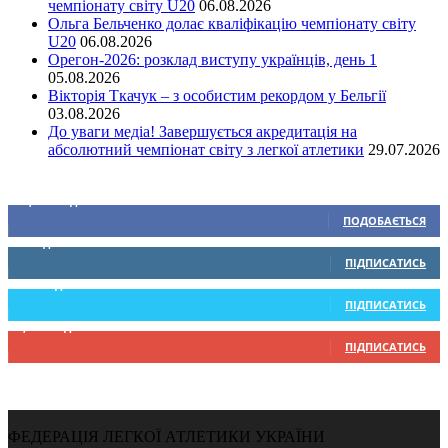
чемпіонату світу U20
06.08.2026
Ольга Бельченко долає кваліфікацію чемпіонату світу
U20
06.08.2026
Орегон-2026: розклад виступу українців, день 1
05.08.2026
Вікторія Ткачук – з особистим рекордом у Бельгії
03.08.2026
До уваги медіа! Завершується акредитація на
абсолютний чемпіонат світу з легкої атлетики
29.07.2026
Ми у соціальних мережах
15,104
Підписників
ПОДОБАЄТЬСЯ
0
Підписників
ПІДПИСАТИСЬ
234
Підписників
ПІДПИСАТИСЬ
9,370
Підписників
ПІДПИСАТИСЬ
ФЕДЕРАЦІЯ ЛЕГКОЇ АТЛЕТИКИ УКРАЇНИ