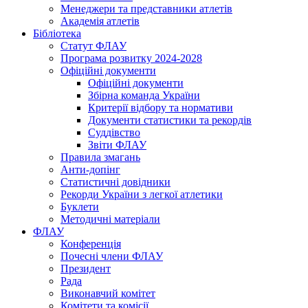
Менеджери та представники атлетів
Академія атлетів
Бібліотека
Статут ФЛАУ
Програма розвитку 2024-2028
Офіційні документи
Офіційні документи
Збірна команда України
Критерії відбору та нормативи
Документи статистики та рекордів
Суддівство
Звіти ФЛАУ
Правила змагань
Анти-допінг
Статистичні довідники
Рекорди України з легкої атлетики
Буклети
Методичні матеріали
ФЛАУ
Конференція
Почесні члени ФЛАУ
Президент
Рада
Виконавчий комітет
Комітети та комісії