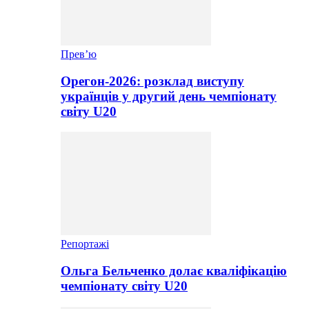
Прев’ю
Орегон-2026: розклад виступу
українців у другий день чемпіонату
світу U20
Репортажі
Ольга Бельченко долає кваліфікацію
чемпіонату світу U20