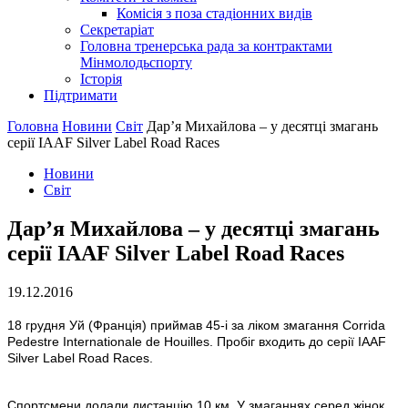
Комісія з поза стадіонних видів
Секретаріат
Головна тренерська рада за контрактами
Мінмолодьспорту
Історія
Підтримати
Головна
Новини
Світ
Дар’я Михайлова – у десятці змагань
серії IAAF Silver Label Road Races
Новини
Світ
Дар’я Михайлова – у десятці змагань
серії IAAF Silver Label Road Races
19.12.2016
18 грудня Уй (Франція) приймав 45-і за ліком змагання Corrida
Pedestre Internationale de Houilles. Пробіг входить до серії IAAF
Silver Label Road Races.
Спортсмени долали дистанцію 10 км. У змаганнях серед жінок