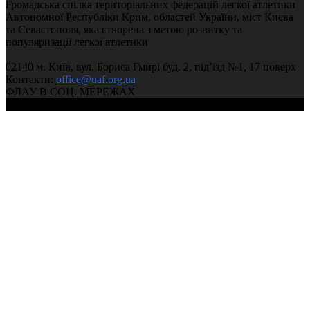
Громадська спілка територіальних федерацій легкої атлетики
Автономної Республіки Крим, областей України, міст Києва
та Севастополя, яка створена з метою розвитку та
популяризації легкої атлетики
02140 м. Київ, вул. Бориса Гмирі буд. 2, під’їзд №1, 17 поверх
Контакти:
office@uaf.org.ua
ФЛАУ В СОЦ. МЕРЕЖАХ
© 2004-2026, Федерація легкої атлетики України