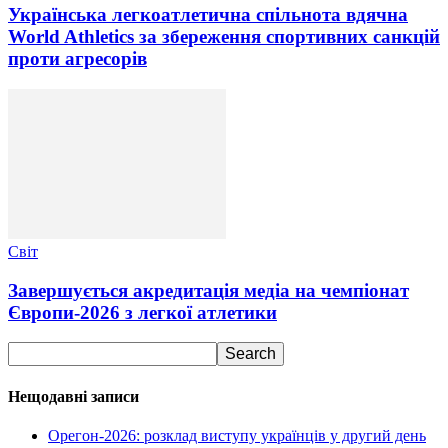
Українська легкоатлетична спільнота вдячна
World Athletics за збереження спортивних санкцій
проти агресорів
Світ
Завершується акредитація медіа на чемпіонат
Європи-2026 з легкої атлетики
Нещодавні записи
Орегон-2026: розклад виступу українців у другий день