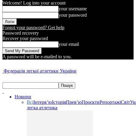
Welcome! Log into your account
your username
your password
Forgot your password? Get help
Password recovery
Recover your password
your email
A password will be e-mailed to you.
Федерація легкої атлетики України
Новини
Всі
Інтерв’ю
Історія
Прев’ю
Проєкти
Репортажі
Світ
Ук
легка атлетика