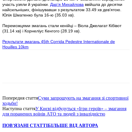
участь узяли й українки.
Дар’я Михайлова
ввійшла до десятки
найсильніших, фінішувавши з результатом 33.49 хв дев’ятою.
Юлія Шматенко була 16-ю (35.03 хв).
Переможцями змагань стали кенійці – Віола Джелагат Кібівот
(31.14 хв) і Корнеліус Кенгого (28.19 хв).
Результати змагань 45th Corrida Pedestre Internationale de
Houilles 10km
Попередня стаття
Суми запрошують на змагання зі спортивної
ходьби!
Наступна стаття
У Києві відбудуться «Ігри героїв» – змагання
для поранених воїнів АТО та людей з інвалідністю
ПОВ'ЯЗАНІ СТАТТІ
БІЛЬШЕ ВІД АВТОРА