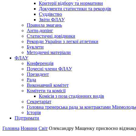
Критерії відбору та нормативи
Документи статистики та рекордів
Суддівство
Звіти ФЛАУ
Правила змагань
Анти-допінг
Статистичні довідники
Рекорди України з легкої атлетики
Буклети
Методичні матеріали
ФЛАУ
Конференція
Почесні члени ФЛАУ
Президент
Рада
Виконавчий комітет
Комітети та комісії
Комісія з поза стадіонних видів
Секретаріат
Головна тренерська рада за контрактами Мінмолодь
Історія
Підтримати
Головна
Новини
Світ
Олександру Мащенку присвоєно відзнак