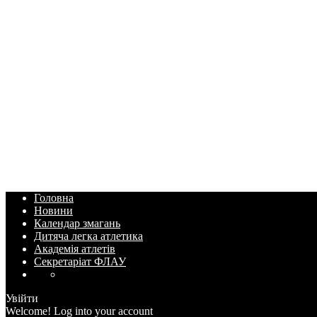
Головна
Новини
Календар змагань
Дитяча легка атлетика
Академія атлетів
Секретаріат ФЛАУ
Увійти
Welcome! Log into your account