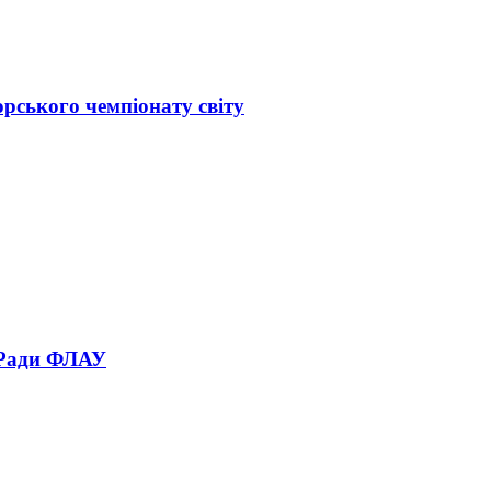
орського чемпіонату світу
 Ради ФЛАУ