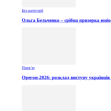
Без категорії
Ольга Бельченко – срібна призерка юніо
Прев’ю
Орегон-2026: розклад виступу українців 