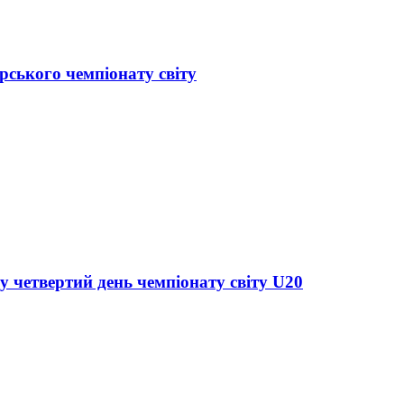
рського чемпіонату світу
у четвертий день чемпіонату світу U20