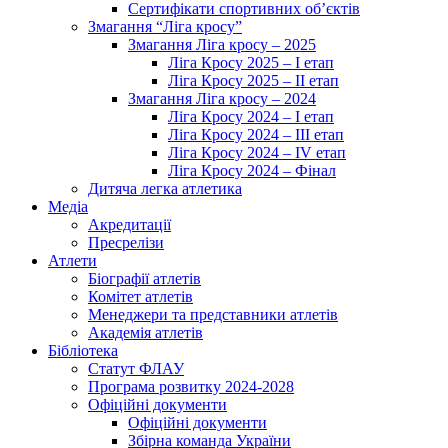
Сертифікати спортивних об’єктів
Змагання “Ліга кросу”
Змагання Ліга кросу – 2025
Ліга Кросу 2025 – I етап
Ліга Кросу 2025 – II етап
Змагання Ліга кросу – 2024
Ліга Кросу 2024 – I етап
Ліга Кросу 2024 – III етап
Ліга Кросу 2024 – IV етап
Ліга Кросу 2024 – Фінал
Дитяча легка атлетика
Медіа
Акредитації
Пресрелізи
Атлети
Біографії атлетів
Комітет атлетів
Менеджери та представники атлетів
Академія атлетів
Бібліотека
Статут ФЛАУ
Програма розвитку 2024-2028
Офіційні документи
Офіційні документи
Збірна команда України