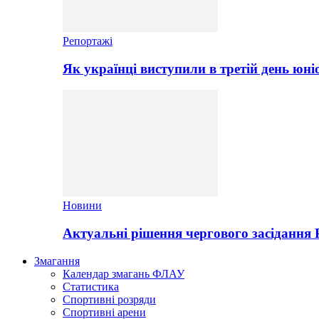
Репортажі
Як українці виступили в третій день юні
Новини
Актуальні рішення чергового засідання
Змагання
Календар змагань ФЛАУ
Статистика
Спортивні розряди
Спортивні арени