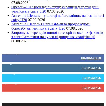
07.08.2026
Орегон-2026: розклад виступу українців у третій день
чемпіонату світу U20
07.08.2026
Ангеліна Шепель – у шістці найсильніших на чемпіонаті
світу U20
07.08.2026
Ангеліна Шепель і Євген Жмайло продовжують
боротьбу на чемпіонаті світу U20
07.08.2026
Запрошуємо тренерів вищої категорії та охочих фахівців
з легкої атлетики на курси підвищення кваліфікації
06.08.2026
Ми у соціальних мережах
15,104
Підписників
ПОДОБАЄТЬСЯ
0
Підписників
ПІДПИСАТИСЬ
234
Підписників
ПІДПИСАТИСЬ
9,370
Підписників
ПІДПИСАТИСЬ