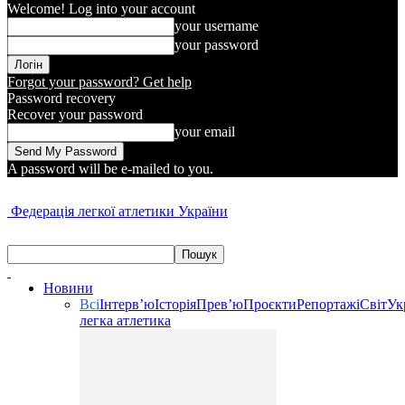
Welcome! Log into your account
your username
your password
Forgot your password? Get help
Password recovery
Recover your password
your email
A password will be e-mailed to you.
Федерація легкої атлетики України
Новини
Всі
Інтерв’ю
Історія
Прев’ю
Проєкти
Репортажі
Світ
Ук
легка атлетика