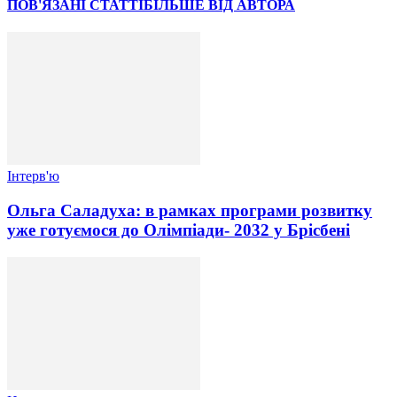
ПОВ'ЯЗАНІ СТАТТІ
БІЛЬШЕ ВІД АВТОРА
Інтерв'ю
Ольга Саладуха: в рамках програми розвитку
уже готуємося до Олімпіади- 2032 у Брісбені