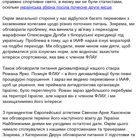
справжнє спортивне свято, в якому ми не були статистами,
оскільки
українська збірна посіла почесне друге місце
.
Окрім змагальної сторони у нас відбулося багато перемовин з
іноземними колегами щодо різних поточних питань. Зокрема, ми
обговорили проблему, яка виникла у зв’язку з переходом
марафонки Олександри Дуліби з білоруської юрисдикції під
українську. Проблема в тому, що в ІААФ наразі існує мораторій
на подібні переходи. Ми обсудили, яким чином нам діяти, щоб
дотриматися усіх існуючих норм, але водночас захистити
інтереси спортсменки, яка вже є членом ФЛАУ.
Також обговорили питання дискваліфікації нашого стаєра
Романа Ярко. Позиція ФЛАУ – в його дискваліфікації були певні
процедурні порушення. І зараз ми ведемо перемовини з ІААФ,
щоб це рішення, яке приймала антидопінгова організація
Ізраїлю, було переглянуто. Роман зараз здебільшого перебуває
на території Ізраїлю, але наразі він є членом ФЛАУ, і ми
захищатимемо його інтереси.
З президентом Європейської атлетики Свеном-Арне Хансеном
ми обговорили терміни його наступного візиту до України.
Найближчими днями ми узгодимо остаточні дати. Окрім цього
чимало спілкувалися з нашими спортсменами та тренерами.
Зокрема, з Катериною Дерун обговорили питання її підготовки та