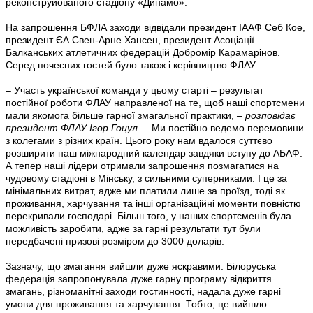
реконструйованого стадіону «Динамо».
На запрошення БФЛА заходи відвідали президент ІААФ Себ Кое,
президент ЄА Свен-Арне Хансен, президент Асоціації
Балканських атлетичних федерацій Добромір Карамарінов.
Серед почесних гостей було також і керівництво ФЛАУ.
– Участь української команди у цьому старті – результат
постійної роботи ФЛАУ направленої на те, щоб наші спортсмени
мали якомога більше гарної змагальної практики,
– розповідає
президент ФЛАУ Ігор Гоцул. –
Ми постійно ведемо перемовини
з колегами з різних країн. Цього року нам вдалося суттєво
розширити наш міжнародний календар завдяки вступу до АБАФ.
А тепер наші лідери отримали запрошення позмагатися на
чудовому стадіоні в Мінську, з сильними суперниками. І це за
мінімальних витрат, адже ми платили лише за проїзд, тоді як
проживання, харчування та інші організаційні моменти повністю
перекривали господарі. Більш того, у наших спортсменів була
можливість заробити, адже за гарні результати тут були
передбачені призові розміром до 3000 доларів.
Зазначу, що змагання вийшли дуже яскравими. Білоруська
федерація запропонувала дуже гарну програму відкриття
змагань, різноманітні заходи гостинності, надала дуже гарні
умови для проживання та харчування. Тобто, це вийшло