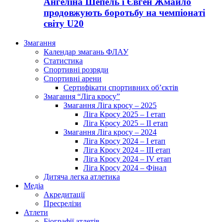
Ангеліна Шепель і Євген Жмайло
продовжують боротьбу на чемпіонаті
світу U20
Змагання
Календар змагань ФЛАУ
Статистика
Спортивні розряди
Спортивні арени
Сертифікати спортивних об’єктів
Змагання “Ліга кросу”
Змагання Ліга кросу – 2025
Ліга Кросу 2025 – I етап
Ліга Кросу 2025 – II етап
Змагання Ліга кросу – 2024
Ліга Кросу 2024 – I етап
Ліга Кросу 2024 – III етап
Ліга Кросу 2024 – IV етап
Ліга Кросу 2024 – Фінал
Дитяча легка атлетика
Медіа
Акредитації
Пресрелізи
Атлети
Біографії атлетів