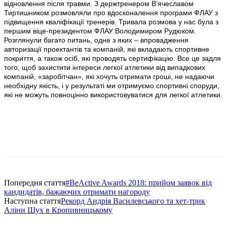
відновлення після травми. З держтренером В’ячеславом
Тиртишником розмовляли про вдосконалення програми ФЛАУ з
підвищення кваліфікації тренерів. Тривала розмова у нас була з
першим віце-президентом ФЛАУ Володимиром Рудюком.
Розглянули багато питань, одне з яких – впровадження
авторизації проектантів та компаній, які вкладають спортивне
покриття, а також осіб, які проводять сертифікацію. Все це задля
того, щоб захистити інтереси легкої атлетики від випадкових
компаній, «заробітчан», які хочуть отримати гроші, не надаючи
необхідну якість, і у результаті ми отримуємо спортивні споруди,
які не можуть повноцінно використовуватися для легкої атлетики.
Попередня стаття
#BeActive Awards 2018: прийом заявок від
кандидатів, бажаючих отримати нагороду
Наступна стаття
Рекорд Андрія Василевського та хет-трик
Аліни Шух в Кропивницькому