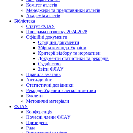
Комітет атлетів
Менеджери та представники атлетів
Академія атлетів
Бібліотека
Статут ФЛАУ
Програма розвитку 2024-2028
Офіційні документи
Офіційні документи
Збірна команда України
Критерії відбору та нормативи
Документи статистики та рекордів
Суддівство
Звіти ФЛАУ
Правила змагань
Анти-допінг
Статистичні довідники
Рекорди України з легкої атлетики
Буклети
Методичні матеріали
ФЛАУ
Конференція
Почесні члени ФЛАУ
Президент
Рада