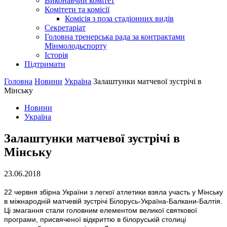
Виконавчий комітет
Комітети та комісії
Комісія з поза стадіонних видів
Секретаріат
Головна тренерська рада за контрактами
Мінмолодьспорту
Історія
Підтримати
Головна
Новини
Україна
Залаштунки матчевої зустрічі в
Мінську
Новини
Україна
Залаштунки матчевої зустрічі в
Мінську
23.06.2018
22 червня збірна України з легкої атлетики взяла участь у Мінську
в міжнародній матчевій зустрічі Білорусь-Україна-Балкани-Балтія.
Ці змагання стали головним елементом великої святкової
програми, присвяченої відкриттю в білоруській столиці