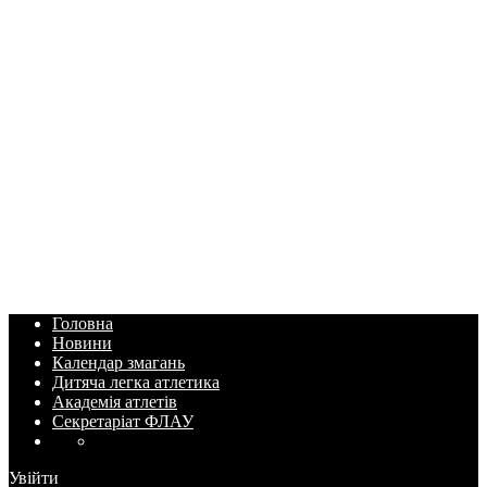
Головна
Новини
Календар змагань
Дитяча легка атлетика
Академія атлетів
Секретаріат ФЛАУ
Увійти