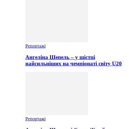
Репортажі
Ангеліна Шепель – у шістці
найсильніших на чемпіонаті світу U20
Репортажі