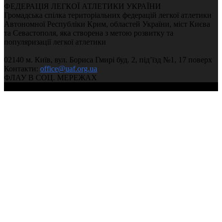
ФЕДЕРАЦІЯ ЛЕГКОЇ АТЛЕТИКИ УКРАЇНИ
Громадська спілка територіальних федерацій легкої атлетики
Автономної Республіки Крим, областей України, міст Києва
та Севастополя, яка створена з метою розвитку та
популяризації легкої атлетики
02140 м. Київ, вул. Бориса Гмирі буд. 2, під’їзд №1, 17 поверх
Контакти:
office@uaf.org.ua
ФЛАУ В СОЦ. МЕРЕЖАХ
© 2004-2026, Федерація легкої атлетики України