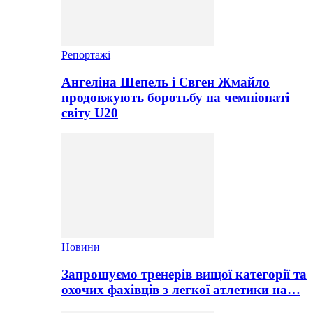
Репортажі
Ангеліна Шепель і Євген Жмайло
продовжують боротьбу на чемпіонаті
світу U20
Новини
Запрошуємо тренерів вищої категорії та
охочих фахівців з легкої атлетики на…