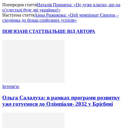
Попередня стаття
Наталія Прищепа: «Це дуже класно, що на
п’єдесталі буде дві українки!»
Наступна стаття
Анна Рижикова: «Цей чемпіонат Європи –
сходинка до більш серйозних успіхів»
ПОВ'ЯЗАНІ СТАТТІ
БІЛЬШЕ ВІД АВТОРА
Інтерв'ю
Ольга Саладуха: в рамках програми розвитку
уже готуємося до Олімпіади- 2032 у Брісбені