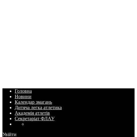
Головна
Новини
Календар змагань
Дитяча легка атлетика
Академія атлетів
Секретаріат ФЛАУ
Увійти