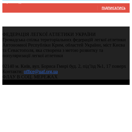
9,370
Підписників
ПІДПИСАТИСЬ
ФЕДЕРАЦІЯ ЛЕГКОЇ АТЛЕТИКИ УКРАЇНИ
Громадська спілка територіальних федерацій легкої атлетики
Автономної Республіки Крим, областей України, міст Києва
та Севастополя, яка створена з метою розвитку та
популяризації легкої атлетики
02140 м. Київ, вул. Бориса Гмирі буд. 2, під’їзд №1, 17 поверх
Контакти:
office@uaf.org.ua
ФЛАУ В СОЦ. МЕРЕЖАХ
© 2004-2026, Федерація легкої атлетики України