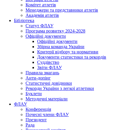
Комітет атлетів
Менеджери та представники атлетів
Академія атлетів
Бібліотека
Статут ФЛАУ
Програма розвитку 2024-2028
Офіційні документи
Офіційні документи
Збірна команда України
Критерії відбору та нормативи
Документи статистики та рекордів
Суддівство
Звіти ФЛАУ
Правила змагань
Анти-допінг
Статистичні довідники
Рекорди України з легкої атлетики
Буклети
Методичні матеріали
ФЛАУ
Конференція
Почесні члени ФЛАУ
Президент
Рада