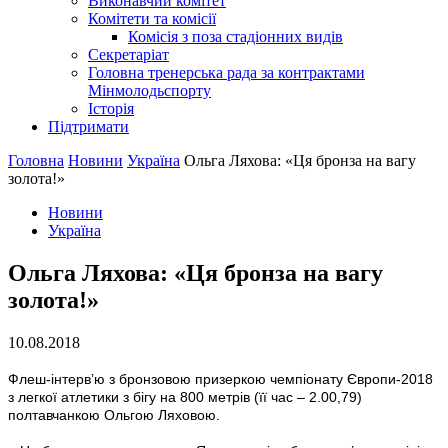
Виконавчий комітет
Комітети та комісії
Комісія з поза стадіонних видів
Секретаріат
Головна тренерська рада за контрактами
Мінмолодьспорту
Історія
Підтримати
Головна
Новини
Україна
Ольга Ляхова: «Ця бронза на вагу
золота!»
Новини
Україна
Ольга Ляхова: «Ця бронза на вагу
золота!»
10.08.2018
Флеш-інтерв’ю з бронзовою призеркою чемпіонату Європи-2018
з легкої атлетики з бігу на 800 метрів (її час – 2.00,79)
полтавчанкою Ольгою Ляховою.