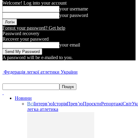
Welcome! Log into your account
your username
your password
Forgot your password? Get help
Password recovery
Recover your password
your email
A password will be e-mailed to you.
Федерація легкої атлетики України
Новини
Всі
Інтерв’ю
Історія
Прев’ю
Проєкти
Репортажі
Світ
Ук
легка атлетика