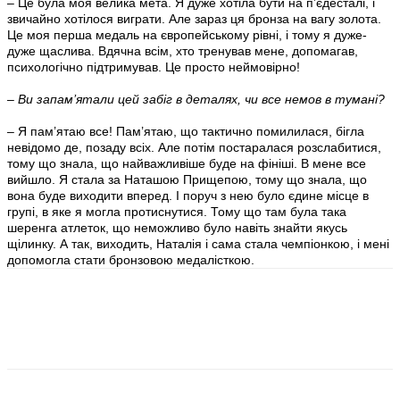
– Це була моя велика мета. Я дуже хотіла бути на п’єдесталі, і
звичайно хотілося виграти. Але зараз ця бронза на вагу золота.
Це моя перша медаль на європейському рівні, і тому я дуже-
дуже щаслива. Вдячна всім, хто тренував мене, допомагав,
психологічно підтримував. Це просто неймовірно!
– Ви запам’ятали цей забіг в деталях, чи все немов в тумані?
– Я пам’ятаю все! Пам’ятаю, що тактично помилилася, бігла
невідомо де, позаду всіх. Але потім постаралася розслабитися,
тому що знала, що найважливіше буде на фініші. В мене все
вийшло. Я стала за Наташою Прищепою, тому що знала, що
вона буде виходити вперед. І поруч з нею було єдине місце в
групі, в яке я могла протиснутися. Тому що там була така
шеренга атлеток, що неможливо було навіть знайти якусь
щілинку. А так, виходить, Наталія і сама стала чемпіонкою, і мені
допомогла стати бронзовою медалісткою.