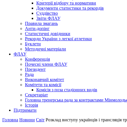
Критерії відбору та нормативи
Документи статистики та рекордів
Суддівство
Звіти ФЛАУ
Правила змагань
Анти-допінг
Статистичні довідники
Рекорди України з легкої атлетики
Буклети
Методичні матеріали
ФЛАУ
Конференція
Почесні члени ФЛАУ
Президент
Рада
Виконавчий комітет
Комітети та комісії
Комісія з поза стадіонних видів
Секретаріат
Головна тренерська рада за контрактами Мінмолодь
Історія
Підтримати
Головна
Новини
Світ
Розклад виступу українців і трансляція 