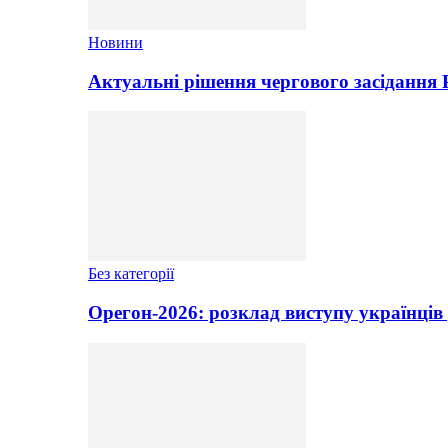
Новини
Актуальні рішення чергового засідання
Без категорії
Орегон-2026: розклад виступу українців 