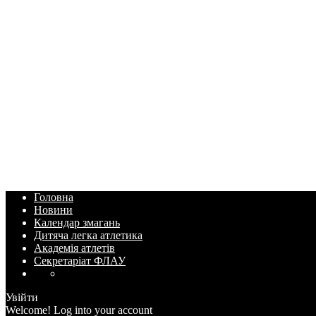
Головна
Новини
Календар змагань
Дитяча легка атлетика
Академія атлетів
Секретаріат ФЛАУ
Увійти
Welcome! Log into your account