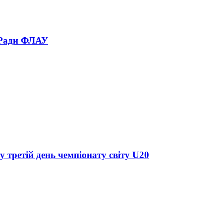
 Ради ФЛАУ
у третій день чемпіонату світу U20