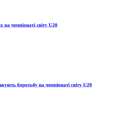
х на чемпіонаті світу U20
жують боротьбу на чемпіонаті світу U20