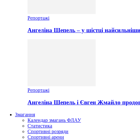
Репортажі
Ангеліна Шепель – у шістці найсильніши
Репортажі
Ангеліна Шепель і Євген Жмайло продов
Змагання
Календар змагань ФЛАУ
Статистика
Спортивні розряди
Спортивні арени