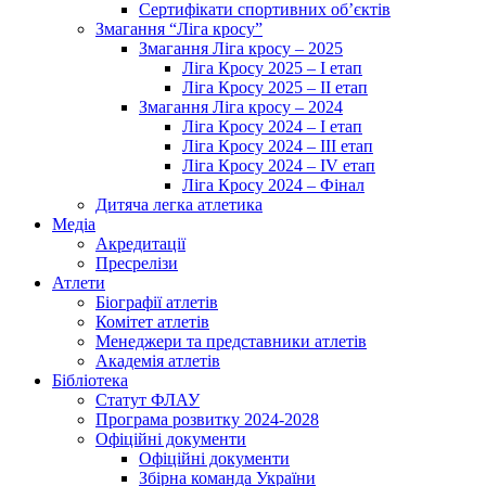
Сертифікати спортивних об’єктів
Змагання “Ліга кросу”
Змагання Ліга кросу – 2025
Ліга Кросу 2025 – I етап
Ліга Кросу 2025 – II етап
Змагання Ліга кросу – 2024
Ліга Кросу 2024 – I етап
Ліга Кросу 2024 – III етап
Ліга Кросу 2024 – IV етап
Ліга Кросу 2024 – Фінал
Дитяча легка атлетика
Медіа
Акредитації
Пресрелізи
Атлети
Біографії атлетів
Комітет атлетів
Менеджери та представники атлетів
Академія атлетів
Бібліотека
Статут ФЛАУ
Програма розвитку 2024-2028
Офіційні документи
Офіційні документи
Збірна команда України