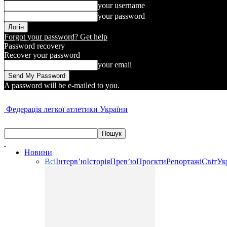
your username
your password
Forgot your password? Get help
Password recovery
Recover your password
your email
A password will be e-mailed to you.
Федерація легкої атлетики України
Новини
Всі
Інтерв’ю
Історія
Прев’ю
Проєкти
Репортажі
Світ
Ук