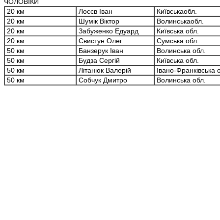
ЧОЛОВІКИ
20 км
Лосєв Іван
Київськаобл.
20 км
Шумік Віктор
Волинськаобл.
20 км
Забуженко Едуард
Київська обл.
20 км
Свистун Олег
Сумська обл.
50 км
Банзерук Іван
Волинська обл.
50 км
Будза Сергій
Київська обл.
50 км
Літанюк Валерій
Івано-Франківська 
50 км
Собчук Дмитро
Волинська обл.