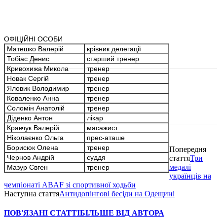
ОФІЦІЙНІ ОСОБИ
Матешко Валерій
крівник делегації
Тобіас Денис
старший тренер
Кривохижа Микола
тренер
Новак Сергій
тренер
Яловик Володимир
тренер
Коваленко Анна
тренер
Соломін Анатолій
тренер
Діденко Антон
лікар
Кравчук Валерій
масажист
Ніколаєнко Ольга
прес-аташе
Борисюк Олена
тренер
Попередня
Чернов Андрій
суддя
стаття
Три
медалі
Мазур Євген
тренер
українців на
чемпіонаті ABAF зі спортивної ходьби
Наступна стаття
Антидопінгові бесіди на Одещині
ПОВ'ЯЗАНІ СТАТТІ
БІЛЬШЕ ВІД АВТОРА