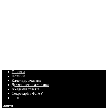
Головна
Новини
Календар змагань
Дитяча легка атлетика
Академія атлетів
Секретаріат ФЛАУ
Увійти