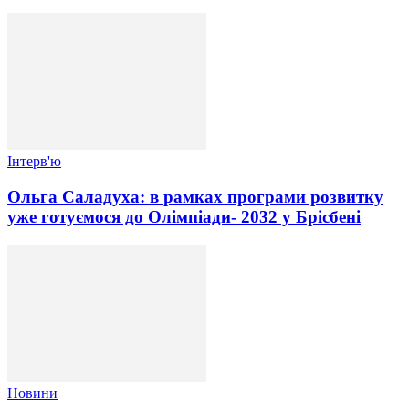
Інтерв'ю
Ольга Саладуха: в рамках програми розвитку
уже готуємося до Олімпіади- 2032 у Брісбені
Новини