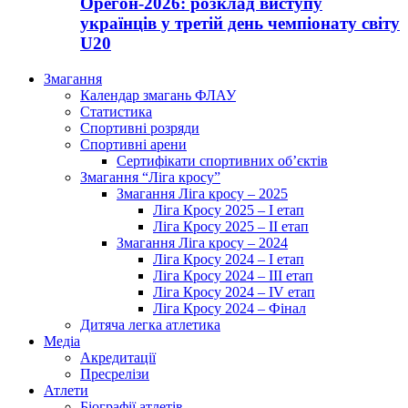
Орегон-2026: розклад виступу
українців у третій день чемпіонату світу
U20
Змагання
Календар змагань ФЛАУ
Статистика
Спортивні розряди
Спортивні арени
Сертифікати спортивних об’єктів
Змагання “Ліга кросу”
Змагання Ліга кросу – 2025
Ліга Кросу 2025 – I етап
Ліга Кросу 2025 – II етап
Змагання Ліга кросу – 2024
Ліга Кросу 2024 – I етап
Ліга Кросу 2024 – III етап
Ліга Кросу 2024 – IV етап
Ліга Кросу 2024 – Фінал
Дитяча легка атлетика
Медіа
Акредитації
Пресрелізи
Атлети
Біографії атлетів