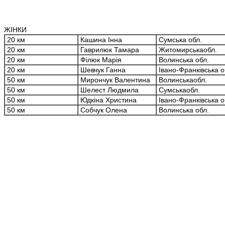
ЖІНКИ
20 км
Кашина Інна
Сумська обл.
20 км
Гаврилюк Тамара
Житомирськаобл.
20 км
Філюк Марія
Волинська обл.
20 км
Шевчук Ганна
Івано-Франківська о
50 км
Мирончук Валентина
Волинськаобл.
50 км
Шелест Людмила
Сумськаобл.
50 км
Юдкіна Христина
Івано-Франківська о
50 км
Собчук Олена
Волинська обл.