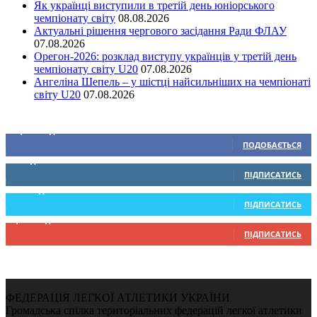
Як українці виступили в третій день юніорського
чемпіонату світу
08.08.2026
Актуальні рішення чергового засідання Ради ФЛАУ
07.08.2026
Орегон-2026: розклад виступу українців у третій день
чемпіонату світу U20
07.08.2026
Ангеліна Шепель – у шістці найсильніших на чемпіонаті
світу U20
07.08.2026
Ми у соціальних мережах
15,104
Підписників
ПОДОБАЄТЬСЯ
0
Підписників
ПІДПИСАТИСЬ
234
Підписників
ПІДПИСАТИСЬ
9,370
Підписників
ПІДПИСАТИСЬ
ФЕДЕРАЦІЯ ЛЕГКОЇ АТЛЕТИКИ УКРАЇНИ
Громадська спілка територіальних федерацій легкої атлетики