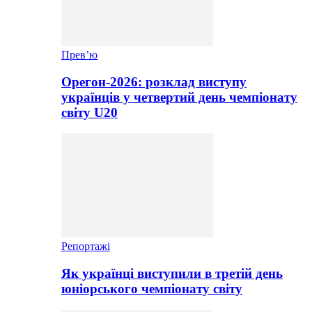
Прев’ю
Орегон-2026: розклад виступу
українців у четвертий день чемпіонату
світу U20
Репортажі
Як українці виступили в третій день
юніорського чемпіонату світу