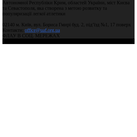
Автономної Республіки Крим, областей України, міст Києва
та Севастополя, яка створена з метою розвитку та
популяризації легкої атлетики
02140 м. Київ, вул. Бориса Гмирі буд. 2, під’їзд №1, 17 поверх
Контакти:
office@uaf.org.ua
ФЛАУ В СОЦ. МЕРЕЖАХ
© 2004-2026, Федерація легкої атлетики України