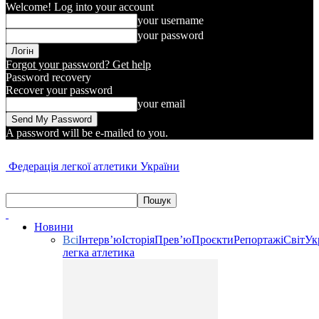
Welcome! Log into your account
your username
your password
Forgot your password? Get help
Password recovery
Recover your password
your email
A password will be e-mailed to you.
Федерація легкої атлетики України
Новини
Всі
Інтерв’ю
Історія
Прев’ю
Проєкти
Репортажі
Світ
Ук
легка атлетика