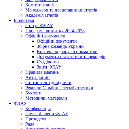
Комітет атлетів
Менеджери та представники атлетів
Академія атлетів
Бібліотека
Статут ФЛАУ
Програма розвитку 2024-2028
Офіційні документи
Офіційні документи
Збірна команда України
Критерії відбору та нормативи
Документи статистики та рекордів
Суддівство
Звіти ФЛАУ
Правила змагань
Анти-допінг
Статистичні довідники
Рекорди України з легкої атлетики
Буклети
Методичні матеріали
ФЛАУ
Конференція
Почесні члени ФЛАУ
Президент
Рада