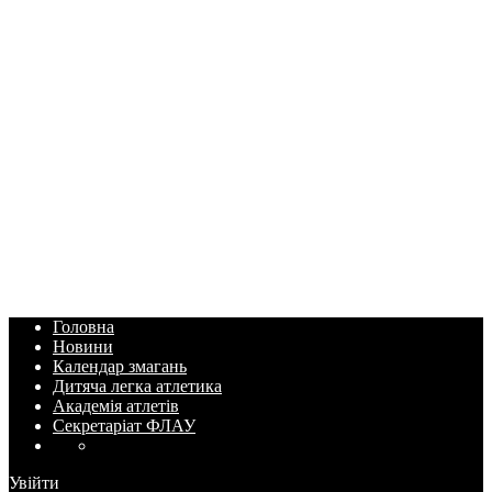
Головна
Новини
Календар змагань
Дитяча легка атлетика
Академія атлетів
Секретаріат ФЛАУ
Увійти