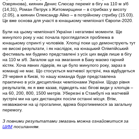
Озерянова), киянин Денис Слюсар переміг в бігу на 110 м з/б
(14,31), Роман Петрук з Житомирщини – в стрибках у висоту
(2.05), а киянин Олександр Айко – в потрійному стрибку (15.03).
Це вже основа для участі в юнацькому чемпіонаті Європи-2020.
Були на цьому чемпіонаті України і негативні моменти. Ще
минулого року у нас почала проглядатися проблема в
юнацькому спринті у чоловіків. Хлопці поки що демонструють тут
не високі результати, і як наслідок, на юнацький Олімпійський
фестиваль ми будемо представлені з усіх цих видів лише в бігу
на 110 м з/б. Загалом ще на змагання в Баку маємо гарний
кістяк. Хоча явних лідерів, як це було минулого року, зараз в
команді не має. Що стосується матчевої зустрічі, яка відбудеться
29 червня в Києві, то нашу команда буде представлена
практично в усіх дисциплінах чемпіонами України. Щодо рівня
результатів, як я вже казав, підводять нас бігові види у хлопців –
на 60, 200, 800, 1500 метрів. Уберезні в Стамбулі на матчевій
зустрічі ми на цих дистанціях посіли останні місця. Втім,
незважаючи на ці прогалини, вдома боротимемося за загальну
перемогу.
З повними результатами змагань можна ознайомитися за
ЦИМ
посиланням.