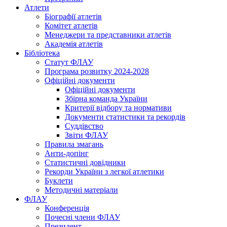
Атлети
Біографії атлетів
Комітет атлетів
Менеджери та представники атлетів
Академія атлетів
Бібліотека
Статут ФЛАУ
Програма розвитку 2024-2028
Офіційні документи
Офіційні документи
Збірна команда України
Критерії відбору та нормативи
Документи статистики та рекордів
Суддівство
Звіти ФЛАУ
Правила змагань
Анти-допінг
Статистичні довідники
Рекорди України з легкої атлетики
Буклети
Методичні матеріали
ФЛАУ
Конференція
Почесні члени ФЛАУ
Президент