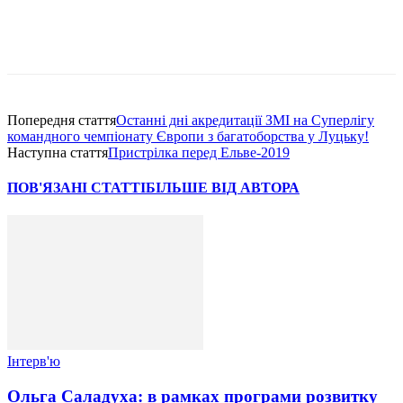
Попередня стаття
Останні дні акредитації ЗМІ на Суперлігу
командного чемпіонату Європи з багатоборства у Луцьку!
Наступна стаття
Пристрілка перед Ельве-2019
ПОВ'ЯЗАНІ СТАТТІ
БІЛЬШЕ ВІД АВТОРА
Інтерв'ю
Ольга Саладуха: в рамках програми розвитку