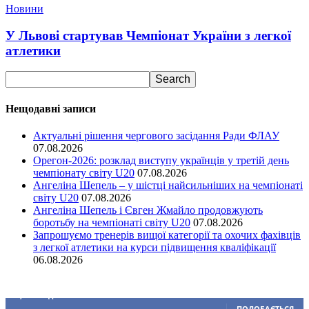
Новини
У Львові стартував Чемпіонат України з легкої
атлетики
Нещодавні записи
Актуальні рішення чергового засідання Ради ФЛАУ
07.08.2026
Орегон-2026: розклад виступу українців у третій день
чемпіонату світу U20
07.08.2026
Ангеліна Шепель – у шістці найсильніших на чемпіонаті
світу U20
07.08.2026
Ангеліна Шепель і Євген Жмайло продовжують
боротьбу на чемпіонаті світу U20
07.08.2026
Запрошуємо тренерів вищої категорії та охочих фахівців
з легкої атлетики на курси підвищення кваліфікації
06.08.2026
Ми у соціальних мережах
15,104
Підписників
ПОДОБАЄТЬСЯ