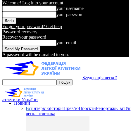
Welcome! Log into your account
your username
your password
Forgot your password? Get help
Password recovery
Recover your password
your email
A password will be e-mailed to you.
Федерація легкої
атлетики України
Новини
Всі
Інтерв’ю
Історія
Прев’ю
Проєкти
Репортажі
Світ
Ук
легка атлетика