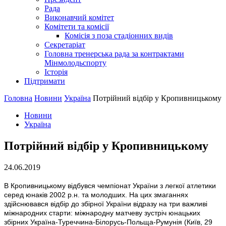
Рада
Виконавчий комітет
Комітети та комісії
Комісія з поза стадіонних видів
Секретаріат
Головна тренерська рада за контрактами
Мінмолодьспорту
Історія
Підтримати
Головна
Новини
Україна
Потрійний відбір у Кропивницькому
Новини
Україна
Потрійний відбір у Кропивницькому
24.06.2019
В Кропивницькому відбувся чемпіонат України з легкої атлетики
серед юнаків 2002 р.н. та молодших. На цих змаганнях
здійснювався відбір до збірної України відразу на три важливі
міжнародних старти: міжнародну матчеву зустріч юнацьких
збірних Україна-Туреччина-Білорусь-Польща-Румунія (Київ, 29