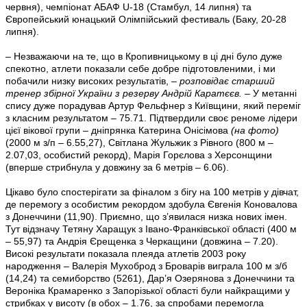
червня), чемпіонат АБАФ U-18 (Стамбул, 14 липня) та
Європейський юнацький Олімпійський фестиваль (Баку, 20-28
липня).
– Незважаючи на те, що в Кропивницькому в ці дні було дуже
спекотно, атлети показали себе добре підготовленими, і ми
побачили низку високих результатів,
– розповідає старший
тренер збірної України з резерву Андрій Каратєєв.
– У метанні
спису дуже порадував Артур Фельфнер з Київщини, який переміг
з класним результатом – 75.71. Підтвердили своє реноме лідери
цієї вікової групи – дніпрянка Катерина Онісімова
(на фото)
(2000 м з/п – 6.55,27), Світлана Жульжик з Рівного (800 м –
2.07,03, особистий рекорд), Марія Горєлова з Херсонщини
(вперше стрибнула у довжину за 6 метрів – 6.06).
Цікаво було спостерігати за фіналом з бігу на 100 метрів у дівчат,
де перемогу з особистим рекордом здобула Євгенія Коновалова
з Донеччини (11,90). Приємно, що з’явилася низка нових імен.
Тут відзначу Тетяну Харащук з Івано-Франківської області (400 м
– 55,97) та Андрія Єрещенка з Черкащини (довжина – 7.20).
Високі результати показала плеяда атлетів 2003 року
народження – Валерія Мухоброд з Броварів виграла 100 м з/б
(14,24) та семиборство (5261), Дар’я Озерянова з Донеччини та
Вероніка Крамаренко з Запорізької області були найкращими у
стрибках у висоту (в обох – 1.76, за спробами перемогла