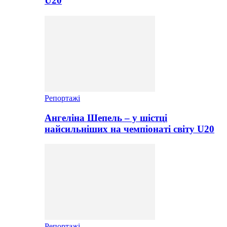
U20
Репортажі
Ангеліна Шепель – у шістці
найсильніших на чемпіонаті світу U20
Репортажі