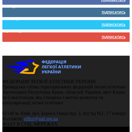
0
Підписників
ПІДПИСАТИСЬ
234
Підписників
ПІДПИСАТИСЬ
9,370
Підписників
ПІДПИСАТИСЬ
ФЕДЕРАЦІЯ ЛЕГКОЇ АТЛЕТИКИ УКРАЇНИ
Громадська спілка територіальних федерацій легкої атлетики
Автономної Республіки Крим, областей України, міст Києва
та Севастополя, яка створена з метою розвитку та
популяризації легкої атлетики
02140 м. Київ, вул. Бориса Гмирі буд. 2, під’їзд №1, 17 поверх
Контакти:
office@uaf.org.ua
ФЛАУ В СОЦ. МЕРЕЖАХ
© 2004-2026, Федерація легкої атлетики України