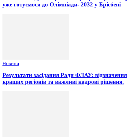
уже готуємося до Олімпіади- 2032 у Брісбені
Новини
Результати засідання Ради ФЛАУ: відзначення
кращих регіонів та важливі кадрові рішення.