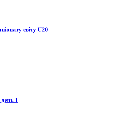
піонату світу U20
 день 1