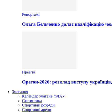
Репортажі
Ольга Бельченко долає кваліфікацію чем
Прев’ю
Орегон-2026: розклад виступу українців,
Змагання
Календар змагань ФЛАУ
Статистика
Спортивні розряди
Спортивні арени