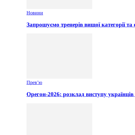
Новини
Запрошуємо тренерів вищої категорії та 
Прев’ю
Орегон-2026: розклад виступу українців 