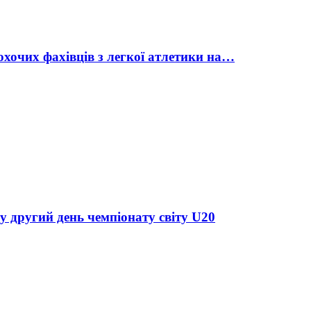
охочих фахівців з легкої атлетики на…
у другий день чемпіонату світу U20