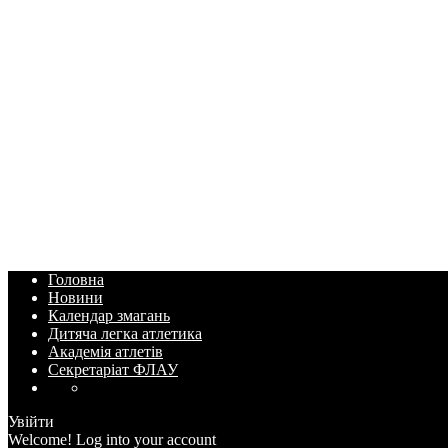
Головна
Новини
Календар змагань
Дитяча легка атлетика
Академія атлетів
Секретаріат ФЛАУ
Увійти
Welcome! Log into your account