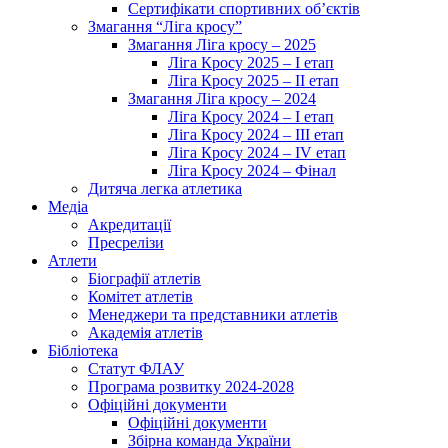
Сертифікати спортивних об’єктів
Змагання “Ліга кросу”
Змагання Ліга кросу – 2025
Ліга Кросу 2025 – I етап
Ліга Кросу 2025 – II етап
Змагання Ліга кросу – 2024
Ліга Кросу 2024 – I етап
Ліга Кросу 2024 – III етап
Ліга Кросу 2024 – IV етап
Ліга Кросу 2024 – Фінал
Дитяча легка атлетика
Медіа
Акредитації
Пресрелізи
Атлети
Біографії атлетів
Комітет атлетів
Менеджери та представники атлетів
Академія атлетів
Бібліотека
Статут ФЛАУ
Програма розвитку 2024-2028
Офіційні документи
Офіційні документи
Збірна команда України