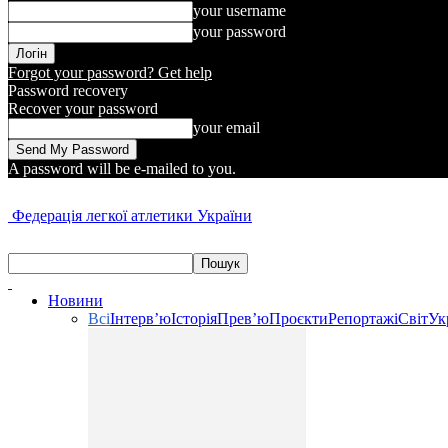
your username
your password
Forgot your password? Get help
Password recovery
Recover your password
your email
A password will be e-mailed to you.
Федерація легкої атлетики України
Новини
Всі
Інтерв’ю
Історія
Прев’ю
Проєкти
Репортажі
Світ
Ук