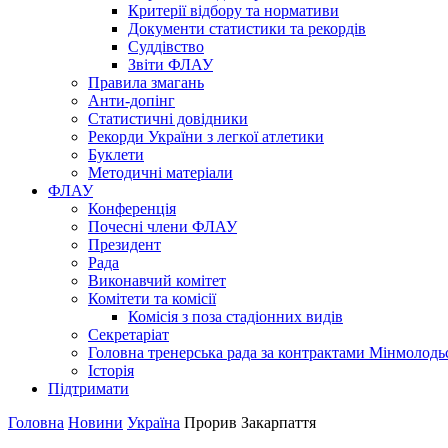
Критерії відбору та нормативи
Документи статистики та рекордів
Суддівство
Звіти ФЛАУ
Правила змагань
Анти-допінг
Статистичні довідники
Рекорди України з легкої атлетики
Буклети
Методичні матеріали
ФЛАУ
Конференція
Почесні члени ФЛАУ
Президент
Рада
Виконавчий комітет
Комітети та комісії
Комісія з поза стадіонних видів
Секретаріат
Головна тренерська рада за контрактами Мінмолодь
Історія
Підтримати
Головна
Новини
Україна
Прорив Закарпаття