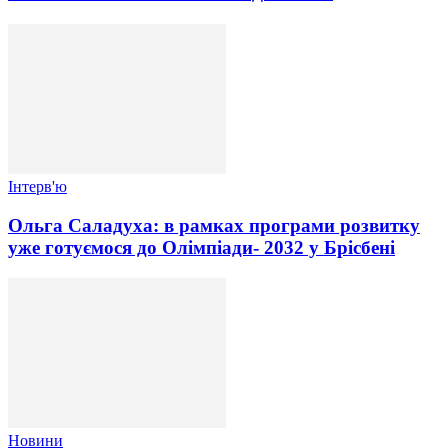
Інтерв'ю
Ольга Саладуха: в рамках програми розвитку
уже готуємося до Олімпіади- 2032 у Брісбені
Новини