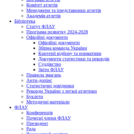
Комітет атлетів
Менеджери та представники атлетів
Академія атлетів
Бібліотека
Статут ФЛАУ
Програма розвитку 2024-2028
Офіційні документи
Офіційні документи
Збірна команда України
Критерії відбору та нормативи
Документи статистики та рекордів
Суддівство
Звіти ФЛАУ
Правила змагань
Анти-допінг
Статистичні довідники
Рекорди України з легкої атлетики
Буклети
Методичні матеріали
ФЛАУ
Конференція
Почесні члени ФЛАУ
Президент
Рада