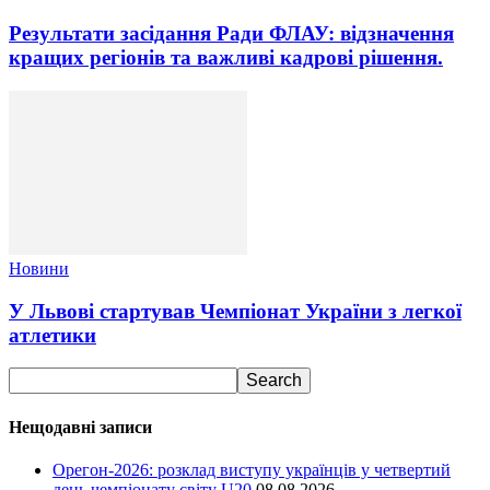
Результати засідання Ради ФЛАУ: відзначення
кращих регіонів та важливі кадрові рішення.
Новини
У Львові стартував Чемпіонат України з легкої
атлетики
Нещодавні записи
Орегон-2026: розклад виступу українців у четвертий
день чемпіонату світу U20
08.08.2026