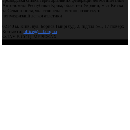
Громадська спілка територіальних федерацій легкої атлетики
Автономної Республіки Крим, областей України, міст Києва
та Севастополя, яка створена з метою розвитку та
популяризації легкої атлетики
02140 м. Київ, вул. Бориса Гмирі буд. 2, під’їзд №1, 17 поверх
Контакти:
office@uaf.org.ua
ФЛАУ В СОЦ. МЕРЕЖАХ
© 2004-2026, Федерація легкої атлетики України