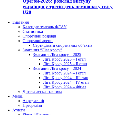
Орегон-2026: розклад виступу
українців у третій день чемпіонату світу
U20
Змагання
Календар змагань ФЛАУ
Статистика
Спортивні розряди
Спортивні арени
Сертифікати спортивних об’єктів
Змагання “Ліга кросу”
Змагання Ліга кросу – 2025
Ліга Кросу 2025 – I етап
Ліга Кросу 2025 – II етап
Змагання Ліга кросу – 2024
Ліга Кросу 2024 – I етап
Ліга Кросу 2024 – III етап
Ліга Кросу 2024 – IV етап
Ліга Кросу 2024 – Фінал
Дитяча легка атлетика
Медіа
Акредитації
Пресрелізи
Атлети
Біографії атлетів