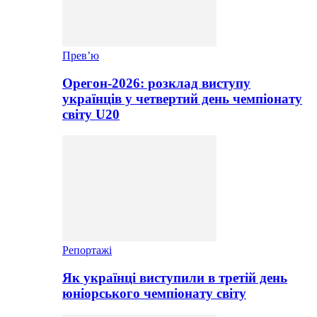
Прев’ю
Орегон-2026: розклад виступу
українців у четвертий день чемпіонату
світу U20
Репортажі
Як українці виступили в третій день
юніорського чемпіонату світу