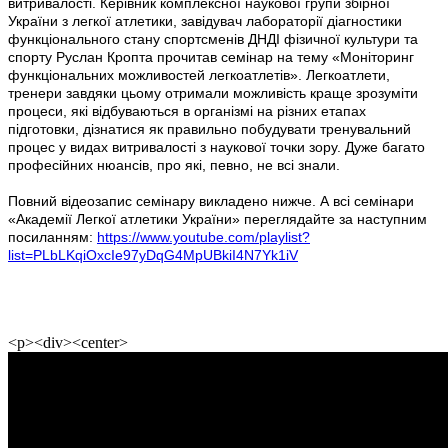
витривалості. Керівник комплексної наукової групи збірної
України з легкої атлетики, завідувач лабораторії діагностики
функціонального стану спортсменів ДНДІ фізичної культури та
спорту Руслан Кропта прочитав семінар на тему «Моніторинг
функціональних можливостей легкоатлетів». Легкоатлети,
тренери завдяки цьому отримали можливість краще зрозуміти
процеси, які відбуваються в організмі на різних етапах
підготовки, дізнатися як правильно побудувати тренувальний
процес у видах витривалості з наукової точки зору. Дуже багато
професійних нюансів, про які, певно, не всі знали.
Повний відеозапис семінару викладено нижче. А всі семінари
«Академії Легкої атлетики України» переглядайте за наступним
посиланням:
https://www.youtube.com/playlist?
list=PLbLKqiOxcIe97yDqG4MpUBkiI4N7Yk1iV
<p><div><center>