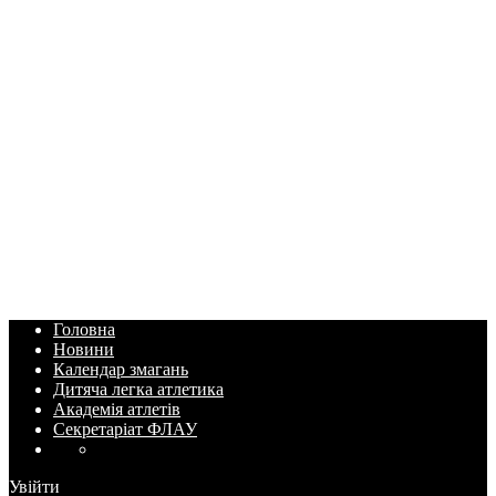
Головна
Новини
Календар змагань
Дитяча легка атлетика
Академія атлетів
Секретаріат ФЛАУ
Увійти