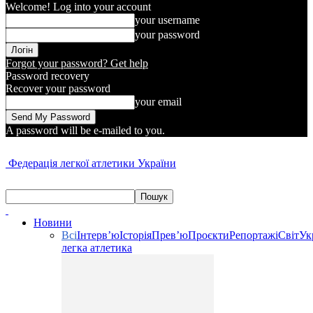
Welcome! Log into your account
your username
your password
Forgot your password? Get help
Password recovery
Recover your password
your email
A password will be e-mailed to you.
Федерація легкої атлетики України
Новини
Всі
Інтерв’ю
Історія
Прев’ю
Проєкти
Репортажі
Світ
Ук
легка атлетика