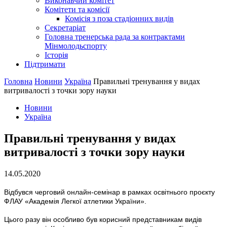
Виконавчий комітет
Комітети та комісії
Комісія з поза стадіонних видів
Секретаріат
Головна тренерська рада за контрактами
Мінмолодьспорту
Історія
Підтримати
Головна
Новини
Україна
Правильні тренування у видах
витривалості з точки зору науки
Новини
Україна
Правильні тренування у видах
витривалості з точки зору науки
14.05.2020
Відбувся черговий онлайн-семінар в рамках освітнього проєкту
ФЛАУ «Академія Легкої атлетики України».
Цього разу він особливо був корисний представникам видів