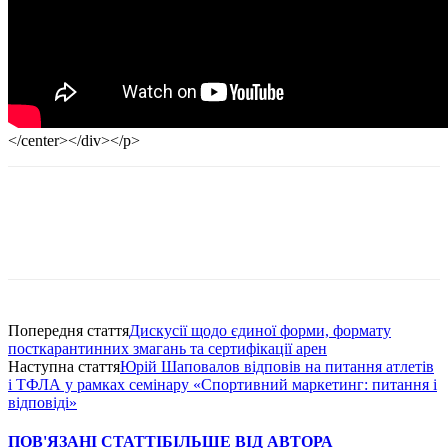
</center></div></p>
Попередня стаття
Дискусії щодо єдиної форми, формату
посткарантинних змагань та сертифікації арен
Наступна стаття
Юрій Шаповалов відповів на питання атлетів
і ТФЛА у рамках семінару «Спортивний маркетинг: питання і
відповіді»
ПОВ'ЯЗАНІ СТАТТІ
БІЛЬШЕ ВІД АВТОРА