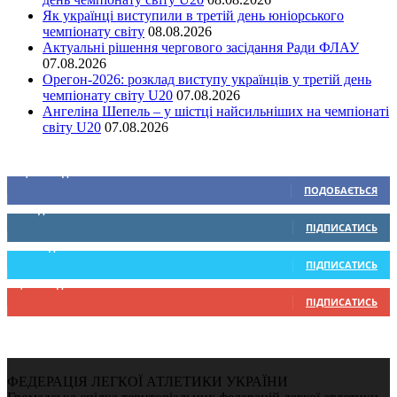
Як українці виступили в третій день юніорського
чемпіонату світу
08.08.2026
Актуальні рішення чергового засідання Ради ФЛАУ
07.08.2026
Орегон-2026: розклад виступу українців у третій день
чемпіонату світу U20
07.08.2026
Ангеліна Шепель – у шістці найсильніших на чемпіонаті
світу U20
07.08.2026
Ми у соціальних мережах
15,104
Підписників
ПОДОБАЄТЬСЯ
0
Підписників
ПІДПИСАТИСЬ
234
Підписників
ПІДПИСАТИСЬ
9,370
Підписників
ПІДПИСАТИСЬ
ФЕДЕРАЦІЯ ЛЕГКОЇ АТЛЕТИКИ УКРАЇНИ