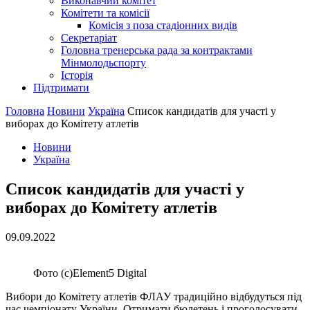
Виконавчий комітет
Комітети та комісії
Комісія з поза стадіонних видів
Секретаріат
Головна тренерська рада за контрактами
Мінмолодьспорту
Історія
Підтримати
Головна
Новини
Україна
Список кандидатів для участі у
виборах до Комітету атлетів
Новини
Україна
Список кандидатів для участі у
виборах до Комітету атлетів
09.09.2022
Фото (с)Element5 Digital
Вибори до Комітету атлетів ФЛАУ традиційно відбудуться під
час чемпіонату України. Отримати бюлетень і проголосувати