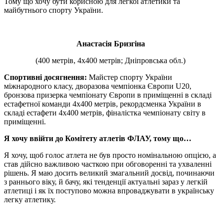
Тому що хочу бути корисною для легкої атлетики та
майбутнього спорту України.
Анастасія Бризгіна
(400 метрів, 4х400 метрів; Дніпровська обл.)
Спортивні досягнення:
Майстер спорту України
міжнародного класу, дворазова чемпіонка Європи U20,
бронзова призерка чемпіонату Європи в приміщенні в складі
естафетної команди 4х400 метрів, рекордсменка України в
складі естафети 4х400 метрів, фіналістка чемпіонату світу в
приміщенні.
Я хочу ввійти до Комітету атлетів ФЛАУ, тому що…
Я хочу, щоб голос атлета не був просто номінальною опцією, а
став дійсно важливою часткою при обговоренні та ухваленні
рішень. Я маю досить великий змагальний досвід, починаючи
з раннього віку, й бачу, які тенденції актуальні зараз у легкій
атлетиці і як їх поступово можна впроваджувати в українську
легку атлетику.