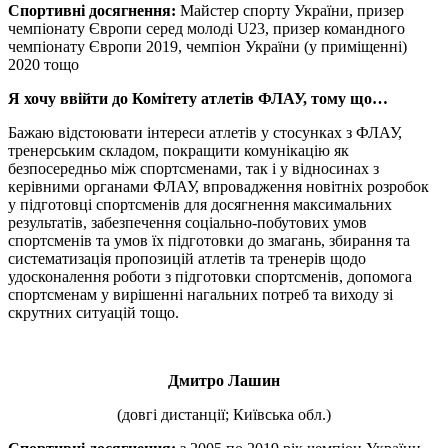
Спортивні досягнення:
Майстер спорту України, призер
чемпіонату Європи серед молоді U23, призер командного
чемпіонату Європи 2019, чемпіон України (у приміщенні)
2020 тощо
Я хочу ввійти до Комітету атлетів ФЛАУ, тому що…
Бажаю відстоювати інтереси атлетів у стосунках з ФЛАУ,
тренерським складом, покращити комунікацію як
безпосередньо між спортсменами, так і у відносинах з
керівними органами ФЛАУ, впровадження новітніх розробок
у підготовці спортсменів для досягнення максимальних
результатів, забезпечення соціально-побутових умов
спортсменів та умов їх підготовки до змагань, збирання та
систематизація пропозицій атлетів та тренерів щодо
удосконалення роботи з підготовки спортсменів, допомога
спортсменам у вирішенні нагальних потреб та виходу зі
скрутних ситуацій тощо.
Дмитро Лашин
(довгі дистанції; Київська обл.)