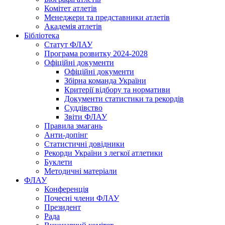
Комітет атлетів
Менеджери та представники атлетів
Академія атлетів
Бібліотека
Статут ФЛАУ
Програма розвитку 2024-2028
Офіційні документи
Офіційні документи
Збірна команда України
Критерії відбору та нормативи
Документи статистики та рекордів
Суддівство
Звіти ФЛАУ
Правила змагань
Анти-допінг
Статистичні довідники
Рекорди України з легкої атлетики
Буклети
Методичні матеріали
ФЛАУ
Конференція
Почесні члени ФЛАУ
Президент
Рада