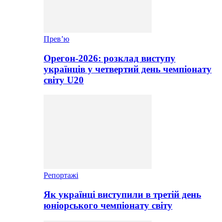
Прев’ю
Орегон-2026: розклад виступу
українців у четвертий день чемпіонату
світу U20
Репортажі
Як українці виступили в третій день
юніорського чемпіонату світу