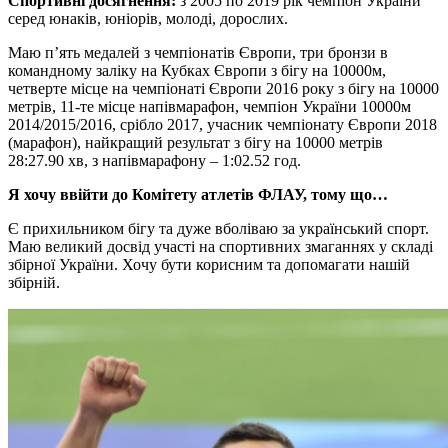
Спортивні досягнення:
з 2005 по 2019 рік чемпіон України
серед юнаків, юніорів, молоді, дорослих.
Маю п’ять медалей з чемпіонатів Європи, три бронзи в
командному заліку на Кубках Європи з бігу на 10000м,
четверте місце на чемпіонаті Європи 2016 року з бігу на 10000
метрів, 11-те місце напівмарафон, чемпіон України 10000м
2014/2015/2016, срібло 2017, учасник чемпіонату Європи 2018
(марафон), найкращий результат з бігу на 10000 метрів
28:27.90 хв, з напівмарафону – 1:02.52 год.
Я хочу ввійти до Комітету атлетів ФЛАУ, тому що…
Є прихильником бігу та дуже вболіваю за український спорт.
Маю великий досвід участі на спортивних змаганнях у складі
збірної України. Хочу бути корисним та допомагати нашій
збірній.