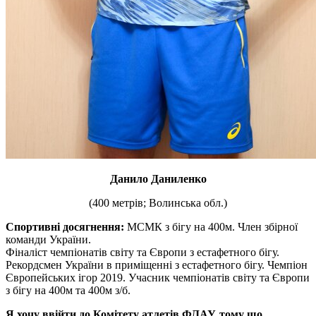
Данило Даниленко
(400 метрів; Волинська обл.)
Спортивні досягнення:
МСМК з бігу на 400м. Член збірної
команди України.
Фіналіст чемпіонатів світу та Європи з естафетного бігу.
Рекордсмен України в приміщенні з естафетного бігу. Чемпіон
Європейських ігор 2019. Учасник чемпіонатів світу та Європи
з бігу на 400м та 400м з/б.
Я хочу ввійти до Комітету атлетів ФЛАУ, тому що…