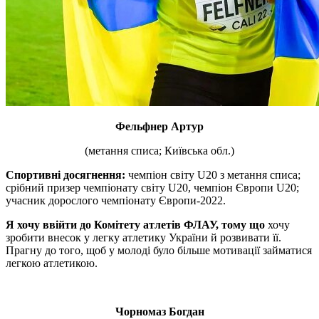
Фельфнер Артур
(метання списа; Київська обл.)
Спортивні досягнення:
чемпіон світу U20 з метання списа;
срібний призер чемпіонату світу U20, чемпіон Європи U20;
учасник дорослого чемпіонату Європи-2022.
Я хочу ввійти до Комітету атлетів ФЛАУ, тому що
хочу
зробити внесок у легку атлетику України й розвивати її.
Прагну до того, щоб у молоді було більше мотивації займатися
легкою атлетикою.
Чорномаз Богдан