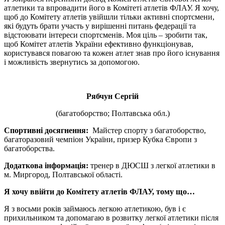
атлетики та впровадити його в Комітеті атлетів ФЛАУ. Я хочу,
щоб до Комітету атлетів увійшли тільки активні спортсмени,
які будуть брати участь у вирішенні питань федерації та
відстоювати інтереси спортсменів. Моя ціль – зробити так,
щоб Комітет атлетів України ефективно функціонував,
користувався повагою та кожен атлет знав про його існування
і можливість звернутись за допомогою.
Рябчун Сергій
(багатоборство; Полтавська обл.)
Спортивні досягнення:
Майстер спорту з багатоборство,
багаторазовий чемпіон України, призер Кубка Європи з
багатоборства.
Додаткова інформація:
тренер в ДЮСШ з легкої атлетики в
м. Миргород, Полтавської області.
Я хочу ввійти до Комітету атлетів ФЛАУ, тому що…
Я з восьми років займаюсь легкою атлетикою, був і є
прихильником та допомагаю в розвитку легкої атлетики після