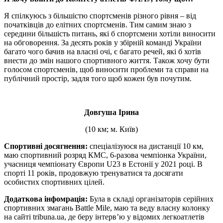
Я спілкуюсь з більшістю спортсменів різного рівня – від
початківців до елітних спортсменів. Тим самим знаю з
середини більшість питань, які б спортсмени хотіли виносити
на обговорення. За десять років у збірній команді України
багато чого бачив на власні очі, є багато речей, які б хотів
внести до змін нашого спортивного життя. Також хочу бути
голосом спортсменів, щоб виносити проблеми та справи на
публічний простір, задля того щоб кожен був почутим.
Довгуша Ірина
(10 км; м. Київ)
Спортивні досягнення:
спеціалізуюся на дистанції 10 км,
маю спортивний розряд КМС, 6-разова чемпіонка України,
учасниця чемпіонату Європи U23 в Естонії у 2021 році. В
спорті 11 років, продовжую тренуватися та досягати
особистих спортивних цілей.
Додаткова інфомрація:
Була в складі організаторів серійних
спортивних змагань Battle Mile, маю та веду власну колонку
на сайті tribuna.ua, де беру інтерв’ю у відомих легкоатлетів