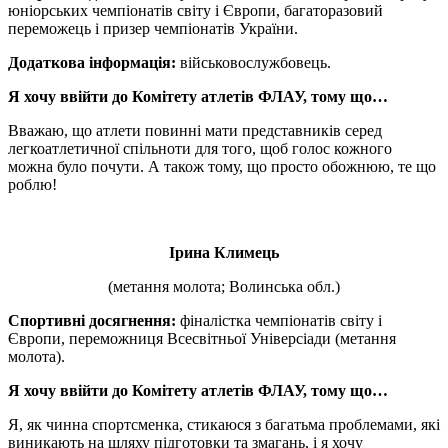
юніорських чемпіонатів світу і Європи, багаторазовий
переможець і призер чемпіонатів України.
Додаткова інформація:
військовослужбовець.
Я хочу ввійти до Комітету атлетів ФЛАУ, тому що…
Вважаю, що атлети повинні мати представників серед
легкоатлетичної спільноти для того, щоб голос кожного
можна було почути. А також тому, що просто обожнюю, те що
роблю!
Ірина Климець
(метання молота; Волинська обл.)
Спортивні досягнення:
фіналістка чемпіонатів світу і
Європи, переможниця Всесвітньої Універсіади (метання
молота).
Я хочу ввійти до Комітету атлетів ФЛАУ, тому що…
Я, як чинна спортсменка, стикаюся з багатьма проблемами, які
виникають на шляху підготовки та змагань, і я хочу