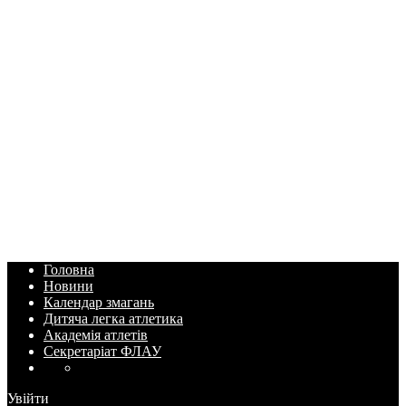
Головна
Новини
Календар змагань
Дитяча легка атлетика
Академія атлетів
Секретаріат ФЛАУ
Увійти