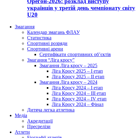
Орегон-2026: розклад виступу
українців у третій день чемпіонату світу
U20
Змагання
Календар змагань ФЛАУ
Статистика
Спортивні розряди
Спортивні арени
Сертифікати спортивних об’єктів
Змагання “Ліга кросу”
Змагання Ліга кросу – 2025
Ліга Кросу 2025 – I етап
Ліга Кросу 2025 – II етап
Змагання Ліга кросу – 2024
Ліга Кросу 2024 – I етап
Ліга Кросу 2024 – III етап
Ліга Кросу 2024 – IV етап
Ліга Кросу 2024 – Фінал
Дитяча легка атлетика
Медіа
Акредитації
Пресрелізи
Атлети
Біографії атлетів