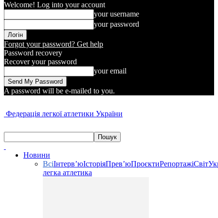
Welcome! Log into your account
your username
your password
Forgot your password? Get help
Password recovery
Recover your password
your email
A password will be e-mailed to you.
Федерація легкої атлетики України
Новини
Всі
Інтерв’ю
Історія
Прев’ю
Проєкти
Репортажі
Світ
Ук
легка атлетика