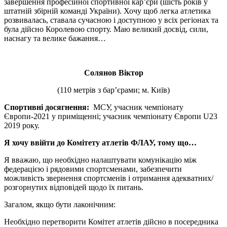
завершення професійної спортивної кар’єри (шість років у
штатній збірній команді України). Хочу щоб легка атлетика
розвивалась, ставала сучасною і доступною у всіх регіонах та
була дійсно Королевою спорту. Маю великий досвід, сили,
наснагу та велике бажання…
Солянов Віктор
(110 метрів з бар’єрами; м. Київ)
Спортивні досягнення:
МСУ, учасник чемпіонату
Європи-2021 у приміщенні; учасник чемпіонату Європи U23
2019 року.
Я хочу ввійти до Комітету атлетів ФЛАУ, тому що…
Я вважаю, що необхідно налаштувати комунікацію між
федерацією і рядовими спортсменами, забезпечити
можливість звернення спортсменів і отримання адекватних/
розгорнутих відповідей щодо їх питань.
Загалом, якщо бути лаконічним:
Необхідно перетворити Комітет атлетів дійсно в посередника