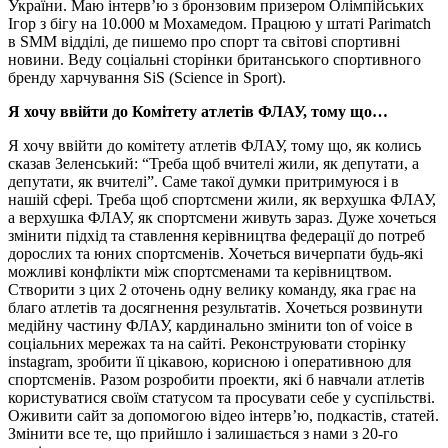
України. Маю інтерв’ю з бронзовим призером Олімпійських
Ігор з бігу на 10.000 м Мохамедом. Працюю у штаті Parimatch
в SMM відділі, де пишемо про спорт та світові спортивні
новини. Веду соціальні сторінки британського спортивного
бренду харчування SiS (Science in Sport).
Я хочу ввійти до Комітету атлетів ФЛАУ, тому що…
Я хочу ввійти до комітету атлетів ФЛАУ, тому що, як колись
сказав Зеленський: “Треба щоб вчителі жили, як депутати, а
депутати, як вчителі”. Саме такої думки притримуюся і в
нашій сфері. Треба щоб спортсмени жили, як верхушка ФЛАУ,
а верхушка ФЛАУ, як спортсмени живуть зараз. Дуже хочеться
змінити підхід та ставлення керівництва федерації до потреб
дорослих та юних спортсменів. Хочеться вичерпати будь-які
можливі конфлікти між спортсменами та керівництвом.
Створити з цих 2 оточень одну велику команду, яка грає на
благо атлетів та досягнення результатів. Хочеться розвинути
медійну частину ФЛАУ, кардинально змінити ton of voice в
соціальних мережах та на сайті. Реконструювати сторінку
instagram, зробити її цікавою, корисною і оперативною для
спортсменів. Разом розробити проекти, які б навчали атлетів
користуватися своїм статусом та просувати себе у суспільстві.
Оживити сайт за допомогою відео інтерв’ю, подкастів, статей.
Змінити все те, що прийшло і залишається з нами з 20-го