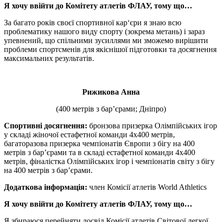
Я хочу ввійти до Комітету атлетів ФЛАУ, тому що…
За багато років своєї спортивної кар‘єри я знаю всю
проблематику нашого виду спорту (зокрема метань) і зараз
упевнений, що спільними зусиллями ми зможемо вирішити
проблеми спортсменів для якіснішої підготовки та досягнення
максимальних результатів.
Рижикова Анна
(400 метрів з бар’єрами; Дніпро)
Спортивні досягнення:
бронзова призерка Олімпійських ігор
у складі жіночої естафетної команди 4х400 метрів,
багаторазова призерка чемпіонатів Європи з бігу на 400
метрів з бар’єрами та в складі естафетної команди 4х400
метрів, фіналістка Олімпійських ігор і чемпіонатів світу з бігу
на 400 метрів з бар’єрами.
Додаткова інформація:
член Комісії атлетів World Athletics
Я хочу ввійти до Комітету атлетів ФЛАУ, тому що…
Я збираюся перейняти досвід Комісії атлетів Світової легкої