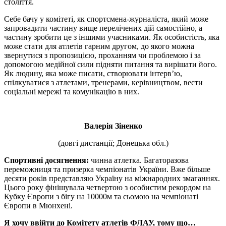
століття.
Себе бачу у комітеті, як спортсмена-журналіста, який може
запровадити частину вище перелічених дій самостійно, а
частину зробити це з іншими учасниками. Як особистість, яка
може стати для атлетів гарним другом, до якого можна
звернутися з пропозицією, проханням чи проблемою і за
допомогою медійної сили підняти питання та вирішати його.
Як людину, яка може писати, створювати інтерв’ю,
спілкуватися з атлетами, тренерами, керівництвом, вести
соціальні мережі та комунікацію в них.
Валерія Зіненко
(довгі дистанції; Донецька обл.)
Спортивні досягнення:
чинна атлетка. Багаторазова
переможниця та призерка чемпіонатів України. Вже більше
десяти років представляю Україну на міжнародних змаганнях.
Цього року фінішувала четвертою з особистим рекордом на
Кубку Європи з бігу на 10000м та сьомою на чемпіонаті
Європи в Мюнхені.
Я хочу ввійти до Комітету атлетів ФЛАУ, тому що…