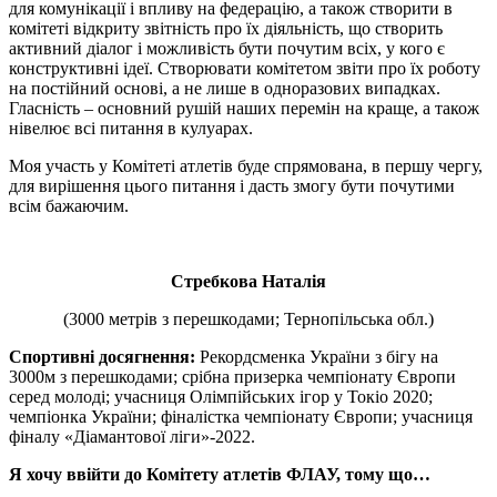
для комунікації і впливу на федерацію, а також створити в
комітеті відкриту звітність про їх діяльність, що створить
активний діалог і можливість бути почутим всіх, у кого є
конструктивні ідеї. Створювати комітетом звіти про їх роботу
на постійний основі, а не лише в одноразових випадках.
Гласність – основний рушій наших перемін на краще, а також
нівелює всі питання в кулуарах.
Моя участь у Комітеті атлетів буде спрямована, в першу чергу,
для вирішення цього питання і дасть змогу бути почутими
всім бажаючим.
Стребкова Наталія
(3000 метрів з перешкодами; Тернопільська обл.)
Спортивні досягнення:
Рекордсменка України з бігу на
3000м з перешкодами; срібна призерка чемпіонату Європи
серед молоді; учасниця Олімпійських ігор у Токіо 2020;
чемпіонка України; фіналістка чемпіонату Європи; учасниця
фіналу «Діамантової ліги»-2022.
Я хочу ввійти до Комітету атлетів ФЛАУ, тому що…