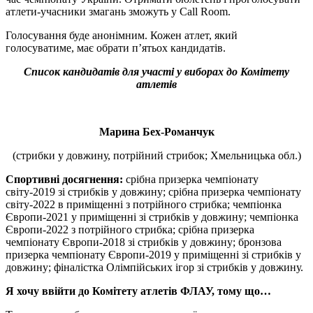
атлети-учасники змагань зможуть у Cаll Room.
Голосування буде анонімним. Кожен атлет, який
голосуватиме, має обрати п’ятьох кандидатів.
Список кандидатів для участі у виборах до Комітету
атлетів
Марина Бех-Романчук
(стрибки у довжину, потрійний стрибок; Хмельницька обл.)
Спортивні досягнення:
срібна призерка чемпіонату
світу-2019 зі стрибків у довжину; срібна призерка чемпіонату
світу-2022 в приміщенні з потрійного стрибка; чемпіонка
Європи-2021 у приміщенні зі стрибків у довжину; чемпіонка
Європи-2022 з потрійного стрибка; срібна призерка
чемпіонату Європи-2018 зі стрибків у довжину; бронзова
призерка чемпіонату Європи-2019 у приміщенні зі стрибків у
довжину; фіналістка Олімпійських ігор зі стрибків у довжину.
Я хочу ввійти до Комітету атлетів ФЛАУ, тому що…